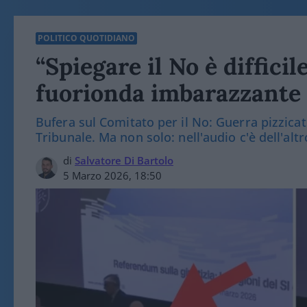
POLITICO QUOTIDIANO
“Spiegare il No è diffici
fuorionda imbarazzante
Bufera sul Comitato per il No: Guerra pizzicat
Tribunale. Ma non solo: nell'audio c'è dell'altr
di
Salvatore Di Bartolo
5 Marzo 2026, 18:50