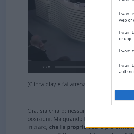
I want t
web or d
I want t
or app.
I want t
I want t
00:00
authenti
(Clicca play e fai attenzione ai primi secon
Ora, sia chiaro: nessuno contesta che un d
posizioni. Ma quando la stessa parte che
iniziare,
che la propria tesi è più diffici