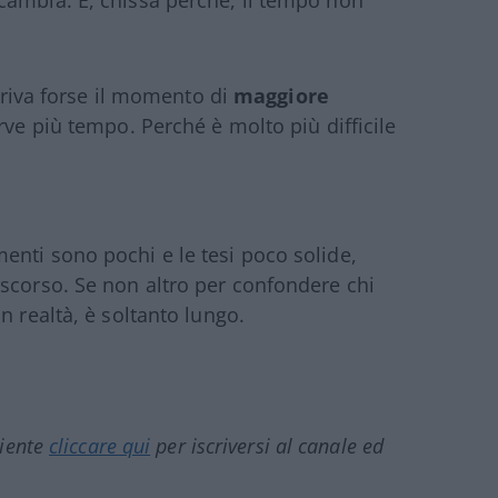
cambia. E, chissà perché, il tempo non
arriva forse il momento di
maggiore
erve più tempo. Perché è molto più difficile
nti sono pochi e le tesi poco solide,
scorso. Se non altro per confondere chi
n realtà, è soltanto lungo.
ciente
cliccare qui
per iscriversi al canale ed