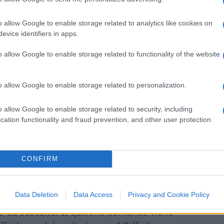
o allow Google to enable storage related to analytics like cookies on
evice identifiers in apps.
o allow Google to enable storage related to functionality of the website
o allow Google to enable storage related to personalization.
o allow Google to enable storage related to security, including
05:21
cation functionality and fraud prevention, and other user protection.
di di registrazione)
CONFIRM
ibattito debba dare spazio a tutte le
Data Deletion
Data Access
Privacy and Cookie Policy
 difende il No ammette, prima ancora di
le da sostenere,
qualche domanda viene