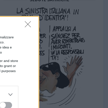
onalizzare
ico.
e idea e
to
er and store
to grant or
ed purposes