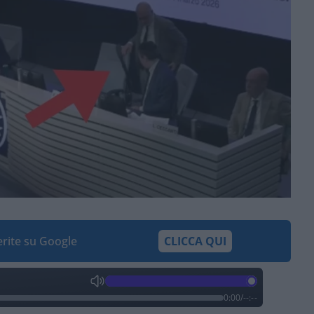
ferite su Google
CLICCA QUI
0:00
/
--:--