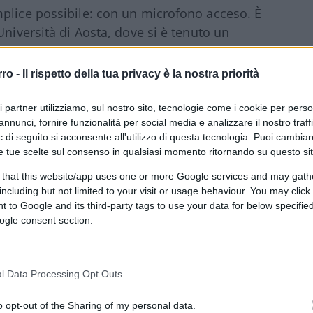
mplice possibile: con un microfono acceso. È
Università di Aosta, dove si è tenuto un
 titolo promettente: “Le ragioni del sì e del
e Camere penali del Distretto Piemonte
rro -
Il rispetto della tua privacy è la nostra priorità
ile,
a difendere le ragioni della riforma.
ionale dell’Università di Torino,
Enrico
ri partner utilizziamo, sul nostro sito, tecnologie come i cookie per pers
annunci, fornire funzionalità per social media e analizzare il nostro traff
ire no”. A moderare, il presidente del
 di seguito si acconsente all'utilizzo di questa tecnologia. Puoi cambiar
e tue scelte sul consenso in qualsiasi momento ritornando su questo si
 that this website/app uses one or more Google services and may gath
including but not limited to your visit or usage behaviour. You may click 
quilibrato. Vi abbiamo già parlato della
 to Google and its third-party tags to use your data for below specifi
ogle consent section.
a, pizzicati a discutere – fuori dal Tribunale
e che riguarda il governatore Testolin a
he, guarda caso, è stato cliente dello
l Data Processing Opt Outs
 quel fuorionda che merita di essere
olta riguarda la gestione dei tempi del
o opt-out of the Sharing of my personal data.