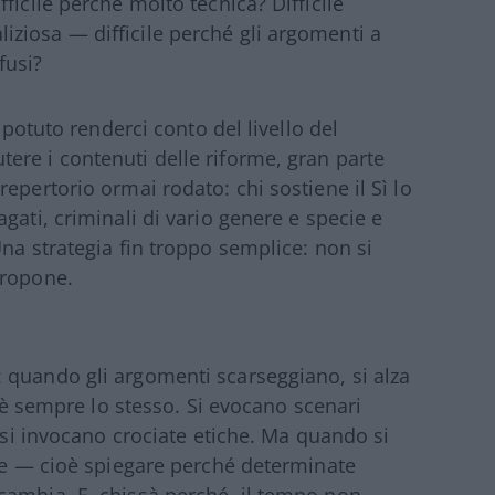
ficile perché molto tecnica? Difficile
ziosa — difficile perché gli argomenti a
fusi?
 potuto renderci conto del livello del
utere i contenuti delle riforme, gran parte
epertorio ormai rodato: chi sostiene il Sì lo
gati, criminali di vario genere e specie e
na strategia fin troppo semplice: non si
propone.
: quando gli argomenti scarseggiano, si alza
, è sempre lo stesso. Si evocano scenari
, si invocano crociate etiche. Ma quando si
one — cioè spiegare perché determinate