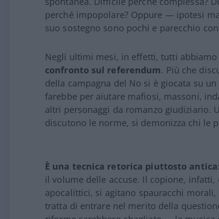
spontanea. Difficile perché complessa? Dif
perché impopolare? Oppure — ipotesi mali
suo sostegno sono pochi e parecchio con
Negli ultimi mesi, in effetti, tutti abbiamo
confronto sul referendum
. Più che disc
della campagna del No si è giocata su un r
farebbe per aiutare mafiosi, massoni, inda
altri personaggi da romanzo giudiziario. U
discutono le norme, si demonizza chi le 
È una tecnica retorica piuttosto antica
il volume delle accuse. Il copione, infatti
apocalittici, si agitano spauracchi morali
tratta di entrare nel merito della questi