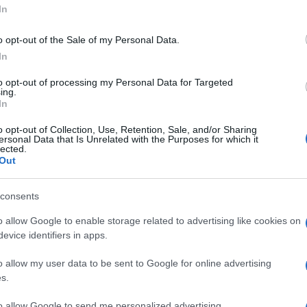
rosso e Marra discutono su quanto spazio
In
mente un punto di accordo: serve più tempo
o opt-out of the Sale of my Personal Data.
 argomentare. Il Sì, invece, è più facile.
In
to opt-out of processing my Personal Data for Targeted
ing.
In
o opt-out of Collection, Use, Retention, Sale, and/or Sharing
ersonal Data that Is Unrelated with the Purposes for which it
difendere il No bisogna lavorarci parecchio.
lected.
Out
consents
o allow Google to enable storage related to advertising like cookies on
evice identifiers in apps.
o allow my user data to be sent to Google for online advertising
s.
to allow Google to send me personalized advertising.