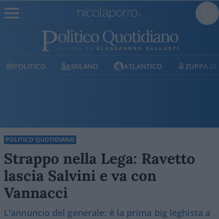
OLITICO
MILANO
ATLANTICO
ZUPPA DI POR
POLITICO QUOTIDIANO
Strappo nella Lega: Ravetto
lascia Salvini e va con
Vannacci
L'annuncio del generale: è la prima big leghista a