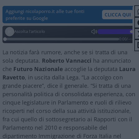
Aggiungi nicolaporro.it alle tue fonti
CLICCA QUI
preferite su Google
Ascolta l'articolo
0:00
/
--:--
La notizia farà rumore, anche se si tratta di una
sola deputata.
Roberto Vannacci
ha annunciato
che
Futuro Nazionale
accoglie la deputata
Laura
Ravetto
, in uscita dalla Lega. “La accolgo con
grande piacere”, dice il generale. “Si tratta di una
personalità politica di consolidata esperienza, con
cinque legislature in Parlamento e ruoli di rilievo
ricoperti nel corso della sua attività istituzionale,
fra cui quello di sottosegretario ai Rapporti con il
Parlamento nel 2010 e responsabile del
dipartimento Immigrazione di Forza Italia nel