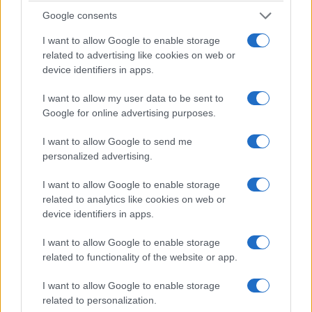
unicamente a soldati e ufficiali russi venuti a far
Google consents
chissà cosa. Già, che cosa? E fu solo una
I want to allow Google to enable storage
maldicenza quella che insinuava direttive
related to advertising like cookies on web or
puntuali, mattutine da Pechino? “Ah, il Nobel
device identifiers in apps.
Parisi ci faceva le stime dei morti”. Se le faceva
I want to allow my user data to be sent to
come quelle climatiche, stiamo freschi. Un Fisico,
Google for online advertising purposes.
non uno statistico e men che meno un medico, un
virologo (serio, non un promotore di siringhe).
I want to allow Google to send me
personalized advertising.
Questa della impreparazione totale, della
inadeguatezza totale del suo governo è
I want to allow Google to enable storage
un’altra situazione da chiarire
, ma Conte si
related to analytics like cookies on web or
comporta come chi sa che, in fondo, è tutta una
device identifiers in apps.
recita, che nessuno lo metterà davvero all’angolo.
I want to allow Google to enable storage
related to functionality of the website or app.
I want to allow Google to enable storage
related to personalization.