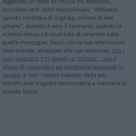
leggendo un testo da chissà chi elaborato,
ricordava certi deliri mussoliniani: “Abbiamo
salvato centinaia di migliaia, milioni di vite
umane”, quando è vero il contrario, quando la
scienza stessa s’è incaricata di smentire tutte
quelle menzogne; Fauci, con le sue ammissioni
invereconde, strappate alle sue memorie,
con i
suoi indecenti 111 appelli al “Quinto”, cioè il
rifiuto di rispondere ad altrettante domande in
Senato
, è solo l’ultimo capitolo della più
mortificante tragedia democratica a memoria di
mondo libero.