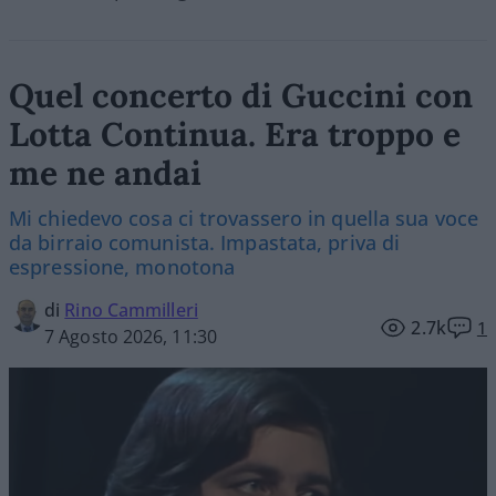
Quel concerto di Guccini con
Lotta Continua. Era troppo e
me ne andai
Mi chiedevo cosa ci trovassero in quella sua voce
da birraio comunista. Impastata, priva di
espressione, monotona
di
Rino Cammilleri
2.7k
1
7 Agosto 2026, 11:30