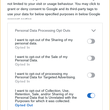
not limited to your visit or usage behaviour. You may click to
Conte nel suo patto fantasma, nella sua
grant or deny consent to Google and its third-party tags to
fascinazione per i dpcm che consentono strette
use your data for below specified purposes in below Google
consent section.
repressive più immediate e svincolate dai controlli
democratici, nel suo invocare leggi più
Personal Data Processing Opt Outs
emergenziali tradisce un che di autocratico,
grottesco ma
vagamente inquietante
, tanto più
I want to opt-out of the Sharing of my
personal data.
da uno che con ogni evidenza tira all’uomo forte,
Opted In
al Putin della situazione. Ma parla per te, amico
I want to opt-out of the Sale of my
mio! Che il tuo patto noi non l’abbiamo né visto
Personal Data.
Opted In
né sottoscritto. Non l’ha visto neanche lui se
davanti al Tribunale dei ministri arrivò ad
I want to opt-out of processing my
Personal Data for Targeted Advertising.
ammettere: “Credevo si sarebbero ribellati [i
Opted In
cittadini], invece mi accorsi con stupore che non
I want to opt-out of Collection, Use,
succedeva niente”. Ci spiegasse questo, insieme
Retention, Sale, and/or Sharing of my
Personal Data that Is Unrelated with the
alle circostanze barbine, come quando
Purposes for which it was collected.
Opted Out
rinchiudeva tutti lasciando facoltà di circolazione