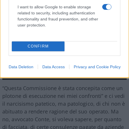
I want to allow Google to enable storage
related to security, including authentication
functionality and fraud prevention, and other
user protection.
CONFIRM
Data Deletion
Data Access
Privacy and Cookie Policy
“Questa Commissione è stata concepita come un
plotone di esecuzione nei miei confronti” e ci vedi
il narcisismo patetico, ma patologico, di chi non è
abituato a rendere ragione del suo operato. Ma
no, avvocato Conte, si voleva sapere, per quanto
di facciata, di certe consulenze pagate da aziende