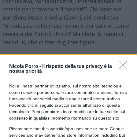
fischiettava, vantandosene, l’Internazionale in
osteria per provocare “i fascisti”? Chi intonava
Bandiera Rossa e Bella Ciao? E chi predicava
l’ortodossia delle mascherine e dei vaccini come
prevista dal Partito Unico? Ma state là, fanatici
decaduti, che ci fate migliore figura.
Nicola Porro -
Il rispetto della tua privacy è la
nostra priorità
Noi e i nostri partner utilizziamo, sul nostro sito, tecnologie
come i cookie per personalizzare contenuti e annunci, fornire
funzionalità per social media e analizzare il nostro traffico.
Facendo clic di seguito si acconsente all'utilizzo di questa
tecnologia. Puoi cambiare idea e modificare le tue scelte sul
consenso in qualsiasi momento ritornando su questo sito
Please note that this website/app uses one or more Google
services and may gather and store information including but