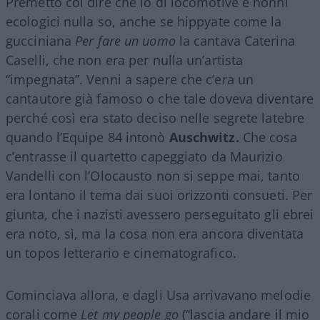
Premetto col dire che io di locomotive e nonni
ecologici nulla so, anche se hippyate come la
gucciniana
Per fare un uomo
la cantava Caterina
Caselli, che non era per nulla un’artista
“impegnata”. Venni a sapere che c’era un
cantautore già famoso o che tale doveva diventare
perché così era stato deciso nelle segrete latebre
quando l’Equipe 84 intonò
Auschwitz.
Che cosa
c’entrasse il quartetto capeggiato da Maurizio
Vandelli con l’Olocausto non si seppe mai, tanto
era lontano il tema dai suoi orizzonti consueti. Per
giunta, che i nazisti avessero perseguitato gli ebrei
era noto, sì, ma la cosa non era ancora diventata
un topos letterario e cinematografico.
Cominciava allora, e dagli Usa arrivavano melodie
corali come
Let my people go
(“lascia andare il mio