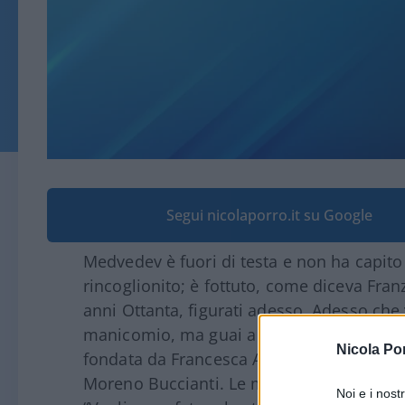
Segui nicolaporro.it su Google
Medvedev è fuori di testa e non ha capito
rincoglionito; è fottuto, come diceva Franz
anni Ottanta, figurati adesso. Adesso che 
manicomio, ma guai a dirlo, si passa per 
Nicola Po
fondata da Francesca Angelo da Corsico, in
Moreno Buccianti. Le motivazioni sembrano
Noi e i nost