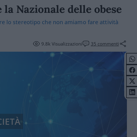
e la Nazionale delle obese
re lo stereotipo che non amiamo fare attività
9.8k
Visualizzazioni
35
commenti
CIETÀ