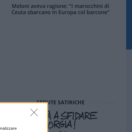
Meloni aveva ragione: "I marocchini di
Ceuta sbarcano in Europa col barcone"
SEDUTE SATIRICHE
onalizzare