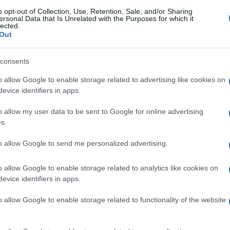
o opt-out of Collection, Use, Retention, Sale, and/or Sharing
ersonal Data that Is Unrelated with the Purposes for which it
lected.
pugilato, negli altri sport da contatto, nel
Out
icità estrema è un valore aggiunto (e a volte
tutti non si dà in natura. Per cui una
consents
“in carne”, chissà perché, sembra
o allow Google to enable storage related to advertising like cookies on
omunque una cosa priva di particolare
evice identifiers in apps.
e uno scatenato, uno di quegli entusiasti
ha creato la
Selecao Internazionale
o allow my user data to be sent to Google for online advertising
s.
impersonato da Renato Rascel, e pure don
taliana Suore Calcio
, e chi sa le madonne
to allow Google to send me personalized advertising.
o allow Google to enable storage related to analytics like cookies on
evice identifiers in apps.
he già di suo rischia la polemica:
o allow Google to enable storage related to functionality of the website
etichetta alle persone è profondamente
a per dare un messaggio diametralmente