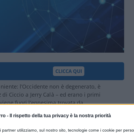
CLICCA QUI
 niente: l’Occidente non è degenerato, è
 di Ciccio a Jerry Calà – ed erano i primi
viene fuori l’ennesima trovata da
pazzi:
la Nazionale Italiana Curvy Calcio
,
rro -
Il rispetto della tua privacy è la nostra priorità
 provincia di Milano, e dall’allenatore
 uscite dall’internazionale situazionista:
ri partner utilizziamo, sul nostro sito, tecnologie come i cookie per pers