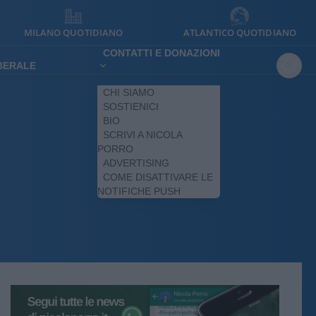
MILANO QUOTIDIANO
ATLANTICO QUOTIDIANO
CONTATTI E DONAZIONI
IBERALE
CHI SIAMO
SOSTIENICI
BIO
SCRIVI A NICOLA
PORRO
ADVERTISING
COME DISATTIVARE LE
NOTIFICHE PUSH