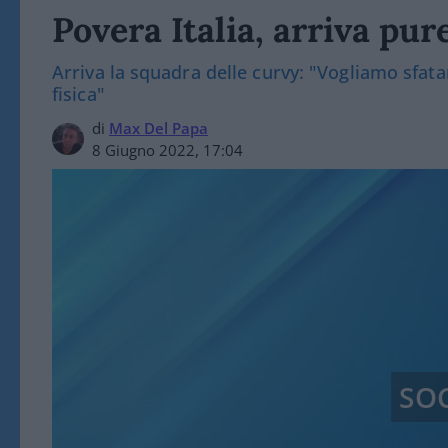
Povera Italia, arriva pur
Arriva la squadra delle curvy: "Vogliamo sfata
fisica"
di
Max Del Papa
8 Giugno 2022, 17:04
SO