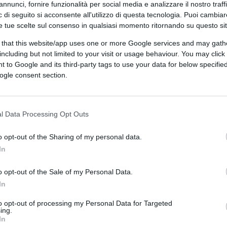
ui le donne curvy non amano fare attività
annunci, fornire funzionalità per social media e analizzare il nostro traff
iara Francesca Angelo – Con la nostra grinta
 di seguito si acconsente all'utilizzo di questa tecnologia. Puoi cambiar
e tue scelte sul consenso in qualsiasi momento ritornando su questo si
nte a migliorarci. Curvy sì, ma in salute”.
 that this website/app uses one or more Google services and may gath
including but not limited to your visit or usage behaviour. You may click 
 to Google and its third-party tags to use your data for below specifi
. Ma santo cielo, ma che bisogno c’è?
ogle consent section.
e i campetti improvvisati, del Parco Lambro
 tutta Italia, son pieni di uomini e donne
ppeso, che arrancano dietro a una palla,
l Data Processing Opt Outs
artitella del sabato e finisce lì (a meno di
o opt-out of the Sharing of my personal data.
o”. Poi, chi se ne frega, se uno è cicciotto
In
tto che
lo sport esige
, almeno se praticato
attanti e non per chissà quali stereotipi
o opt-out of the Sale of my Personal Data.
 è sport: d’accordo, uno deve fare quello
In
teggiare sugli anelli libellule da un quintale
to opt-out of processing my Personal Data for Targeted
tramazzanti o velocisti con 30 kg di troppo
ing.
In
natura e di agonismo, punto, fine.