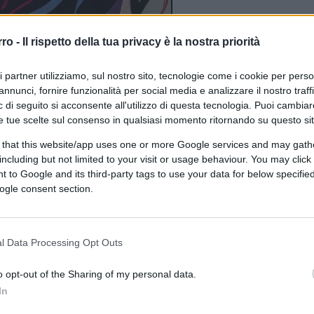
rro -
Il rispetto della tua privacy è la nostra priorità
ri partner utilizziamo, sul nostro sito, tecnologie come i cookie per pers
annunci, fornire funzionalità per social media e analizzare il nostro traff
 di seguito si acconsente all'utilizzo di questa tecnologia. Puoi cambiar
e tue scelte sul consenso in qualsiasi momento ritornando su questo si
 that this website/app uses one or more Google services and may gath
including but not limited to your visit or usage behaviour. You may click 
 to Google and its third-party tags to use your data for below specifi
ogle consent section.
ferite su Google
CLICCA QUI
l Data Processing Opt Outs
0:00
/
--:--
o opt-out of the Sharing of my personal data.
i
alle prese con i threesome, Walter Block
In
aret Thatcher in blusa di cuoio nero e con