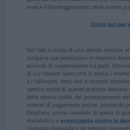
invece il favoreggiamento deve essere pu
Clicca qui per 
Nei fatti si tratta di una attività similare 
svolga le sue prestazioni in maniera davve
accordo di cooperazione tra parti. Discor
di cui l’autore ripercorre la storia, i momen
e i fallimenti. Anzi; dati e vicende stori
spesso molte di queste pratiche abbiano 
della stessa civiltà, dal potenziamento de
sistemi di pagamento online, passando per
OnlyFans, ormai convitato di pietra di q
moralistico e
preoccupato contro la dev
cospicua domanda e da sempre crescenti 