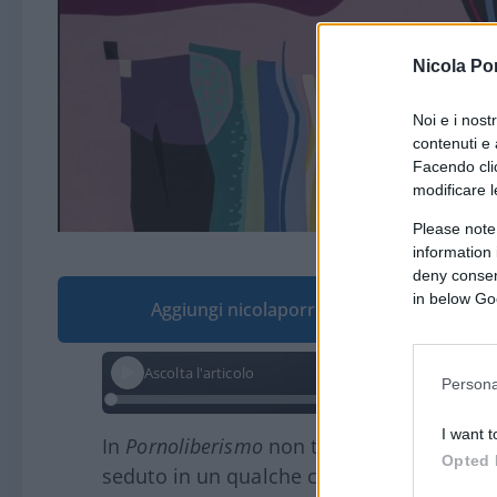
Nicola Po
Noi e i nost
contenuti e 
Facendo clic
modificare l
Please note
information 
deny consent
in below Go
Aggiungi nicolaporro.it alle tue fonti pre
Ascolta l'articolo
Persona
I want t
In
Pornoliberismo
non troverete
Javier Mile
Opted 
seduto in un qualche cinema porno o Marg