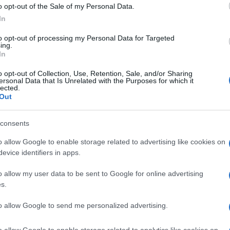
 troverete tanto. E del pari troverete la
o opt-out of the Sale of my Personal Data.
sue manifestazioni meno organicamente
In
to opt-out of processing my Personal Data for Targeted
ing.
In
o opt-out of Collection, Use, Retention, Sale, and/or Sharing
i:
per chiunque cioè voglia approcciarsi al
ersonal Data that Is Unrelated with the Purposes for which it
lected.
a pornografia al BDSM, senza pregiudizi,
Out
, noiose, aride sovrastrutture concettuali
smo contemporaneo.
consents
l sesso si parla, se ne parla tanto, forse
o allow Google to enable storage related to advertising like cookies on
evice identifiers in apps.
o allow my user data to be sent to Google for online advertising
agliato
, oscillante dalla pruderie
s.
assificante proposta da neo e trans-
working e dell’attivismo sessuale liquidano
to allow Google to send me personalized advertising.
ituendo entrambi con categorie massificate.
o allow Google to enable storage related to analytics like cookies on