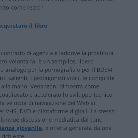
nito come reato?
acquistare il libro
al contratto di agenzia e laddove la prostituta
ro volontaria, è un semplice, libero
so analogo per la pornografia e per il BDSM,
ti salienti, i protagonisti vitali, le conquiste
che alla mano, Venanzoni dimostra come
coadiuvato e accelerato lo sviluppo tecnico
lla velocità di navigazione del Web ai
 VHS, DVD e piattaforme digitali. La stessa
ualunque discussione mediatica dal tono
ianza giovanile
, è offerta generata da una
richieste.