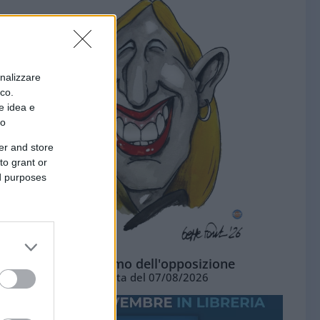
onalizzare
ico.
e idea e
to
er and store
to grant or
ed purposes
L'ottimismo dell'opposizione
Vignetta del 07/08/2026