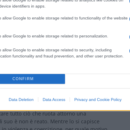
 loro attività sessuale, scambismo,
evice identifiers in apps.
mo con vagheggiati scenari pseudo-politici
ticamente corretta
, intessuta di codici,
o allow Google to enable storage related to functionality of the website
, schwa e complicazioni varie.
so esercizio “intellettuale”, senza più alcuna
o allow Google to enable storage related to personalization.
ividuale di quella ultima verità consistente
o allow Google to enable storage related to security, including
cation functionality and fraud prevention, and other user protection.
 sarebbe logico fare, se non ci si
CONFIRM
e rappresenta:
snuda uno spazio di libertà
 sua ricerca di se stesso. Proprio per questo,
interroga, sulla base della storia, della
Data Deletion
Data Access
Privacy and Cookie Policy
rudenza della Corte Costituzionale italiana,
zare tutto ciò che ruota attorno una
 suo è non è reato. Mentre lo si capisce
 in violenza e coercizione, per quale motivo