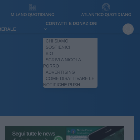
MILANO QUOTIDIANO
ATLANTICO QUOTIDIANO
CONTATTI E DONAZIONI
IBERALE
CHI SIAMO
SOSTIENICI
BIO
SCRIVI A NICOLA
PORRO
ADVERTISING
COME DISATTIVARE LE
NOTIFICHE PUSH