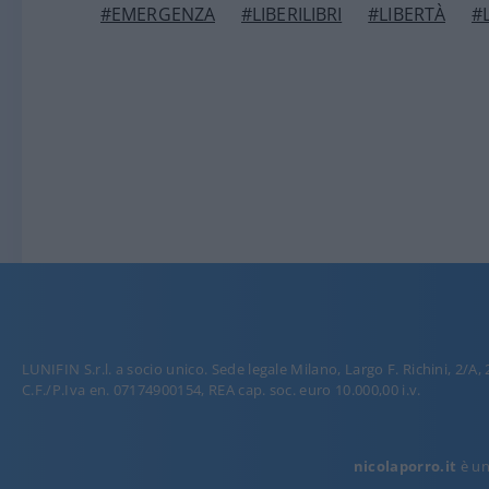
#EMERGENZA
#LIBERILIBRI
#LIBERTÀ
#
LUNIFIN S.r.l. a socio unico. Sede legale Milano, Largo F. Richini, 2/A,
C.F./P.Iva en. 07174900154, REA cap. soc. euro 10.000,00 i.v.
nicolaporro.it
è una