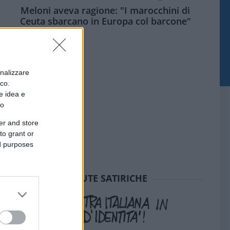
Meloni aveva ragione: "I marocchini di
Ceuta sbarcano in Europa col barcone"
onalizzare
ico.
e idea e
to
er and store
to grant or
ed purposes
SEDUTE SATIRICHE