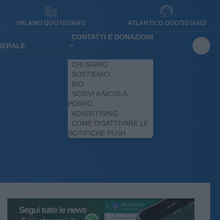
MILANO QUOTIDIANO
ATLANTICO QUOTIDIANO
CONTATTI E DONAZIONI
IBERALE
CHI SIAMO
SOSTIENICI
BIO
SCRIVI A NICOLA
PORRO
ADVERTISING
COME DISATTIVARE LE
NOTIFICHE PUSH