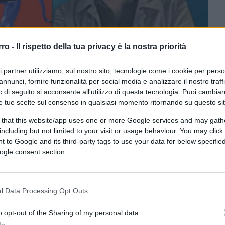
rro -
Il rispetto della tua privacy è la nostra priorità
ri partner utilizziamo, sul nostro sito, tecnologie come i cookie per pers
annunci, fornire funzionalità per social media e analizzare il nostro traff
 di seguito si acconsente all'utilizzo di questa tecnologia. Puoi cambiar
e tue scelte sul consenso in qualsiasi momento ritornando su questo si
ferite su Google
CLICCA QUI
 that this website/app uses one or more Google services and may gath
including but not limited to your visit or usage behaviour. You may click 
 to Google and its third-party tags to use your data for below specifi
0:00
/
--:--
ogle consent section.
a Venanzoni
analizza quell’
emergenza
protrae e si propaga disarticolando le
l Data Processing Opt Outs
endo regredire, spesso, i cittadini a meri
enze, più o meno reali (terroristica,
o opt-out of the Sharing of my personal data.
repotente si sono abbattute nel corso degli