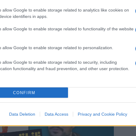
, fatta anche di assunzione di rischi, ciò
o allow Google to enable storage related to analytics like cookies on
iviltà. Mentre invece i dispositivi messi in
evice identifiers in apps.
i ultimi decenni tradiscono
una radice
o allow Google to enable storage related to functionality of the website
io comprendere che ogni invocazione del
zione di più Stato, di più leggi, di più
o allow Google to enable storage related to personalization.
o allow Google to enable storage related to security, including
cation functionality and fraud prevention, and other user protection.
CONFIRM
Data Deletion
Data Access
Privacy and Cookie Policy