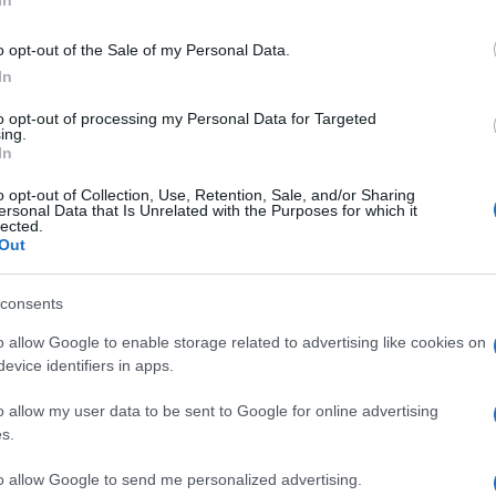
In
bene in luce
i dispositivi attraverso cui il
 sul presunto contrasto a un’emergenza
o opt-out of the Sale of my Personal Data.
In
to opt-out of processing my Personal Data for Targeted
ing.
In
zione fondamentale per chiunque abbia a
o opt-out of Collection, Use, Retention, Sale, and/or Sharing
ergenza da sempre è utilizzata come
ersonal Data that Is Unrelated with the Purposes for which it
lected.
a se stesso, erodendo garanzie e libertà dei
Out
n si tratta affatto di negare un possibile
odotta dall’emersione di un rischio, perché a
consents
empre, tratto saliente della libertà dell’uomo
o allow Google to enable storage related to advertising like cookies on
evice identifiers in apps.
o allow my user data to be sent to Google for online advertising
dell’emergenza
s.
to allow Google to send me personalized advertising.