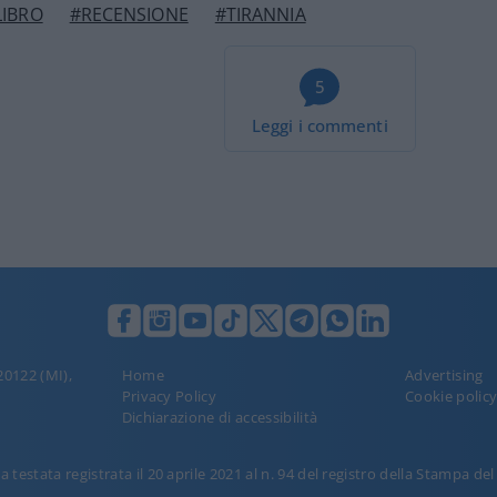
LIBRO
#RECENSIONE
#TIRANNIA
5
Leggi i commenti
 20122 (MI),
Home
Advertising
Privacy Policy
Cookie polic
Dichiarazione di accessibilità
 testata registrata il 20 aprile 2021 al n. 94 del registro della Stampa de