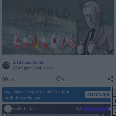
di
Fabrizio Bonali
27 Maggio 2024, 16:15
5k
6
Aggiungi nicolaporro.it alle tue fonti
CLICCA QUI
preferite su Google
Ascolta l'articolo
0:00
/
--:--