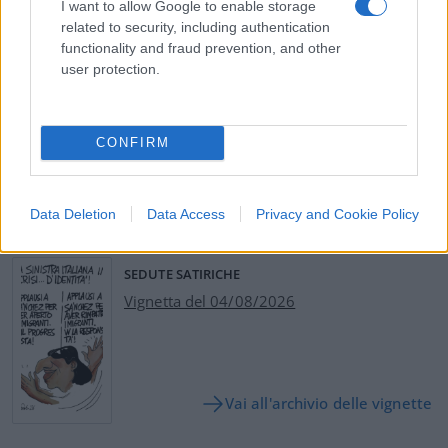
I want to allow Google to enable storage
related to security, including authentication
Nicolaporro.it è anche su Whatsapp. È sufficiente
functionality and fraud prevention, and other
cliccare qui
per iscriversi al canale ed essere sempre
user protection.
aggiornati (gratis).
CONFIRM
6
Leggi i commenti
Data Deletion
Data Access
Privacy and Cookie Policy
SEDUTE SATIRICHE
Vignetta del 04/08/2026
Vai all'archivio delle vignette