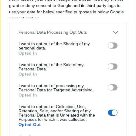
delle prebende. Eppure qualche economista serio
grant or deny consent to Google and its third-party tags to
use your data for below specified purposes in below Google
a cui dare retta lo abbiamo avuto. Come
Luigi
consent section.
Einaudi
, ad esempio, sempre riverito e mai
applicato, che intitolò a proposito il suo ultimo
Personal Data Processing Opt Outs
libro “Prediche inutili”.
I want to opt-out of the Sharing of my
personal data.
Opted In
Nel suo recente libro dal titolo
In nome della
I want to opt-out of the Sale of my
Personal Data.
libertà
(Piemme – 2024),
Paolo Del Debbio
elenca
Opted In
una serie di personalità intellettuali che
I want to opt-out of processing my
costituirono, agli inizi degli anni novanta, il
Personal Data for Targeted Advertising.
Opted In
riferimento culturale e filosofico per le idee della
tradizione liberale italiana a cui si ispirò il suo
I want to opt-out of Collection, Use,
Retention, Sale, and/or Sharing of my
lavoro. Ad un certo punto ci si imbatte in questa
Personal Data that Is Unrelated with the
Purposes for which it was collected.
definizione: “Sergio Ricossa: si può dire senza
Opted Out
tema di smentita che fu
il maggiore economista