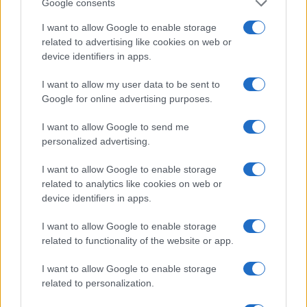
liberale italiano
del dopoguerra. Socio nazionale
Google consents
dell’Accademia dei Lincei, ha pubblicato saggi
I want to allow Google to enable storage
fondamentali di teoria economica e scritto
related to advertising like cookies on web or
device identifiers in apps.
numerosi articoli di divulgazione. Economista
cosiddetto ‘imperfettista’, fu tra i pochi veri
I want to allow my user data to be sent to
liberisti italiani”.
Google for online advertising purposes.
I want to allow Google to send me
Ma nelle nostre scuole, nelle università e nei
personalized advertising.
nostri festival dell’economia tutto questo è
I want to allow Google to enable storage
ignorato e nascosto. Sfilano, invece, gli
related to analytics like cookies on web or
economisti “perfettisti”, sempre gli stessi e
device identifiers in apps.
sempre con le stesse ricette stataliste che ci
I want to allow Google to enable storage
guidano verso un mondo “perfetto”.
related to functionality of the website or app.
I want to allow Google to enable storage
related to personalization.
Fabrizio Bonali, 27 maggio 2024