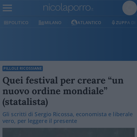
POLITICO
MILANO
ATLANTICO
ZUPPA DI
PILLOLE RICOSSIANE
Quei festival per creare “un
nuovo ordine mondiale”
(statalista)
Gli scritti di Sergio Ricossa, economista e liberale
vero, per leggere il presente