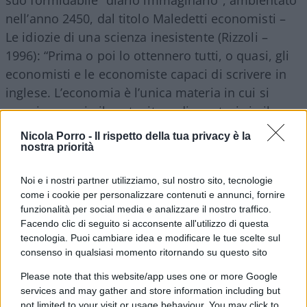
nell’anno 2450, dal titolo Maledetti economisti –
Le idiozie di una scienza inesistente (Rizzoli –
1996): “Prima o poi lo ottennero tutti, o quasi, gli
economisti e le economiste capaci di scrivere in
inglese. L’economia è l’unica materia in cui si
premiarono sia il sostenitore di una tesi sia il
sostenitore della tesi opposta. […] Vassilij
Nicola Porro -
Il rispetto della tua privacy è la
Leontief, inventore delle “tavole input-output”,
nostra priorità
tanto ingombranti quanto superflue, si vantò di
Noi e i nostri partner utilizziamo, sul nostro sito, tecnologie
essere l’economista che più fece spendere i
come i cookie per personalizzare contenuti e annunci, fornire
governi. Fu premiato col Nobel nel 1973”.
funzionalità per social media e analizzare il nostro traffico.
Facendo clic di seguito si acconsente all'utilizzo di questa
tecnologia. Puoi cambiare idea e modificare le tue scelte sul
Continuando a dare retta a
i presunti grandi
consenso in qualsiasi momento ritornando su questo sito
economisti
dalla spesa facile, abbiamo visto
Please note that this website/app uses one or more Google
finire fuori controllo il debito, la spesa pubblica, il
services and may gather and store information including but
carico fiscale e la finanza creativa dei bonus e
not limited to your visit or usage behaviour. You may click to