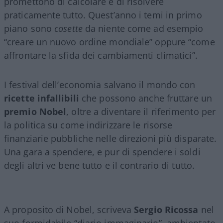
promettono di calcolare e di risolvere
praticamente tutto. Quest’anno i temi in primo
piano sono
cosette
da niente come ad esempio
“creare un nuovo ordine mondiale” oppure “come
affrontare la sfida dei cambiamenti climatici”.
I festival dell’economia salvano il mondo con
ricette infallibili
che possono anche fruttare un
premio
Nobel
, oltre a diventare il riferimento per
la politica su come indirizzare le risorse
finanziarie pubbliche nelle direzioni più disparate.
Una gara a spendere, e pur di spendere i soldi
degli altri ve bene tutto e il contrario di tutto.
A proposito di Nobel, scriveva
Sergio
Ricossa
nel
suo formidabile “diario immaginario”, ambientato