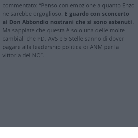
commentato: “Penso con emozione a quanto Enzo
ne sarebbe orgoglioso.
E guardo con sconcerto
ai Don Abbondio nostrani che si sono astenuti
.
Ma sappiate che questa è solo una delle molte
cambiali che PD, AVS e 5 Stelle sanno di dover
pagare alla leadership politica di ANM per la
vittoria del NO”.