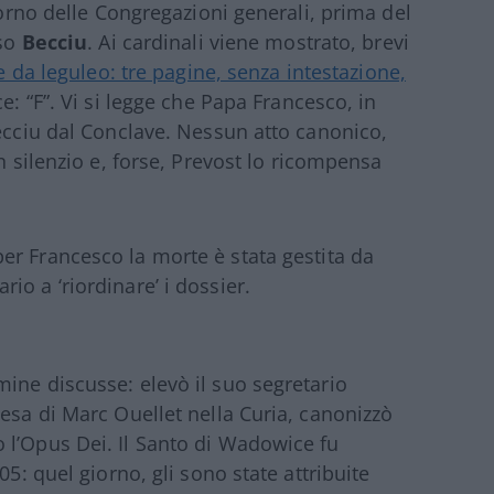
giorno delle Congregazioni generali, prima del
aso
Becciu
. Ai cardinali viene mostrato, brevi
le da leguleo: tre pagine, senza intestazione,
ce: “F”. Vi si legge che Papa Francesco, in
Becciu dal Conclave. Nessun atto canonico,
n silenzio e, forse, Prevost lo ricompensa
per Francesco la morte è stata gestita da
o a ‘riordinare’ i dossier.
ine discusse: elevò il suo segretario
cesa di Marc Ouellet nella Curia, canonizzò
 l’Opus Dei. Il Santo di Wadowice fu
05: quel giorno, gli sono state attribuite