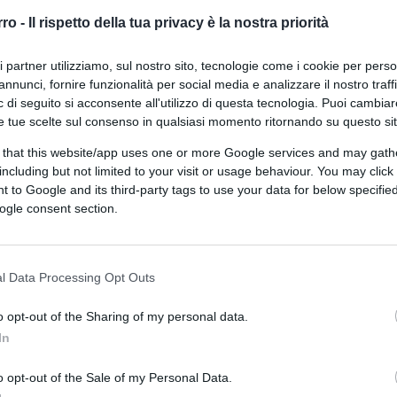
vaticani, tra l’ultimo respiro e la fumata
rro -
Il rispetto della tua privacy è la nostra priorità
, fatto di attese, manovre e omissioni. È lì
ri partner utilizziamo, sul nostro sito, tecnologie come i cookie per pers
la morte, come il voto, si veste di politica. Ci
annunci, fornire funzionalità per social media e analizzare il nostro traff
 e salmi, nel proprio letto, circondati da
 di seguito si acconsente all'utilizzo di questa tecnologia. Puoi cambiar
ono quelli che esalano l’ultimo respiro
e tue scelte sul consenso in qualsiasi momento ritornando su questo si
le. È quello che sembra sia accaduto a
Papa
 that this website/app uses one or more Google services and may gath
a testimoni ufficiali, senza incredibilmente il
including but not limited to your visit or usage behaviour. You may click 
ttutto,
sine veritate
. Almeno fino a quando
 to Google and its third-party tags to use your data for below specifi
ogle consent section.
l Data Processing Opt Outs
sco è spirato alle ore 7:35 del 21 aprile
da quelle stanze – oggi in smantellamento e
o opt-out of the Sharing of my personal data.
 con le valigie in mano verso la Domus
In
iniziano a filtrare narrazioni differenti. La
o opt-out of the Sale of my Personal Data.
lba, con un peggioramento rapido e