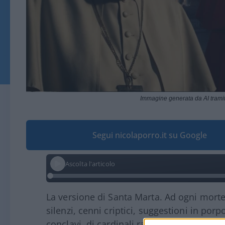
Immagine generata da AI tram
Segui nicolaporro.it su Google
Ascolta l'articolo
La versione di Santa Marta. Ad ogni mort
silenzi, cenni criptici, suggestioni in porpo
conclavi, di cardinali raccolti in preghier