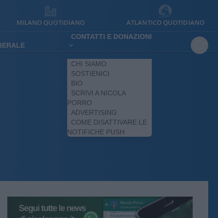
MILANO QUOTIDIANO
ATLANTICO QUOTIDIANO
CONTATTI E DONAZIONI
IBERALE
CHI SIAMO
SOSTIENICI
BIO
SCRIVI A NICOLA
PORRO
ADVERTISING
COME DISATTIVARE LE
NOTIFICHE PUSH