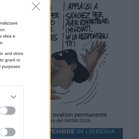
onalizzare
ico.
e idea e
to
er and store
to grant or
ed purposes
La standing ovation permanente
Vignetta del 04/08/2026