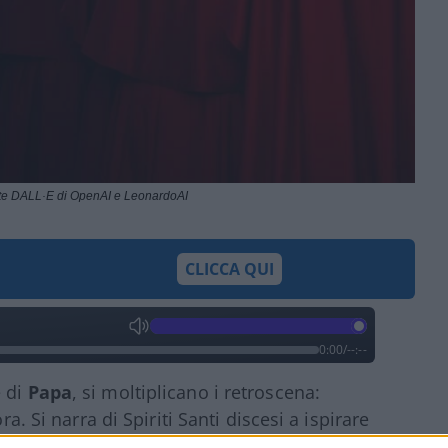
ite DALL·E di OpenAI e LeonardoAI
CLICCA QUI
0:00
/
--:--
e di
Papa
, si moltiplicano i retroscena:
ra. Si narra di Spiriti Santi discesi a ispirare
a, mentre il Soffio – come sempre – arriva da