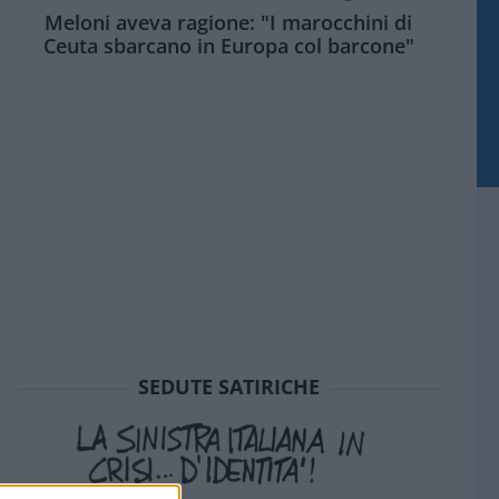
Meloni aveva ragione: "I marocchini di
Ceuta sbarcano in Europa col barcone"
SEDUTE SATIRICHE