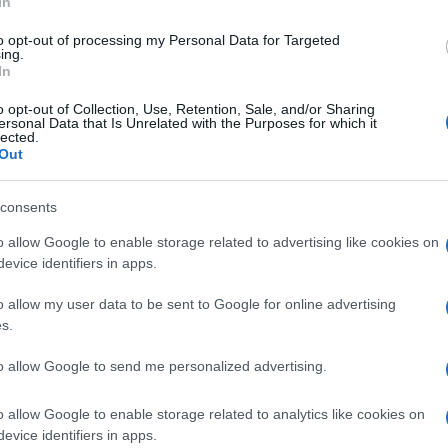
In
rgoglio,
Massimiliano
Strappetti
, avrebbe
to opt-out of processing my Personal Data for Targeted
l Papa non deve morire”, pare ripetesse come
ing.
ano e il piano terra, in carrozzina
In
 muore.
o opt-out of Collection, Use, Retention, Sale, and/or Sharing
ersonal Data that Is Unrelated with the Purposes for which it
lected.
, forse dal dolore, riportato con discrezione
Out
ani incrociate, fronte serena
. O almeno
consents
 trattamento per la conservazione
. L’annuncio ufficiale verrà dato solo due
o allow Google to enable storage related to advertising like cookies on
del Camerlengo, il cardinale Kevin Farrell,
evice identifiers in apps.
nor Ravelli. Ma in quelle due ore, la ‘scena’
o allow my user data to be sent to Google for online advertising
 sicurezza”.
s.
to allow Google to send me personalized advertising.
ra, si ritrova l’unico filtro tra Francesco e
o allow Google to enable storage related to analytics like cookies on
ontanato i medici ufficiali,
ora diventa
evice identifiers in apps.