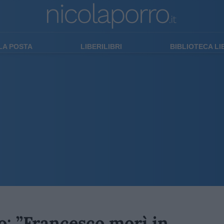
LA POSTA
LIBERILIBRI
BIBLIOTECA L
o: ”Francesco morì in