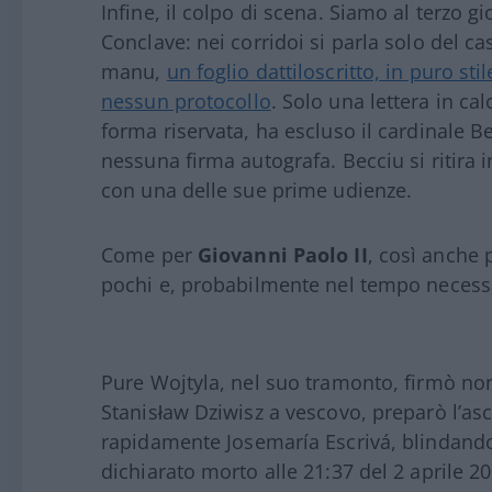
Infine, il colpo di scena. Siamo al terzo 
Conclave: nei corridoi si parla solo del c
manu,
un foglio dattiloscritto, in puro sti
nessun protocollo
. Solo una lettera in cal
forma riservata, ha escluso il cardinale 
nessuna firma autografa. Becciu si ritira i
con una delle sue prime udienze.
Come per
Giovanni Paolo II
, così anche 
pochi e, probabilmente nel tempo necessari
Pure Wojtyla, nel suo tramonto, firmò nom
Stanisław Dziwisz a vescovo, preparò l’as
rapidamente Josemaría Escrivá, blindando
dichiarato morto alle 21:37 del 2 aprile 20