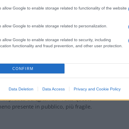
 ultimi segreti. Accanto a lui, quella
o allow Google to enable storage related to functionality of the website
Santis, commissario della
Gendarmeria
o Becciu. Uomo-ombra delle stanze
o allow Google to enable storage related to personalization.
accessi. I due, in quelle ore, controllano
o allow Google to enable storage related to security, including
cation functionality and fraud prevention, and other user protection.
e ultime volontà del Santo Padre. Nei mesi
a visibilmente, dal secondo piano di Santa
oche e decisioni sorprendenti
. Il vescovo
CONFIRM
 regimi di dubbia ortodossia, viene
nità locali. Il cardinale Kasujja viene
Data Deletion
Data Access
Privacy and Cookie Policy
gnale verso la diplomazia africana. Interi
in pratica delegittimati. Tutto questo
o presente in pubblico, più fragile.