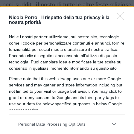
per i sudditi, il posto di tutte le altre feste religiose
e laiche), senza neppur fare uno straccio di
Nicola Porro -
Il rispetto della tua privacy è la
guerra, gli permetterà di dominare il mondo.
nostra priorità
Noi e i nostri partner utilizziamo, sul nostro sito, tecnologie
Anche in questo caso
Trump è stato innovativo
,
come i cookie per personalizzare contenuti e annunci, fornire
soprattutto è stato coerente con il credo del Ceo
funzionalità per social media e analizzare il nostro traffico.
capitalism che aborre i corpi intermedi delle
Facendo clic di seguito si acconsente all'utilizzo di questa
organizzazioni, statali e non. Apro una parantesi,
tecnologia. Puoi cambiare idea e modificare le tue scelte sul
consenso in qualsiasi momento ritornando su questo sito
un errore il mio, un corpo intermedio lo accetta,
le lobby. Parlo solo per me, lobbying significa
Please note that this website/app uses one or more Google
services and may gather and store information including but
corruzione (si dissemini Trojan come se piovesse),
not limited to your visit or usage behaviour. You may click to
ne ho scritto, e molto. Chiusa parentesi.
grant or deny consent to Google and its third-party tags to
Comunque, e su questo non ci piove, che ha fatto
use your data for below specified purposes in below Google
il birbante? Con un tweet si è liberato sia delle
consent section.
feluche (funzione ormai inutile, per questo il
Personal Data Processing Opt Outs
Ministero degli Esteri lo assegnano a funzionari-