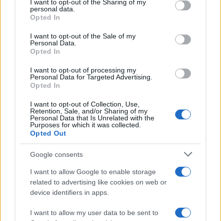
maggiordomi, per questo quei maschilisti di
I want to opt-out of the Sharing of my
personal data.
Bruxelles danno a una donna l’Alto
Opted In
Rappresentante per la Politica estera) sia delle
I want to opt-out of the Sale of my
sceneggiate alla Barack Obama che si portava
Personal Data.
Opted In
dietro (solo) giornalisti-maggiordomi.
Un tweet, e
questi due mondi, finti, sono finiti in un
I want to opt-out of processing my
Personal Data for Targeted Advertising.
battibaleno
.
Opted In
I want to opt-out of Collection, Use,
Retention, Sale, and/or Sharing of my
Pagina
PAGINA
Personal Data that Is Unrelated with the
Precedente
SUCCESSIVA
Purposes for which it was collected.
Opted Out
Google consents
6
I want to allow Google to enable storage
Leggi i commenti
related to advertising like cookies on web or
device identifiers in apps.
SEDUTE SATIRICHE
I want to allow my user data to be sent to