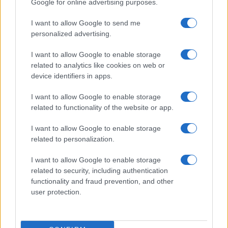
Vignetta del 07/08/2026
Google for online advertising purposes.
I want to allow Google to send me
personalized advertising.
Vai all'archivio delle vignette
I want to allow Google to enable storage
related to analytics like cookies on web or
device identifiers in apps.
I want to allow Google to enable storage
related to functionality of the website or app.
Il campeggio dei comunisti:
I want to allow Google to enable storage
related to personalization.
tutti in vacanza, ma sempre
con falce e martello
I want to allow Google to enable storage
related to security, including authentication
functionality and fraud prevention, and other
Canne, pastasciutta antifà e indottrinamento: la
user protection.
rivoluzione dei giovani viziati che giocano al
comunismo con i soldi degli altri