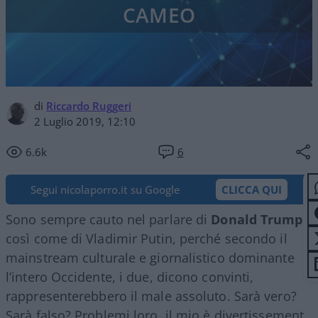
CAMEO
di
Riccardo Ruggeri
2 Luglio 2019, 12:10
6.6k
6
Segui nicolaporro.it su Google
CLICCA QUI
Sono sempre cauto nel parlare di
Donald Trump
,
così come di Vladimir Putin, perché secondo il
mainstream culturale e giornalistico dominante
l’intero Occidente, i due, dicono convinti,
rappresenterebbero il male assoluto. Sarà vero?
Sarà falso? Problemi loro, il mio è divertissement