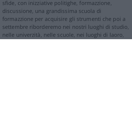
sfide, con inizziative politighe, formazzione,
discussione, una grandissima scuola di
formazzione per acquisire gli strumenti che poi a
settembre riborderemo nei nostri luoghi di studio,
nelle univerzità, nelle scuole, nei luoghi di laoro,
più conzapevoli e piùfforti, per poter portare
auandi la nostra attividà e saper organizzuare la
ggioventù
più coscccientecombattiva”.
In che senso,
compagna ciancicona
, ricordate,
quella che al padre fascio j’aveva già sputato
addosso? Niente, non cambiano, non possono
cambiare, si riproducono identici come le muffe,
le amebe, i microrganismi. I parassiti insomma.
Luoghi di studio, lì in mezzo, ho paura pochi. Di
indottrinamento anzi parecchi, ma tanto in quel
porcile ci va solo chi è già fanatizzato, uno