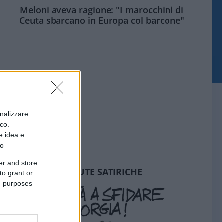
Meloni aveva ragione: "I marocchini di
Ceuta sbarcano in Europa col barcone"
onalizzare
ico.
e idea e
to
er and store
SEDUTE SATIRICHE
to grant or
ed purposes