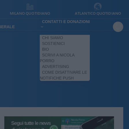
MILANO QUOTIDIANO
ATLANTICO QUOTIDIANO
CONTATTI E DONAZIONI
IBERALE
CHI SIAMO
SOSTIENICI
BIO
SCRIVI A NICOLA
PORRO
ADVERTISING
COME DISATTIVARE LE
NOTIFICHE PUSH