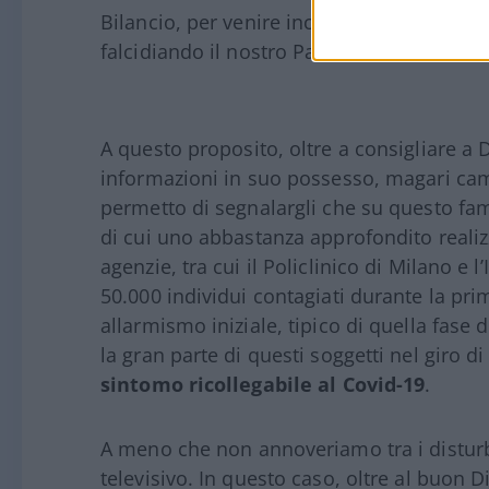
Bilancio, per venire incontro alla dilagan
falcidiando il nostro Paese?
A questo proposito, oltre a consigliare a 
informazioni in suo possesso, magari ca
permetto di segnalargli che su questo fa
di cui uno abbastanza approfondito reali
agenzie, tra cui il Policlinico di Milano e 
50.000 individui contagiati durante la pr
allarmismo iniziale, tipico di quella fase
la gran parte di questi soggetti nel giro 
sintomo ricollegabile al Covid-19
.
A meno che non annoveriamo tra i disturbi
televisivo. In questo caso, oltre al buon 