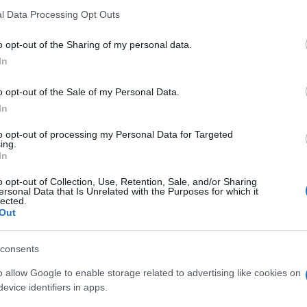
l Data Processing Opt Outs
toccando di sfuggita il tema sempre caldo
o opt-out of the Sharing of my personal data.
tato al giornalismo d’informazione
, se così
In
e lo stesso sistema sanitario sarebbe
o opt-out of the Sale of my Personal Data.
? A causa soprattutto del misterioso long-
In
 Araba fenice,
che vi sia ciascun lo dice, dove
to opt-out of processing my Personal Data for Targeted
ing.
In
 colpisce la sicumera con cui espone le sua
o opt-out of Collection, Use, Retention, Sale, and/or Sharing
ssare gli extra profitti delle banche per
ersonal Data that Is Unrelated with the Purposes for which it
lected.
uelli che sono stati messi nella
Sanità
, per
Out
l collasso anche per il long-Covid e per una
iche e psichiatriche dovute al Covid”.
consents
o allow Google to enable storage related to advertising like cookies on
evice identifiers in apps.