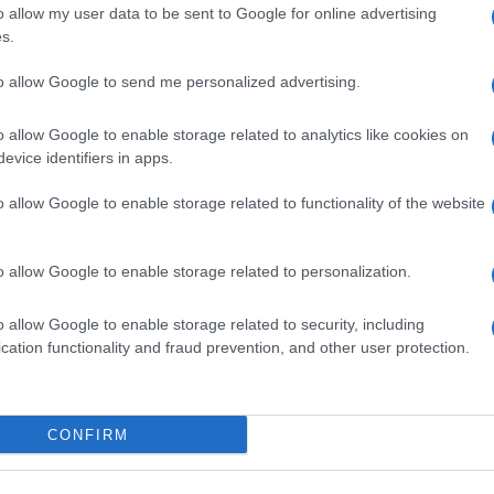
, tralasciando gli aspetti psicologici e
o allow my user data to be sent to Google for online advertising
hiatrici citati da Di Battista, che li ha tirati
s.
ballo nell’ambito di un discorso
to allow Google to send me personalized advertising.
plessivamente piuttosto sconclusionato,
chiedo: ma dopo quasi 4 anni dall’inizio di
o allow Google to enable storage related to analytics like cookies on
a
pandemia estinta da tempo
e che ha
evice identifiers in apps.
iato irrisolti molti dubbi in merito alle
o allow Google to enable storage related to functionality of the website
re restrittive adottate in Italia, egli
rebbe farci credere che
i nostri ospedali
o letteralmente sovraccarichi di una
o allow Google to enable storage related to personalization.
titudine di pazienti affetti da quella sorta di
o allow Google to enable storage related to security, including
ercazzola
patologica chiamata long-Covid?
cation functionality and fraud prevention, and other user protection.
ensava di risanare il bilancio pubblico
 che secondo un calcolo del
Sole 24 Ore
CONFIRM
o per ogni jet, il governo in carica dovrebbe
 ai 1.34,1 già stanziati nella legge di