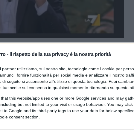
rro -
Il rispetto della tua privacy è la nostra priorità
ferite su Google
CLICCA QUI
ri partner utilizziamo, sul nostro sito, tecnologie come i cookie per pers
annunci, fornire funzionalità per social media e analizzare il nostro traff
0:00
/
--:--
 di seguito si acconsente all'utilizzo di questa tecnologia. Puoi cambiar
e tue scelte sul consenso in qualsiasi momento ritornando su questo si
 sparata veramente grossa. Ospite fisso del
 that this website/app uses one or more Google services and may gath
 nella veste di bilioso commentatore di
including but not limited to your visit or usage behaviour. You may click 
 corso della puntata del 7 novembre ha
 to Google and its third-party tags to use your data for below specifi
 Meloni, le banche e i soliti poteri forti che
ogle consent section.