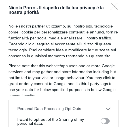
Il problema è il metodo
. Prendere dettagli neutri
Nicola Porro -
Il rispetto della tua privacy è la
e caricarli di veleno. Prendere testimonianze
nostra priorità
ambivalenti e selezionare solo ciò che inquieta.
Prendere un essere umano e farlo diventare un
Noi e i nostri partner utilizziamo, sul nostro sito, tecnologie
come i cookie per personalizzare contenuti e annunci, fornire
tipo umano. Il taciturno. Il dark. L’apatico. Quello
funzionalità per social media e analizzare il nostro traffico.
strano. Ecco la parola magica: strano. In Italia,
Facendo clic di seguito si acconsente all'utilizzo di questa
quando un caso giudiziario diventa romanzo
tecnologia. Puoi cambiare idea e modificare le tue scelte sul
nazionale, la stranezza è già mezza colpa. Non
consenso in qualsiasi momento ritornando su questo sito
serve molto altro. Il ragazzo normale non vende. Il
Please note that this website/app uses one or more Google
ragazzo silenzioso sì. Il compagno di scuola che
services and may gather and store information including but
not limited to your visit or usage behaviour. You may click to
dice “era tranquillo” annoia. Il compagno di scuola
grant or deny consent to Google and its third-party tags to
che dice “era sempre vestito di nero” titola. È il
use your data for below specified purposes in below Google
giornalismo della sagoma: prima si disegna
consent section.
l’ombra sul muro, poi si cerca qualcuno che ci stia
Personal Data Processing Opt Outs
dentro.
I want to opt-out of the Sharing of my
personal data.