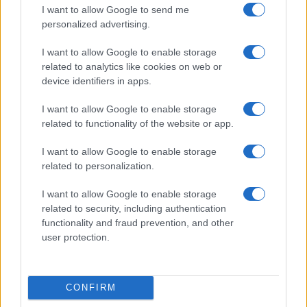
I want to allow Google to send me
raccontare fa paura
. Non perché difenda
personalized advertising.
Sempio. Non perché assolva qualcuno. Non
perché voglia oscurare la ricerca della verità su
I want to allow Google to enable storage
Chiara Poggi, che resta una vittima e merita
related to analytics like cookies on web or
device identifiers in apps.
giustizia vera, non sceneggiature. Fa paura perché
dimostra quanto sia facile costruire un clima.
I want to allow Google to enable storage
Prima il sospetto. Poi il profilo. Poi il mostro. Poi,
related to functionality of the website or app.
forse, le prove. L’ordine dovrebbe essere
I want to allow Google to enable storage
l’opposto.
related to personalization.
I want to allow Google to enable storage
related to security, including authentication
Invece siamo al paradosso: dentro l’articolo
functionality and fraud prevention, and other
user protection.
compaiono elementi che ridimensionano,
contestualizzano, perfino smentiscono
l’impressione del titolo. Ma il titolo ormai ha già
CONFIRM
fatto il suo mestiere. Ha acceso la lampadina