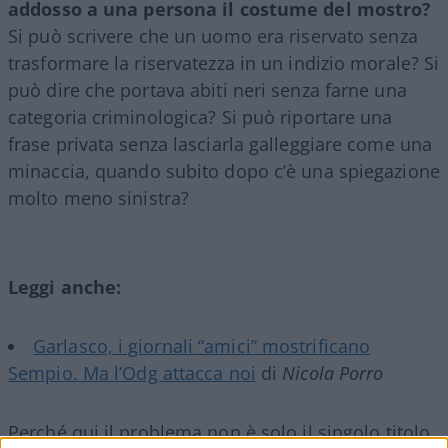
addosso a una persona il costume del mostro?
Si può scrivere che un uomo era riservato senza
trasformare la riservatezza in un indizio morale? Si
può dire che portava abiti neri senza farne una
categoria criminologica? Si può riportare una
frase privata senza lasciarla galleggiare come una
minaccia, quando subito dopo c’è una spiegazione
molto meno sinistra?
Leggi anche:
Garlasco, i giornali “amici” mostrificano
Sempio. Ma l’Odg attacca noi
di
Nicola Porro
Perché qui il problema non è solo il singolo titolo.