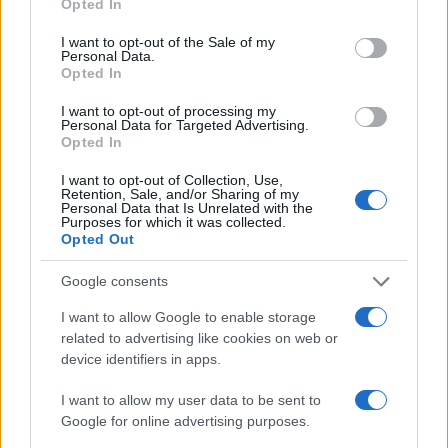
Opted In
E non è la prima volta
. Nei grandi casi di cronaca
I want to opt-out of the Sale of my
nera, la macchina narrativa ha bisogno di simboli
Personal Data.
Opted In
più che di fatti. L’indumento, l’espressione, la
postura, la frase fuori contesto, la passione
I want to opt-out of processing my
Personal Data for Targeted Advertising.
privata, l’amicizia sbagliata, il carattere introverso.
Opted In
Tutto diventa materiale scenico. Tutto viene
I want to opt-out of Collection, Use,
disposto sul tavolo non per capire, ma per far
Retention, Sale, and/or Sharing of my
Personal Data that Is Unrelated with the
presagire. Solo che la presunzione d’innocenza
Purposes for which it was collected.
Opted Out
non dovrebbe valere soltanto nelle aule di
tribunale. Dovrebbe valere anche nei titoli.
Google consents
Soprattutto nei titoli. Perché il titolo è spesso
I want to allow Google to enable storage
l’unica cosa che resta nella testa di chi legge
related to advertising like cookies on web or
distrattamente, di chi condivide, di chi commenta,
device identifiers in apps.
di chi si indigna.
I want to allow my user data to be sent to
Google for online advertising purposes.
E allora sì, bisogna dirlo:
questo modo di