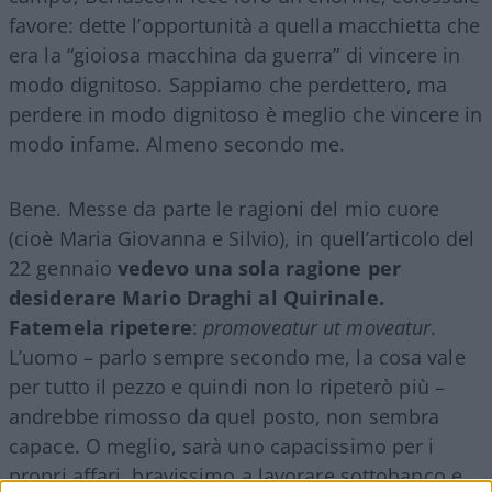
favore: dette l’opportunità a quella macchietta che
era la “gioiosa macchina da guerra” di vincere in
modo dignitoso. Sappiamo che perdettero, ma
perdere in modo dignitoso è meglio che vincere in
modo infame. Almeno secondo me.
Bene. Messe da parte le ragioni del mio cuore
(cioè Maria Giovanna e Silvio), in quell’articolo del
22 gennaio
vedevo una sola ragione per
desiderare Mario Draghi al Quirinale.
Fatemela ripetere
:
promoveatur ut moveatur
.
L’uomo – parlo sempre secondo me, la cosa vale
per tutto il pezzo e quindi non lo ripeterò più –
andrebbe rimosso da quel posto, non sembra
capace. O meglio, sarà uno capacissimo per i
propri affari, bravissimo a lavorare sottobanco e