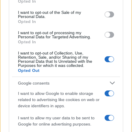
Opted In
2.
«
Se non ti vaccini muori o fai morire
».
I want to opt-out of the Sale of my
Personal Data.
3.
«
Il problema dell’Italia sono i non vaccinati
».
Opted In
Con essi ogni dubbio svanisce, nevvero?
I want to opt-out of processing my
Personal Data for Targeted Advertising.
Opted In
I want to opt-out of Collection, Use,
Ora vi dico come credo possano forse essere
Retention, Sale, and/or Sharing of my
Personal Data that Is Unrelated with the
andate le cose. Forse mi sbaglio, ma ve lo dico lo
Purposes for which it was collected.
Opted Out
stesso. Bisognava che
Mario Draghi
andasse al
Quirinale, per pagargli il conto dei suoi servizi, nel
Google consents
senso letterale della parola. Non si capiva cosa
I want to allow Google to enable storage
esattamente avesse fatto quest’uomo per
related to advertising like cookies on web or
meritarsi il Colle, e s’è pensato che avrebbe
device identifiers in apps.
potuto presentarsi come salvatore della Patria,
I want to allow my user data to be sent to
come l’Uomo che avrebbe dimostrato di aver
Google for online advertising purposes.
portato il Paese fuori dall’emergenza.
Ed ecco il