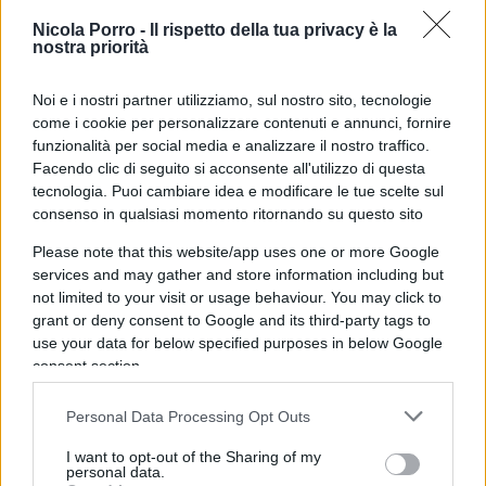
dietro le quinte. È uno che parla poco e
dà tanto
Nicola Porro -
Il rispetto della tua privacy è la
l’impressione di essere uno super
, come viene
nostra priorità
appunto chiamato. Dagli allocchi. Ai quali non
viene in mente che invece parla poco per lasciare,
Noi e i nostri partner utilizziamo, sul nostro sito, tecnologie
come i cookie per personalizzare contenuti e annunci, fornire
almeno ai non allocchi, un indicibile dubbio, nel
funzionalità per social media e analizzare il nostro traffico.
timore di toglierglielo non appena apre bocca.
Facendo clic di seguito si acconsente all'utilizzo di questa
tecnologia. Puoi cambiare idea e modificare le tue scelte sul
consenso in qualsiasi momento ritornando su questo sito
Pensiamoci un attimo ai suoi tre più famosi
Please note that this website/app uses one or more Google
services and may gather and store information including but
exploit
:
not limited to your visit or usage behaviour. You may click to
grant or deny consent to Google and its third-party tags to
use your data for below specified purposes in below Google
1.
«
Whatever it takes
» non significa nulla e, poi,
consent section.
non v’è nulla al mondo che debba salvarsi “a
qualunque prezzo”. Nulla se non una cosa: la vita.
Personal Data Processing Opt Outs
I want to opt-out of the Sharing of my
personal data.