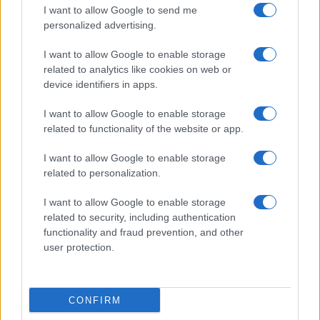
primo errore:
«wishful thinking». Un errore,
I want to allow Google to send me
personalized advertising.
questo, già commesso all’inizio della pandemia,
quando tutti giuravano che il virus non ci avrebbe
I want to allow Google to enable storage
toccato (rammentate Burioni da Fabio Fazio nel
related to analytics like cookies on web or
febbraio 2020?). Non tutti, però. Certamente non
device identifiers in apps.
noi, che
nell’articolo del 24 febbraio, sempre su
I want to allow Google to enable storage
questo sito
, scrivevamo: «Quella del coronavirus è
related to functionality of the website or app.
solo una prova generale della vulnerabilità di un
I want to allow Google to enable storage
sistema che si sta suicidando con l’ideologia. A
related to personalization.
cominciare da quella di ritenere che ciò che è già
accaduto [altre pandemie del recente passato,
I want to allow Google to enable storage
related to security, including authentication
ndr] non debba ripetersi».
functionality and fraud prevention, and other
user protection.
#COLLE
#MARIO DRAGHI
#QUIRINALE
#SERGIO MATTARELLA
#SILVIO BERLUSCONI
CONFIRM
Pagina
PAGINA