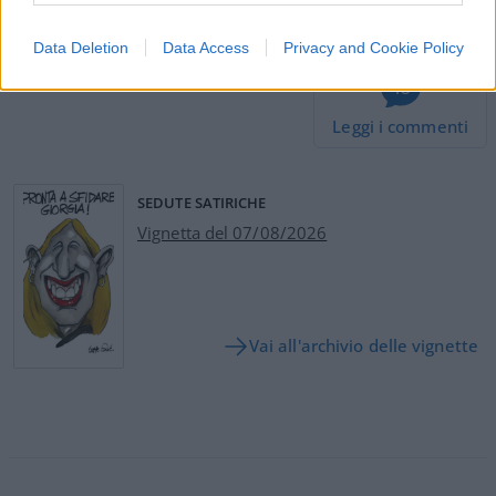
Precedente
SUCCESSIVA
Data Deletion
Data Access
Privacy and Cookie Policy
48
Leggi i commenti
SEDUTE SATIRICHE
Vignetta del 07/08/2026
Vai all'archivio delle vignette