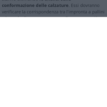
conformazione delle calzature
. Essi dovranno
verificare la corrispondenza tra l’impronta a pallini
e la suola di una scarpa marca Frau numero 42.
Per quanto riguarda gli accertamenti genetici,
Carlo Previderè sta conducendo un nuovo