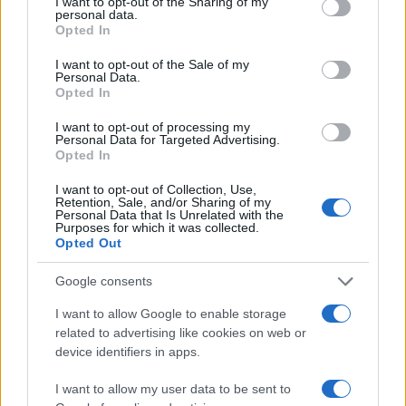
I want to opt-out of the Sharing of my
trasportata, delle pattuglie che si erano poste al
personal data.
Opted In
suo inseguimento e degli utenti della strada”.
I want to opt-out of the Sale of my
Personal Data.
Opted In
I pm
Giancarla Serafini
e
Marco Cirigliano
,
che
I want to opt-out of processing my
già avevano definito legittimo l’inseguimento
Personal Data for Targeted Advertising.
Opted In
messo in atto dai carabinieri
, smontando la
retorica della sinistra, adesso dovranno prendere
I want to opt-out of Collection, Use,
Retention, Sale, and/or Sharing of my
una decisione in merito agli indagati. Sia Fares
Personal Data that Is Unrelated with the
Purposes for which it was collected.
che il carabiniere, infatti, sono stati iscritti nel
Opted Out
registro degli indagati con l’accusa di omicidio
Google consents
stradale. Sia i legali di Fares che quelli della
famiglia di Ramy sono pronti a contestare la
I want to allow Google to enable storage
related to advertising like cookies on web or
consulenza disposta dalla procura.
Intanto
device identifiers in apps.
procede l’altro filone che vede accusati altri due
militari di favoreggiamento e depistaggio in
I want to allow my user data to be sent to