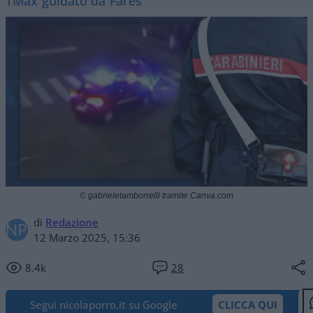
TMax guidato da Fares
© gabrieletamborrelli tramite Canva.com
di
Redazione
12 Marzo 2025, 15:36
8.4k
28
Segui nicolaporro.it su Google
CLICCA QUI