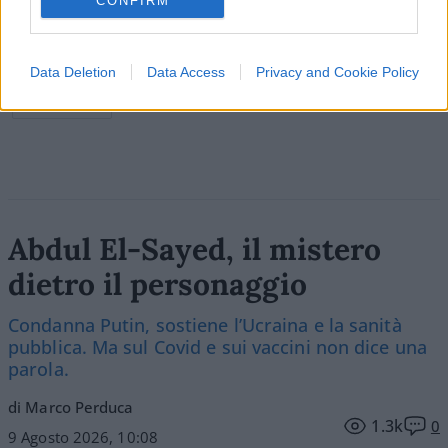
CONFIRM
Data Deletion
Data Access
Privacy and Cookie Policy
Vai all'archivio delle vignette
Abdul El-Sayed, il mistero
dietro il personaggio
Condanna Putin, sostiene l’Ucraina e la sanità
pubblica. Ma sul Covid e sui vaccini non dice una
parola.
di Marco Perduca
1.3k
0
9 Agosto 2026, 10:08