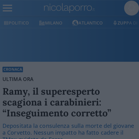
POLITICO
MILANO
ATLANTICO
ZUPPA DI
CRONACA
ULTIMA ORA
Ramy, il superesperto
scagiona i carabinieri:
“Inseguimento corretto”
Depositata la consulenza sulla morte del giovane
a Corvetto. Nessun impatto ha fatto cadere il