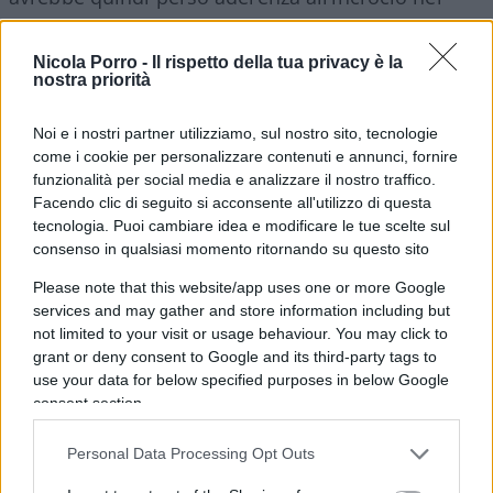
tentativo di svoltare a sinistra: l’auto dei
carabinieri, pur molto vicina, avrebbe frenato per
Nicola Porro -
Il rispetto della tua privacy è la
nostra priorità
poi finire a schiantarsi insieme al TMax al palo di
un semaforo.
Noi e i nostri partner utilizziamo, sul nostro sito, tecnologie
come i cookie per personalizzare contenuti e annunci, fornire
Il che, in sostanza, escluderebbe l’ipotesi di uno
funzionalità per social media e analizzare il nostro traffico.
Facendo clic di seguito si acconsente all'utilizzo di questa
speronamento volontario
e attribuirebbe la
tecnologia. Puoi cambiare idea e modificare le tue scelte sul
responsabilità dell’incidente all’amico di Ramy che
consenso in qualsiasi momento ritornando su questo sito
guidava lo scooter, Fares Bouzidi,
già finito a
Please note that this website/app uses one or more Google
processo per resistenza a pubblico ufficiale
. Fu
services and may gather and store information including but
lui, si legge nell’imputazione, a mettersi alla guida
not limited to your visit or usage behaviour. You may click to
dello scooter “senza aver conseguito la patente di
grant or deny consent to Google and its third-party tags to
use your data for below specified purposes in below Google
guida” e “dopo aver assunto sostanze
consent section.
stupefacenti”, dando il via ad una fuga “a velocità
elevatissima per circa otto chilometri attuando
Personal Data Processing Opt Outs
manovre pericolose per l’incolumità della persona