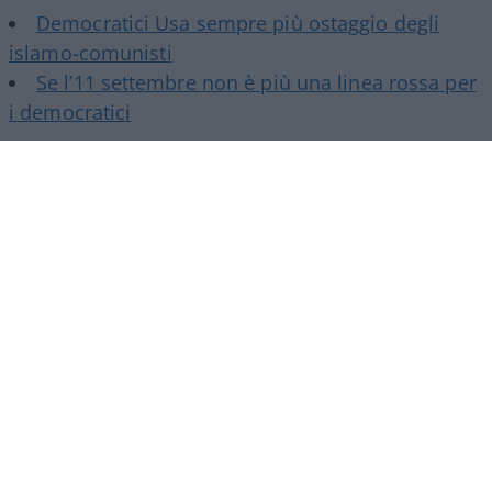
Democratici Usa sempre più ostaggio degli
islamo-comunisti
Se l’11 settembre non è più una linea rossa per
i democratici
Poi certo è un
genocidofilo
, anche se ha dalla sua
più di cento articoli da infettivologo. Non trovo
posizioni sui vaccini eccetera, ma essendo a
favore di copertura statale per le spese relative
alla salute immagino non sia uno scettico…