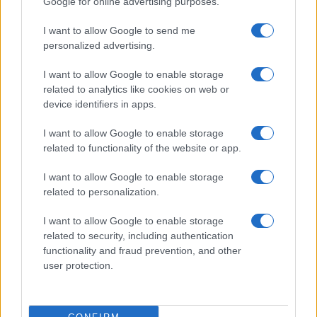
quanto avrebbero intimato ad un testimone di
Google for online advertising purposes.
cancellare un video.
I want to allow Google to send me
personalized advertising.
Articolo in aggiornamento
I want to allow Google to enable storage
related to analytics like cookies on web or
device identifiers in apps.
Nicolaporro.it è anche su Whatsapp. È sufficiente
I want to allow Google to enable storage
cliccare qui
per iscriversi al canale ed essere sempre
related to functionality of the website or app.
aggiornati (gratis).
I want to allow Google to enable storage
related to personalization.
28
I want to allow Google to enable storage
related to security, including authentication
Leggi i commenti
functionality and fraud prevention, and other
user protection.
SEDUTE SATIRICHE
Vignetta del 07/08/2026