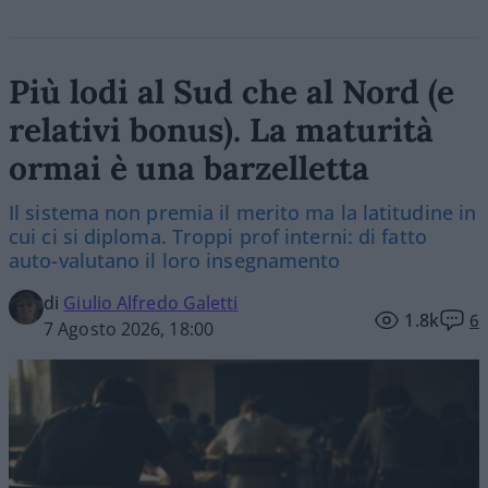
Più lodi al Sud che al Nord (e
relativi bonus). La maturità
ormai è una barzelletta
Il sistema non premia il merito ma la latitudine in
cui ci si diploma. Troppi prof interni: di fatto
auto-valutano il loro insegnamento
di
Giulio Alfredo Galetti
1.8k
6
7 Agosto 2026, 18:00