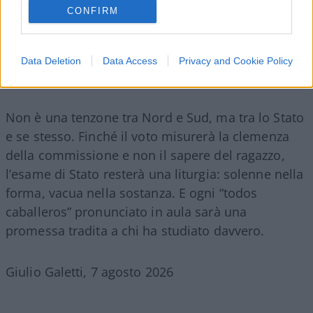
CONFIRM
Data Deletion
Data Access
Privacy and Cookie Policy
Non è una tenzone tra Nord e Sud, ma tra lo Stato
e se stesso. Finché il voto misurerà la clemenza
della commissione e non il sapere del ragazzo,
l’esame di Stato resterà una liturgia: solenne nella
forma, vacua nella sostanza. E ogni “todos
caballeros” pronunciato in aula sarà una
promessa tradita a chi ha studiato davvero.
Giulio Galetti, 7 agosto 2026