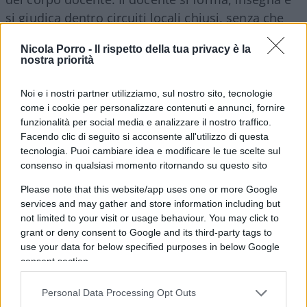
si giudica dentro circuiti locali chiusi, senza che
alcun organo terzo certifichi la comparabilità dei
Nicola Porro -
Il rispetto della tua privacy è la
metri di valutazione tra un istituto e l’altro. Una
nostra priorità
macchina che promuove se stessa nella quasi
totalità dei casi non vigila ma si assolve.
Noi e i nostri partner utilizziamo, sul nostro sito, tecnologie
come i cookie per personalizzare contenuti e annunci, fornire
funzionalità per social media e analizzare il nostro traffico.
Facendo clic di seguito si acconsente all'utilizzo di questa
tecnologia. Puoi cambiare idea e modificare le tue scelte sul
consenso in qualsiasi momento ritornando su questo sito
Please note that this website/app uses one or more Google
services and may gather and store information including but
not limited to your visit or usage behaviour. You may click to
grant or deny consent to Google and its third-party tags to
use your data for below specified purposes in below Google
consent section.
Personal Data Processing Opt Outs