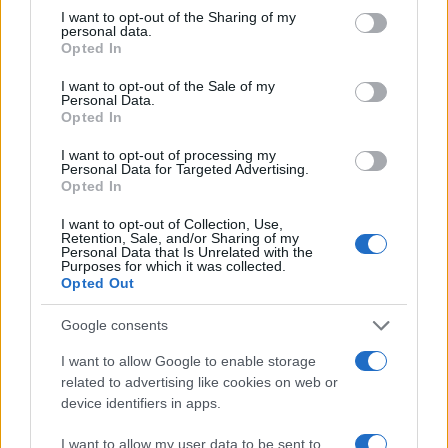
I want to opt-out of the Sharing of my
Nessuno presidia l’omogeneità del giudizio e
personal data.
Opted In
questo traligna in arbitrio, con l’albagia di
chi
scambia l’indulgenza per generosità
I want to opt-out of the Sale of my
Personal Data.
pedagogica
. Così il diploma cessa di attestare un
Opted In
livello e certifica per paradosso, la latitudine in cui
I want to opt-out of processing my
lo si è conseguito.
Personal Data for Targeted Advertising.
Opted In
La sperequazione
I want to opt-out of Collection, Use,
Retention, Sale, and/or Sharing of my
Personal Data that Is Unrelated with the
Qui la difformità cessa di essere accademica. Il
Purposes for which it was collected.
Opted Out
100 e la lode non sono orpelli estetici ma
dischiudono l’Albo Nazionale delle Eccellenze, gli
Google consents
esoneri dalle tasse universitarie, le borse di
I want to allow Google to enable storage
studio, la Carta del Merito da 500 euro. Chi è
related to advertising like cookies on web or
valutato con severità paga due volte: perde il
device identifiers in apps.
riconoscimento e finanzia, con il proprio rigore, la
I want to allow my user data to be sent to