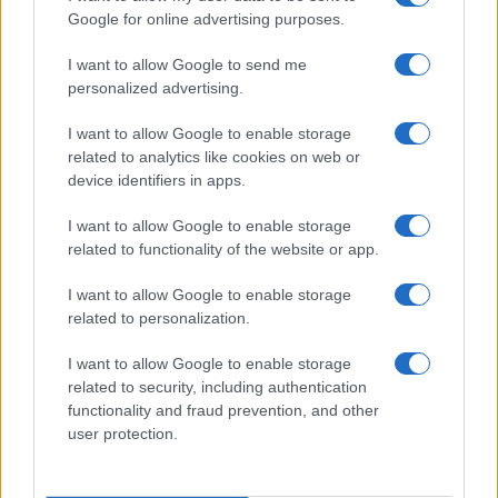
munificenza altrui.
Lo studente scrupoloso del
Google for online advertising purposes.
Nord, fermato a un 98 misurato col bilancino,
resta a mani vuote
; il coetaneo gratificato da
I want to allow Google to send me
personalized advertising.
una commissione prodiga incassa bonus e
precedenze. E quei benefici non piovono dal cielo:
I want to allow Google to enable storage
attingono a fondi contingentati, per cui il
related to analytics like cookies on web or
device identifiers in apps.
vantaggio immeritato di uno diventa il diritto
negato di un altro. La meritocrazia, invocata come
I want to allow Google to enable storage
totem, viene capovolta nel suo contrario:
premia
related to functionality of the website or app.
la larghezza del giudicante e non la
I want to allow Google to enable storage
competenza del giudicato
.
related to personalization.
I want to allow Google to enable storage
related to security, including authentication
functionality and fraud prevention, and other
user protection.