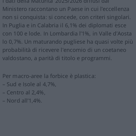
I dati della Maturita’ 2025/2026 diffusi dal
Ministero raccontano un Paese in cui l’eccellenza
non si conquista: si concede, con criteri singolari.
In Puglia e in Calabria il 6,1% dei diplomati esce
con 100 e lode. In Lombardia l’1%, in Valle d’Aosta
lo 0,7%. Un maturando pugliese ha quasi volte più
probabilità di ricevere l’encomio di un coetaneo
valdostano, a parità di titolo e programmi.
Per macro-aree la forbice è plastica:
– Sud e Isole al 4,7%,
– Centro al 2,4%,
– Nord all’1,4%.