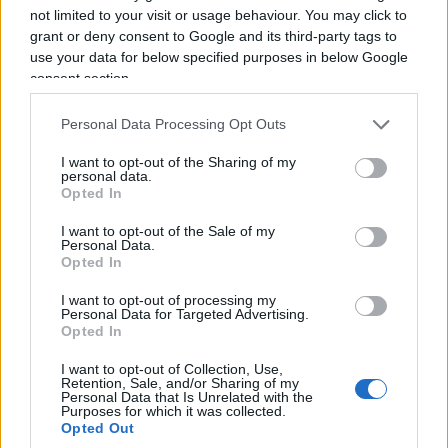
not limited to your visit or usage behaviour. You may click to
grant or deny consent to Google and its third-party tags to
use your data for below specified purposes in below Google
consent section.
Personal Data Processing Opt Outs
I want to opt-out of the Sharing of my
personal data.
Loro non lo farebbero. Loro per ora aspettano, poi
Opted In
quando saranno egemoni, la musica cambierà. Lo
I want to opt-out of the Sale of my
confesso, mi prende sempre un furore calmo
Personal Data.
Opted In
quando ne vedo una rischiare l’infarto sotto quei
drappi, io che boccheggio in canottiera. Ma che
I want to opt-out of processing my
Personal Data for Targeted Advertising.
dovremmo fare? Il guaio è che questo loro
Opted In
fanatismo non è innocente, non è solo
I want to opt-out of Collection, Use,
autolesionista, è un altro viatico per imporre la
Retention, Sale, and/or Sharing of my
Personal Data that Is Unrelated with the
sharia. Lo dicono, lo fanno. Come coi maranza,
Purposes for which it was collected.
Opted Out
come con lo stragismo nobilitato, la dieta da