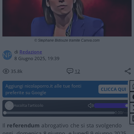
© Stephane Bidouze tramite Canva.com
di
Redazione
8 Giugno 2025, 19:39
35.8k
12
Aggiungi nicolaporro.it alle tue fonti
CLICCA QUI
preferite su Google
Ascolta l'articolo
0:00
/
--:--
Il
referendum
abrogativo che si sta svolgendo
oggi, domenica 8 giugno, e lunedì 9 giugno 2025,