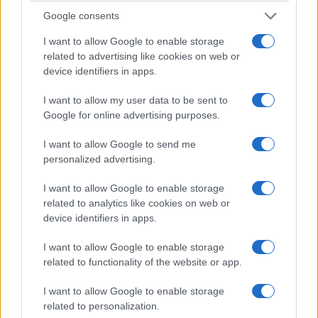
imporre ai bambini delle scuole, il ramadan.
Google consents
Tutto avanza, tutto erode e rode libertà
e a
I want to allow Google to enable storage
questo serve il partito comunista, ad insufflare
related to advertising like cookies on web or
una bella, sana dittatura, poi che avvenga sotto
device identifiers in apps.
l’egida di Marx, Stalin, Mao o Maometto cambia
I want to allow my user data to be sent to
poco: è l’idea di libertà a dover essere maledetta,
Google for online advertising purposes.
eradicata, è il controllo totale dello Stato, come si
vedeva in pandemia. Oggi allo scopo serve l’Islam
I want to allow Google to send me
personalized advertising.
fanatico, poi si vedrà.
I want to allow Google to enable storage
related to analytics like cookies on web or
“Il nazionalismo non riconosce i confini; non si
device identifiers in apps.
fermeranno finché non trasformeranno le società
libere in arene per l’applicazione della loro sharia,
I want to allow Google to enable storage
finché non imporranno un’obbligatoria hijab alle
related to functionality of the website or app.
donne occidentali e finché non legalizzeranno il
I want to allow Google to enable storage
matrimonio con ragazze di 9 anni” (la pedofilia
related to personalization.