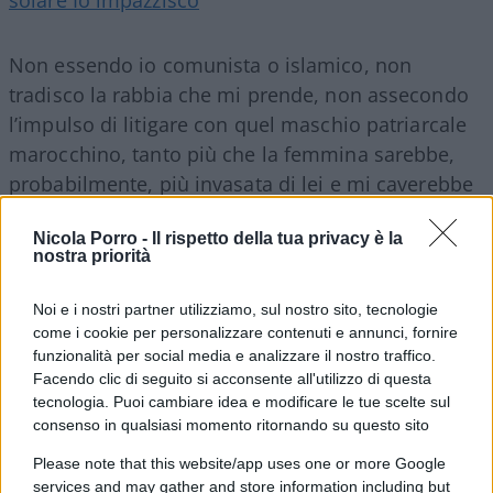
Non essendo io comunista o islamico, non
tradisco la rabbia che mi prende, non assecondo
l’impulso di litigare con quel maschio patriarcale
marocchino, tanto più che la femmina sarebbe,
probabilmente, più invasata di lei e mi caverebbe
gli occhi: sono fanatizzate, istupidite, neppure
Nicola Porro -
Il rispetto della tua privacy è la
lontanamente in grado di
confrontarsi sui
nostra priorità
concetti di fede
, di libertà, di rito, di
superstizione. Io accetto. Rispetto, anche se so
Noi e i nostri partner utilizziamo, sul nostro sito, tecnologie
che è sbagliato.
come i cookie per personalizzare contenuti e annunci, fornire
funzionalità per social media e analizzare il nostro traffico.
Facendo clic di seguito si acconsente all'utilizzo di questa
tecnologia. Puoi cambiare idea e modificare le tue scelte sul
consenso in qualsiasi momento ritornando su questo sito
Please note that this website/app uses one or more Google
services and may gather and store information including but