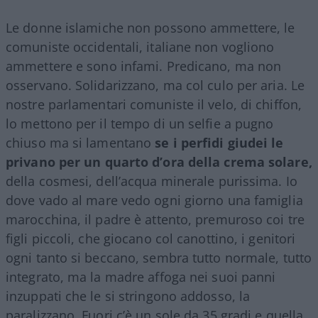
Le donne islamiche non possono ammettere, le
comuniste occidentali, italiane non vogliono
ammettere e sono infami. Predicano, ma non
osservano. Solidarizzano, ma col culo per aria. Le
nostre parlamentari comuniste il velo, di chiffon,
lo mettono per il tempo di un selfie a pugno
chiuso ma si lamentano
se i perfidi giudei le
privano per un quarto d’ora della crema solare,
della cosmesi, dell’acqua minerale purissima. Io
dove vado al mare vedo ogni giorno una famiglia
marocchina, il padre è attento, premuroso coi tre
figli piccoli, che giocano col canottino, i genitori
ogni tanto si beccano, sembra tutto normale, tutto
integrato, ma la madre affoga nei suoi panni
inzuppati che le si stringono addosso, la
paralizzano. Fuori c’è un sole da 35 gradi e quella