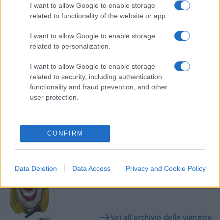
I want to allow Google to enable storage
related to functionality of the website or app.
#AGRICOLTURA
#BELLANOVA
#IMMIGRATI
#VOUCHER
I want to allow Google to enable storage
related to personalization.
Pagina
PAGINA
Precedente
I want to allow Google to enable storage
SUCCESSIVA
related to security, including authentication
functionality and fraud prevention, and other
user protection.
30
Leggi i commenti
CONFIRM
SEDUTE SATIRICHE
Vignetta del 07/08/2026
Data Deletion
Data Access
Privacy and Cookie Policy
Vai all'archivio delle vignette