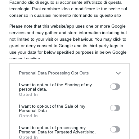
Facendo clic di seguito si acconsente all'utilizzo di questa
come arrivare a fine del mese e sarebbero
tecnologia. Puoi cambiare idea e modificare le tue scelte sul
disposti a lavorare nei campi anche
consenso in qualsiasi momento ritornando su questo sito
reinventandosi rispetto alla professione svolta
Please note that this website/app uses one or more Google
fino ad oggi.
services and may gather and store information including but
not limited to your visit or usage behaviour. You may click to
grant or deny consent to Google and its third-party tags to
use your data for below specified purposes in below Google
Per questo la proposta del Ministro
consent section.
dell’agricoltura
Teresa
Bellanova
che ha
affermato: “ritengo fondamentale nella fase
Personal Data Processing Opt Outs
emergenziale regolarizzare gli extracomunitari che
I want to opt-out of the Sharing of my
ricevano offerte di lavoro”, è sbagliata. Invece di
personal data.
Opted In
regolarizzare gli immigrati clandestini,
occorrerebbe trovare soluzioni prioritarie per fare
I want to opt-out of the Sale of my
Personal Data.
in modo che i milioni di cittadini italiani che
Opted In
perderanno il lavoro nelle prossime settimane e
I want to opt-out of processing my
che già oggi sono senza occupazione, possano
Personal Data for Targeted Advertising.
Opted In