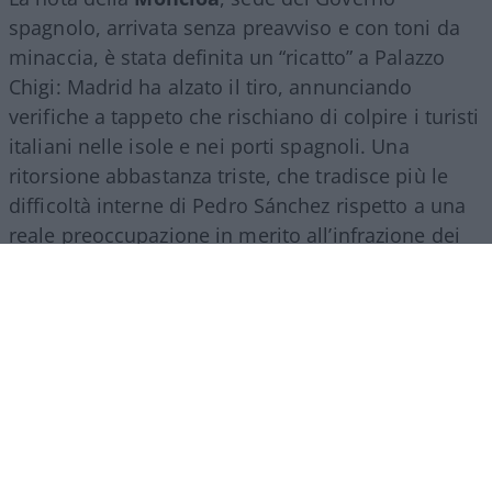
spagnolo, arrivata senza preavviso e con toni da
minaccia, è stata definita un “ricatto” a Palazzo
Chigi: Madrid ha alzato il tiro, annunciando
verifiche a tappeto che rischiano di colpire i turisti
italiani nelle isole e nei porti spagnoli. Una
ritorsione abbastanza triste, che tradisce più le
difficoltà interne di Pedro Sánchez rispetto a una
reale preoccupazione in merito all’infrazione dei
regolamenti europei. Il premier socialista, isolato
sul tema migratorio e sotto pressione in patria, ha
scelto di usare l’Italia come bersaglio per
consolidare la propria immagine.
Il suo tasso di
gradimento in patria è sceso verticalmente.
Ed
è francamente paradossale constatare come, in
questo periodo, la sua fanbase più nutrita sia
proprio in Italia…