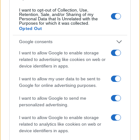
avere nuove opportunità e in tal senso il settore
dell’agricoltura può rappresentare un’occasione
I want to opt-out of Collection, Use,
Retention, Sale, and/or Sharing of my
importante.
Personal Data that Is Unrelated with the
Purposes for which it was collected.
Opted Out
È evidente che con la scusa dell’emergenza
Google consents
Coronavirus si cerchi di far approvare una
decisione di carattere politico di cui si parlava già
I want to allow Google to enable storage
related to advertising like cookies on web or
da tempo senza che però vi sia la necessità come
device identifiers in apps.
spiega il presidente di Coldiretti Ettore Pandini.
Nonostante le associazioni parlino di una carenza
I want to allow my user data to be sent to
Google for online advertising purposes.
di manodopera stagionale tra le 270 e le 350 mila
unità, lo strumento più logico da adottare sarebbe
I want to allow Google to send me
quello dei
voucher
, in un solo giorno la
personalized advertising.
piattaforma di Coldiretti «Job in country» ha
I want to allow Google to enable storage
raccolto «più di 500 richieste di cassintegrati e
related to analytics like cookies on web or
disoccupati per venire a lavorare nelle nostre
device identifiers in apps.
aziende».