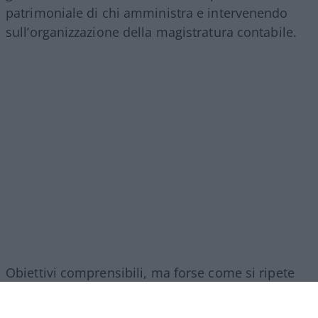
patrimoniale di chi amministra e intervenendo
sull’organizzazione della magistratura contabile.
Obiettivi comprensibili, ma forse come si ripete
sempre in questi casi era l’occasione per fare di
più. I veri problemi della Corte non finiscono