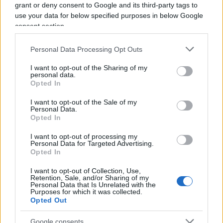
grant or deny consent to Google and its third-party tags to
00:00
01:04
use your data for below specified purposes in below Google
consent section.
Personal Data Processing Opt Outs
L’ultimo saluto ai telespettatori e alla squadra
I want to opt-out of the Sharing of my
personal data.
Opted In
Video
I want to opt-out of the Sale of my
Player
Personal Data.
Opted In
I want to opt-out of processing my
Personal Data for Targeted Advertising.
Opted In
I want to opt-out of Collection, Use,
Retention, Sale, and/or Sharing of my
Personal Data that Is Unrelated with the
Purposes for which it was collected.
Opted Out
00:00
02:09
Google consents