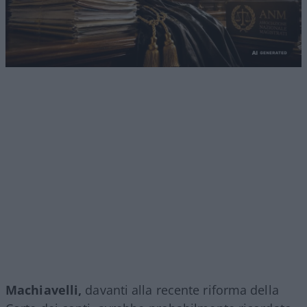
Machiavelli,
davanti alla recente riforma della