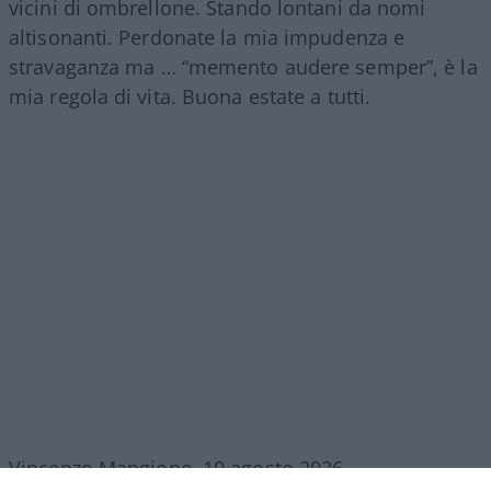
vicini di ombrellone. Stando lontani da nomi
altisonanti. Perdonate la mia impudenza e
stravaganza ma … “memento audere semper”, è la
mia regola di vita. Buona estate a tutti.
Vincenzo Mangione, 10 agosto 2026