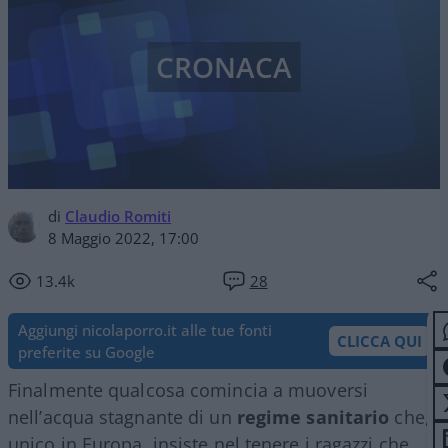
CRONACA
di
Claudio Romiti
8 Maggio 2022, 17:00
13.4k
28
Aggiungi nicolaporro.it alle tue fonti
CLICCA QUI
preferite su Google
Finalmente qualcosa comincia a muoversi
nell’acqua stagnante di un
regime sanitario
che,
unico in Europa, insiste nel tenere i ragazzi che