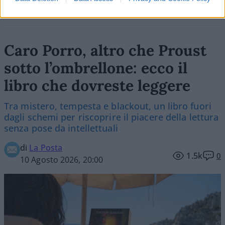
Caro Porro, altro che Proust
sotto l’ombrellone: ecco il
libro che dovreste leggere
Tra mistero, tempesta e blackout, un libro fuori
dagli schemi per riscoprire il piacere della lettura
senza pose da intellettuali
di
La Posta
1.5k
0
10 Agosto 2026, 20:00