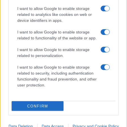
talebani al potere.
I want to allow Google to enable storage
related to analytics like cookies on web or
device identifiers in apps.
Pagina
PAGINA
Precedente
SUCCESSIVA
I want to allow Google to enable storage
related to functionality of the website or app.
28
I want to allow Google to enable storage
related to personalization.
Leggi i commenti
I want to allow Google to enable storage
related to security, including authentication
SEDUTE SATIRICHE
functionality and fraud prevention, and other
Vignetta del 07/08/2026
user protection.
CONFIRM
Vai all'archivio delle vignette
Data Deletion
Data Access
Privacy and Cookie Policy