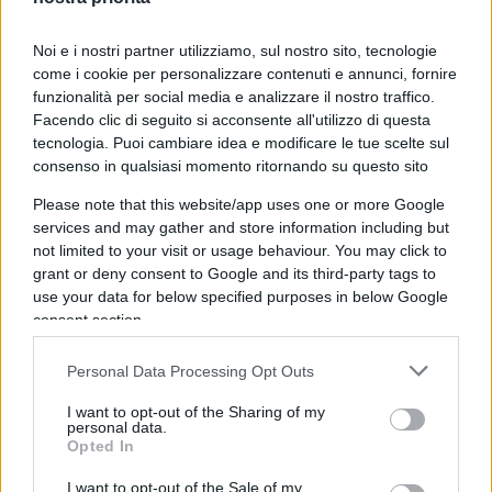
del prossimo anno scolastico a settembre, poiché
sullo sfondo già si prospetta la minaccia da parte
Noi e i nostri partner utilizziamo, sul nostro sito, tecnologie
degli artefici del regime sanitario, il ministro della
come i cookie per personalizzare contenuti e annunci, fornire
Salute su tutti, di far passare la quarta stagione
funzionalità per social media e analizzare il nostro traffico.
scolastica sotto il giogo delle misure restrittive.
Facendo clic di seguito si acconsente all'utilizzo di questa
tecnologia. Puoi cambiare idea e modificare le tue scelte sul
consenso in qualsiasi momento ritornando su questo sito
Please note that this website/app uses one or more Google
Sta di fatto che due fondamentali categorie della
services and may gather and store information including but
nostra comunità nazionale, rappresentate dai
not limited to your visit or usage behaviour. You may click to
grant or deny consent to Google and its third-party tags to
lavoratori privati e per l’appunto dai giovani che
use your data for below specified purposes in below Google
impegnati nello studio, ovvero il nostro futuro,
consent section.
subiscono ancora l’insensato obbligo
di dover
svolgere la propria quotidiana attività con la
Personal Data Processing Opt Outs
mascherina. Una misura che, guarda caso,
I want to opt-out of the Sharing of my
riguarda circa venti milioni di persone che
personal data.
Opted In
rappresentano di gran lunga, per età, la
componente della popolazione che nei riguardi
I want to opt-out of the Sale of my