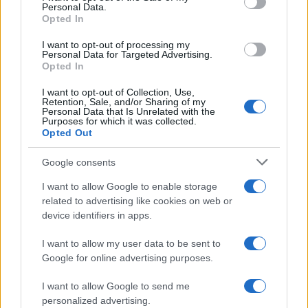
Personal Data.
del coronavirus ha sempre corso un rischio assai
Opted In
basso, anche quando quest’ultimo picchiava forte
I want to opt-out of processing my
e non esistevano ancora in vaccini.
Personal Data for Targeted Advertising.
Opted In
Adesso poi, con la sua mutazione in forme
I want to opt-out of Collection, Use,
Retention, Sale, and/or Sharing of my
sempre più benigne, la possibilità che uno
Personal Data that Is Unrelated with the
Purposes for which it was collected.
studente o un lavoratore possa ammalarsi
Opted Out
gravemente a causa delle ultime varianti del Sars-
Google consents
Cov-2 è sempre minore.
Non solo, come sta
sostenendo da tempo il virologo
Andrea Crisanti
,
I want to allow Google to enable storage
related to advertising like cookies on web or
che pare aver cambiato completamente
device identifiers in apps.
approccio, nell’attuale situazione sarebbe
addirittura preferibile far circolare il virus tra i
I want to allow my user data to be sent to
soggetti meno esposti, tra cui proprio i nostri
Google for online advertising purposes.
giovani, così da ottenere quella ben più efficace
I want to allow Google to send me
immunità naturale che tanto non piace ai nostri
personalized advertising.