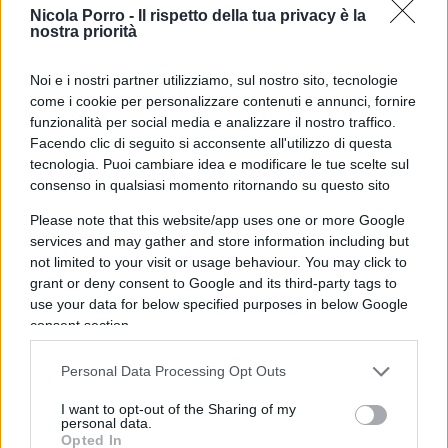
pesano i docenti interni, quelli che hanno istruito i
Nicola Porro -
Il rispetto della tua privacy è la
nostra priorità
candidati e che, di fatto, giudicano se stessi.
Manca un’ancora nazionale che calibri i giudizi:
Noi e i nostri partner utilizziamo, sul nostro sito, tecnologie
l’Invalsi fotografa, ma non entra nel voto. Il
come i cookie per personalizzare contenuti e annunci, fornire
risultato è un simulacro di valutazione,
funzionalità per social media e analizzare il nostro traffico.
autoreferenziale ed endogamico, in cui il metro
Facendo clic di seguito si acconsente all'utilizzo di questa
tecnologia. Puoi cambiare idea e modificare le tue scelte sul
muta da provincia a provincia.
La riforma
consenso in qualsiasi momento ritornando su questo sito
Valditara, sfoltendo le commissioni, ha
Please note that this website/app uses one or more Google
prodotto come primo effetto tangibile non più
services and may gather and store information including but
rigore ma più lodi.
Ed è qui che affiora il
not limited to your visit or usage behaviour. You may click to
fallimento sostanziale: quello dei criteri che
grant or deny consent to Google and its third-party tags to
use your data for below specified purposes in below Google
dovrebbero governare la formazione e il controllo
consent section.
del corpo docente. Il docente si forma, insegna e
si giudica dentro circuiti locali chiusi, senza che
Personal Data Processing Opt Outs
alcun organo terzo certifichi la comparabilità dei
I want to opt-out of the Sharing of my
metri di valutazione tra un istituto e l’altro. Una
personal data.
macchina che promuove se stessa nella quasi
Opted In