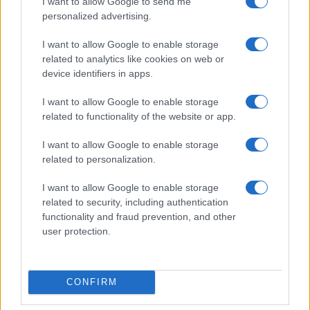
I want to allow Google to send me
livello e certifica per paradosso, la latitudine in cui
personalized advertising.
lo si è conseguito.
I want to allow Google to enable storage
related to analytics like cookies on web or
La sperequazione
device identifiers in apps.
I want to allow Google to enable storage
Qui la difformità cessa di essere accademica. Il
related to functionality of the website or app.
100 e la lode non sono orpelli estetici ma
dischiudono l’Albo Nazionale delle Eccellenze, gli
I want to allow Google to enable storage
related to personalization.
esoneri dalle tasse universitarie, le borse di
studio, la Carta del Merito da 500 euro. Chi è
I want to allow Google to enable storage
valutato con severità paga due volte: perde il
related to security, including authentication
riconoscimento e finanzia, con il proprio rigore, la
functionality and fraud prevention, and other
user protection.
munificenza altrui.
Lo studente scrupoloso del
Nord, fermato a un 98 misurato col bilancino,
resta a mani vuote
; il coetaneo gratificato da
CONFIRM
una commissione prodiga incassa bonus e