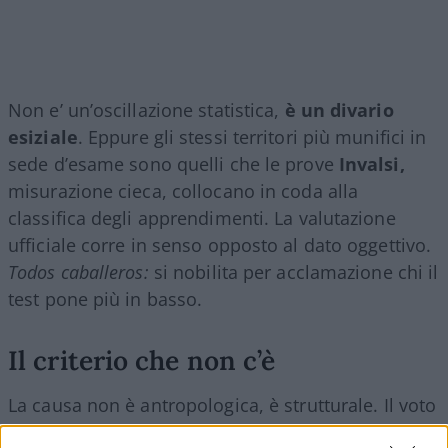
Non e’ un’oscillazione statistica,
è un divario
esiziale
. Eppure gli stessi territori più munifici in
sede d’esame sono quelli che le prove
Invalsi,
misurazione cieca, collocano in coda alla
classifica degli apprendimenti. La valutazione
ufficiale corre in senso opposto al dato oggettivo.
Todos caballeros:
si nobilita per acclamazione chi il
test pone più in basso.
Il criterio che non c’è
La causa non è antropologica, è strutturale. Il voto
di Maturità lo assegna una commissione in cui