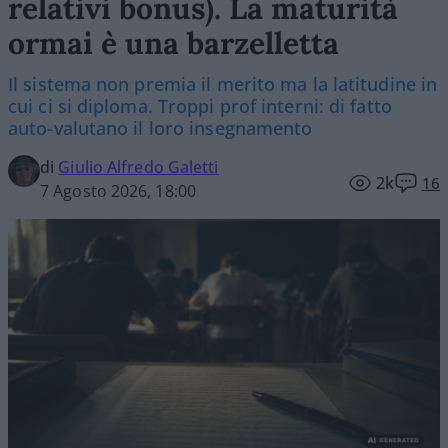
relativi bonus). La maturità
ormai è una barzelletta
Il sistema non premia il merito ma la latitudine in
cui ci si diploma. Troppi prof interni: di fatto
auto-valutano il loro insegnamento
di
Giulio Alfredo Galetti
2k
16
7 Agosto 2026, 18:00