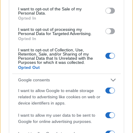
totalità dei casi non vigila ma si assolve.
I want to opt-out of the Sale of my
Personal Data.
Opted In
I want to opt-out of processing my
Personal Data for Targeted Advertising.
Opted In
I want to opt-out of Collection, Use,
Retention, Sale, and/or Sharing of my
Personal Data that Is Unrelated with the
Purposes for which it was collected.
Opted Out
Google consents
I want to allow Google to enable storage
related to advertising like cookies on web or
device identifiers in apps.
Nessuno presidia l’omogeneità del giudizio e
questo traligna in arbitrio, con l’albagia di
chi
I want to allow my user data to be sent to
Google for online advertising purposes.
scambia l’indulgenza per generosità
pedagogica
. Così il diploma cessa di attestare un