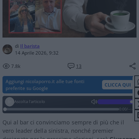
di
Il barista
14 Aprile 2026, 9:32
7.8k
13
Aggiungi nicolaporro.it alle tue fonti
CLICCA QUI
preferite su Google
Ascolta l'articolo
0:00
/
--:--
Qui al bar ci convinciamo sempre di più che il
vero leader della sinistra, nonché premier
designato per le prossime elezioni, sarà
Giuseppe