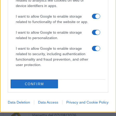
related to analytics like cookies on web or
device identifiers in apps.
I want to allow Google to enable storage
L’Inghilterra non è l’Italia, com’è noto
: ma si
related to functionality of the website or app.
tratta pur sempre di un esempio da tenere
I want to allow Google to enable storage
presente.
related to personalization.
I want to allow Google to enable storage
Daniele Capezzone, 21 maggio 2018
related to security, including authentication
functionality and fraud prevention, and other
#LUIGI DI MAIO
user protection.
CONFIRM
Commenta per primo
Data Deletion
Data Access
Privacy and Cookie Policy
SEDUTE SATIRICHE
Vignetta del 07/08/2026