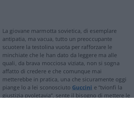
La giovane marmotta sovietica, di esemplare
antipatia, ma vacua, tutto un preoccupante
scuotere la testolina vuota per rafforzare le
minchiate che le han dato da leggere ma alle
quali, da brava mocciosa viziata, non si sogna
affatto di credere e che comunque mai
metterebbe in pratica, una che sicuramente oggi
piange lo a lei sconosciuto
Guccini
e “tvionfi la
giustizia pvoletavia”, sente il bisogno di mettere le
mani avanti: “Commmai un campeggiio
comunistaah?”. Già, come mai quest’ennesima
vaccata? “È l’occasione per centinaia di ggiovani
(esagerata) di venire a confrontarzi con importanti