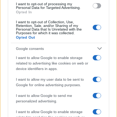
I want to opt-out of processing my
ragioni.
Personal Data for Targeted Advertising.
Opted In
I want to opt-out of Collection, Use,
Retention, Sale, and/or Sharing of my
1)
Perché un governo nascente può avere presto
Personal Data that Is Unrelated with the
Purposes for which it was collected.
un momento difficile, e non è il caso di trovarsi
Opted Out
senza sponde, senza interlocutori, senza alleati.
Google consents
2)
Anche le più grandi vittorie anti-establishment
I want to allow Google to enable storage
related to advertising like cookies on web or
si ottengono solo se abbracci e convinci un pezzo
device identifiers in apps.
della classe dirigente più sperimentata e credibile.
Il referendum Brexit fu vinto dal Leave quando
I want to allow my user data to be sent to
Google for online advertising purposes.
l’estremismo di Farage fu solo una delle voci in
campo, debitamente marginalizzata, mentre in
I want to allow Google to send me
primo piano arrivarono i volti più seri e credibili
personalized advertising.
del mondo conservatore, thatcheriano, pro
I want to allow Google to enable storage
mercato.