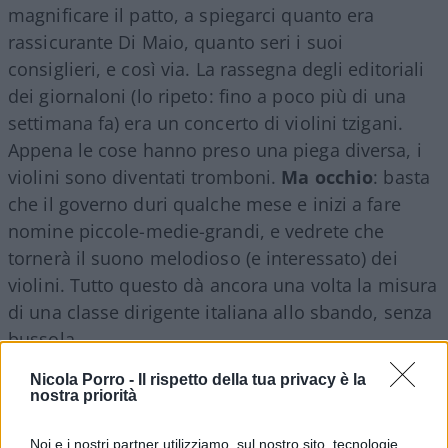
magnificare il patto, a spiegarci quanto era
rassicurante Di Maio, quanto seri i suoi
consiglieri, e così via. La rassegna degli editoriali
dei giornaloni (lo ripeto: fino a poco più di una
settimana fa) era un concerto di violini tzigani.
Appena le cose hanno preso una piega diversa, i
violini sono diventati tromboni.
Ma occhio
: basta
che il governo duri qualche mese e inizi a fare
nomine piccole-medie-grandi, e vedrete che
tornerà il suono melodioso (e interessato) dei
violini. Tutto questo dà ancora una volta la misura
di una classe dirigente italiana allo sbando, senza
bussola.
Nicola Porro -
Il rispetto della tua privacy è la
nostra priorità
Il secondo errore, uguale e contrario
, è quello
Noi e i nostri partner utilizziamo, sul nostro sito, tecnologie