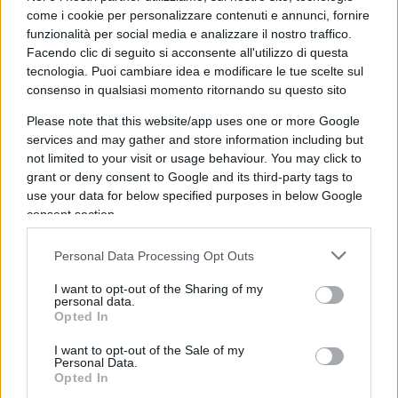
di grillini e leghisti, una parte dei quali sembra
come i cookie per personalizzare contenuti e annunci, fornire
eccitata da questa contrapposizione con il resto
funzionalità per social media e analizzare il nostro traffico.
del mondo, compiaciuta dell’isolamento
Facendo clic di seguito si acconsente all'utilizzo di questa
tecnologia. Puoi cambiare idea e modificare le tue scelte sul
(nazionale internazionale) che accompagna la
consenso in qualsiasi momento ritornando su questo sito
partenza della loro avventura. Ma questo è
Please note that this website/app uses one or more Google
l’
approccio settario
che una nuova maggioranza
services and may gather and store information including but
non dovrebbe mai avere: dovrebbe cercare –
not limited to your visit or usage behaviour. You may click to
semmai – di aprire contraddizioni e scompaginare
grant or deny consent to Google and its third-party tags to
il vecchio establishment, non di “godere” nel
use your data for below specified purposes in below Google
consent section.
vederselo compattare contro.
Personal Data Processing Opt Outs
Vi basterà seguire su Twitter e sui social
alcuni
I want to opt-out of the Sharing of my
(per fortuna solo alcuni!) profili di noti sovranisti
personal data.
Opted In
per trovare (giova ribadirlo una volta di più: al di
là delle idee) questo approccio dogmatico e
I want to opt-out of the Sale of my
Personal Data.
sprezzante.
Errore pesante
, che altri sovranisti
Opted In
più saggi cercano di evitare, almeno per due