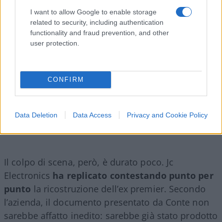
I want to allow Google to enable storage
related to security, including authentication
functionality and fraud prevention, and other
user protection.
CONFIRM
Data Deletion
Data Access
Privacy and Cookie Policy
Il colpo di scena, però, è durato poco. Jc
Electronics
ha replicato contestando punto per
punto
la ricostruzione dell’ex premier. Secondo
l’azienda, il documento presentato da Conte non
sarebbe affatto inedito: sarebbe già stato prodotto