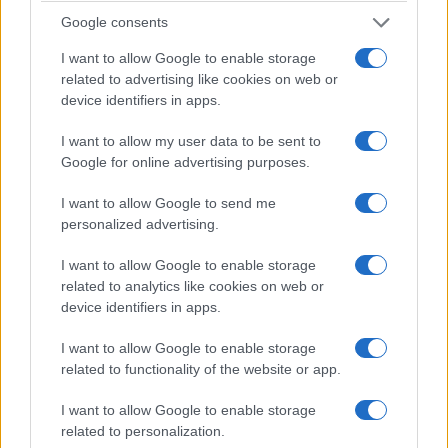
Google consents
L’ex presidente del Consiglio ha depositato un
documento di dieci pagine
, datato aprile 2022,
I want to allow Google to enable storage
related to advertising like cookies on web or
che ha raccontato di aver ricevuto in forma
device identifiers in apps.
anonima e di aver trasmesso alla Procura di
Roma. Secondo Conte, da quel verbale
I want to allow my user data to be sent to
Google for online advertising purposes.
emergerebbero dubbi sulle mascherine fornite
dalla
Jc Electronics:
alcuni colli conservati in un
I want to allow Google to send me
deposito di Pomezia conterrebbero dispositivi
personalized advertising.
privi dell’efficacia filtrante dichiarata e
I want to allow Google to enable storage
riporterebbero indicazioni contraffatte. La società
related to analytics like cookies on web or
è la stessa con cui, nell’ottobre scorso, la
device identifiers in apps.
presidenza del Consiglio e il ministero della Salute
I want to allow Google to enable storage
hanno chiuso un lungo contenzioso attraverso
related to functionality of the website or app.
una transazione da circa cento milioni di euro (
e
no: non gli sono stati regalati soldi come abbiamo
I want to allow Google to enable storage
related to personalization.
spiegato qui
).