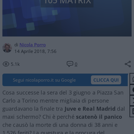
105 MATRIX
di
Nicola Porro
14 Aprile 2018, 7:56
5.1k
0
Segui nicolaporro.it su Google
CLICCA QUI
Cosa successe la sera del 3 giugno a Piazza San
Carlo a Torino mentre migliaia di persone
guardavano la finale tra
Juve e Real Madrid
dal
maxi schermo? Chi è perché
scatenò il panico
che causò la morte di una donna di 38 anni e
1.526 feriti? La questura e la procura del