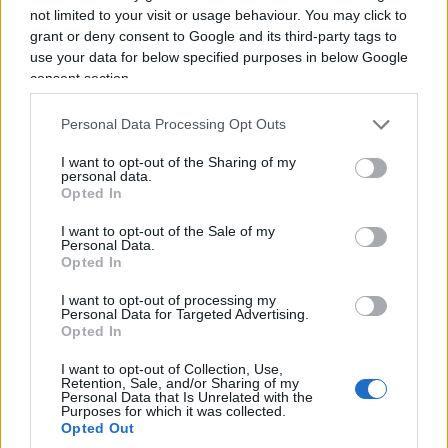
not limited to your visit or usage behaviour. You may click to
grant or deny consent to Google and its third-party tags to
use your data for below specified purposes in below Google
consent section.
Personal Data Processing Opt Outs
I want to opt-out of the Sharing of my
personal data.
Opted In
I want to opt-out of the Sale of my
Personal Data.
Giuseppe Conte
si presenta davanti alla
Opted In
Commissione Covid
per spiegare come venne
I want to opt-out of processing my
gestita la pandemia e decide di cominciare dalle
Personal Data for Targeted Advertising.
Opted In
mascherine acquistate da un altro governo. Alta
scuola forense: quando l’interrogatorio si
I want to opt-out of Collection, Use,
Retention, Sale, and/or Sharing of my
annuncia scomodo, si prova a cambiare imputato.
Personal Data that Is Unrelated with the
Purposes for which it was collected.
E possibilmente anche processo.
Opted Out