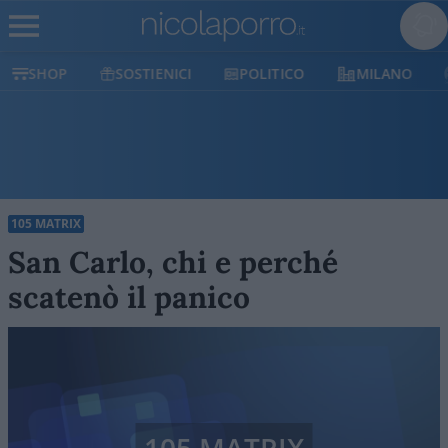
SHOP
SOSTIENICI
POLITICO
MILANO
105 MATRIX
San Carlo, chi e perché
scatenò il panico