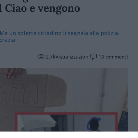
l Ciao e vengono
a un solerte cittadino li segnala alla polizia.
crazia
2.7k
Visualizzazioni
13
commenti