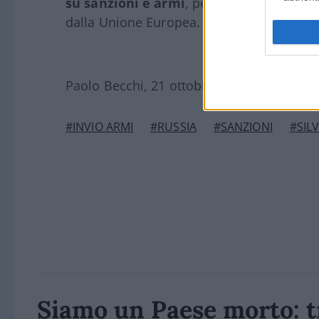
su sanzioni e armi
, per far questo non 
dalla Unione Europea.
Paolo Becchi, 21 ottobre 2022
#INVIO ARMI
#RUSSIA
#SANZIONI
#SIL
Siamo un Paese morto: t