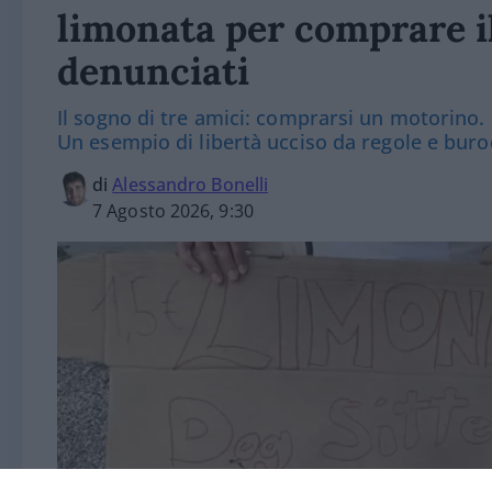
limonata per comprare i
denunciati
Il sogno di tre amici: comprarsi un motorino. M
Un esempio di libertà ucciso da regole e buro
di
Alessandro Bonelli
7 Agosto 2026, 9:30