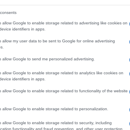
consents
on sono quelli cristiani, ma la fedeltà
o allow Google to enable storage related to advertising like cookies on
a posizione di Berlusconi fosse quella di
evice identifiers in apps.
amo seri.
Il problema che Berlusconi ha
o allow my user data to be sent to Google for online advertising
Nato
o dalla Ue – non è folle sino a questo
s.
o essere servi o alleati della Nato?
ione europea o meri esecutori di decisioni
to allow Google to send me personalized advertising.
e atlantisti e diversamente europei. Sarà
o allow Google to enable storage related to analytics like cookies on
evice identifiers in apps.
o allow Google to enable storage related to functionality of the website
 ma sta dimostrando di seguire una via
l’“antidemocratico”
Orban ha deciso di
um nazionale
. E perché anche noi non
o allow Google to enable storage related to personalization.
rizzo? Non dite che la Costituzione lo vieta
 stato fatto.
Diamo allora voce al popolo
o allow Google to enable storage related to security, including
cation functionality and fraud prevention, and other user protection.