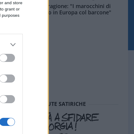
er and store
Meloni aveva ragione: "I marocchini di
to grant or
Ceuta sbarcano in Europa col barcone"
ed purposes
SEDUTE SATIRICHE