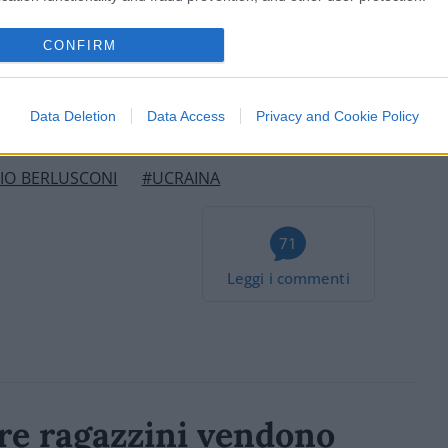
è necessario uscire dalla Nato e neppure
CONFIRM
Data Deletion
Data Access
Privacy and Cookie Policy
VIO BERLUSCONI
#UCRAINA
71
Leggi i commenti
re ragazzini vendono