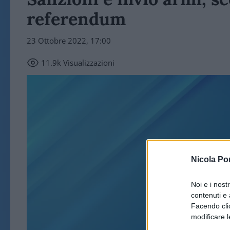
referendum
23 Ottobre 2022, 17:00
11.9k
Visualizzazioni
Nicola Po
Noi e i nost
POL
contenuti e 
Facendo clic
modificare l