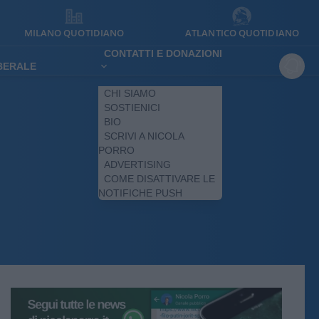
MILANO QUOTIDIANO
ATLANTICO QUOTIDIANO
CONTATTI E DONAZIONI
IBERALE
CHI SIAMO
SOSTIENICI
BIO
SCRIVI A NICOLA
PORRO
ADVERTISING
COME DISATTIVARE LE
NOTIFICHE PUSH