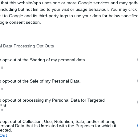
 that this website/app uses one or more Google services and may gath
including but not limited to your visit or usage behaviour. You may click 
 to Google and its third-party tags to use your data for below specifi
ogle consent section.
l Data Processing Opt Outs
o opt-out of the Sharing of my personal data.
CLICCA QUI
In
. Non intendo fare “dietrologia”. Tutti
o opt-out of the Sale of my Personal Data.
In
Berlusconi. Beh, certo dopo Ronzulli,
eppure Fini), le dichiarazioni su Vodka e
to opt-out of processing my Personal Data for Targeted
ing.
e Berlusconi ne esce un po’ suonato. Ok,
In
 ultime uscite ha messo il dito nella
o opt-out of Collection, Use, Retention, Sale, and/or Sharing
popolare soprattutto, ovviamente, per via
ersonal Data that Is Unrelated with the Purposes for which it
lected.
Out