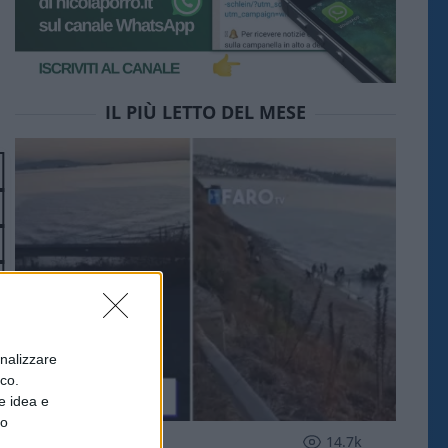
IL PIÙ LETTO DEL MESE
onalizzare
ico.
e idea e
to
ESTERI
14.7k