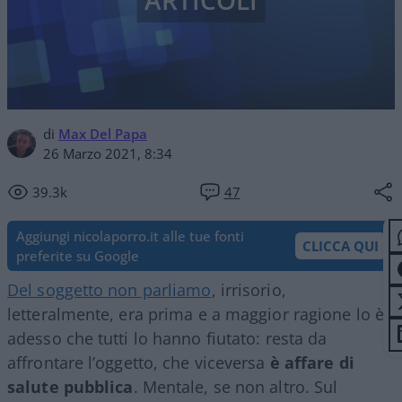
ARTICOLI
di
Max Del Papa
26 Marzo 2021, 8:34
39.3k
47
Aggiungi nicolaporro.it alle tue fonti
CLICCA QUI
preferite su Google
Del soggetto non parliamo
, irrisorio,
letteralmente, era prima e a maggior ragione lo è
adesso che tutti lo hanno fiutato: resta da
affrontare l’oggetto, che viceversa
è
affare di
salute pubblica
. Mentale, se non altro. Sul