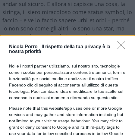
andar sul sicuro. E allora si capisce una cosa, la
siringa, il siero miracoloso come status symbol, lo
faccio – e ve lo faccio sapere urbi et orbi – perché
io non sono come gli altri, io sono una star, ma
buona, caritatevole e do l’esempio.
Nicola Porro -
Il rispetto della tua privacy è la
nostra priorità
In realtà, almeno sul caso del vaccino aretino,
l’esempio è stato dato di come non bisogna
Noi e i nostri partner utilizziamo, sul nostro sito, tecnologie
procedere. Ma l’esempio egolatrico regge fino a
come i cookie per personalizzare contenuti e annunci, fornire
un certo punto; la verità è che il vaccinone è
funzionalità per social media e analizzare il nostro traffico.
Facendo clic di seguito si acconsente all'utilizzo di questa
diventato un totem, un simbolo ideologico,
tecnologia. Puoi cambiare idea e modificare le tue scelte sul
capovolgendo peraltro la sua inclinazione:
consenso in qualsiasi momento ritornando su questo sito
esattamente come per la mascherina, che all’inizio
Please note that this website/app uses one or more Google
era spia di razzismo, dunque destroide, e poi è
services and may gather and store information including but
diventata di sinistra, tutti caregiver del prossimo,
not limited to your visit or usage behaviour. You may click to
tutti consapevoli e responsabili, tutti meno gli
grant or deny consent to Google and its third-party tags to
use your data for below specified purposes in below Google