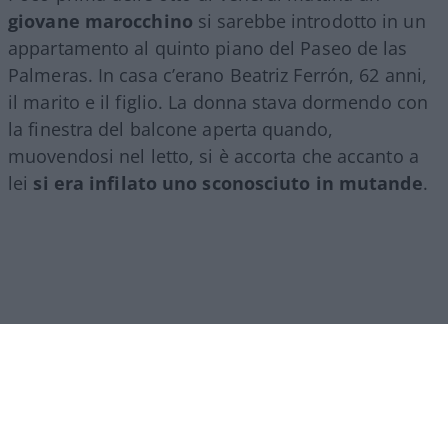
giovane marocchino
si sarebbe introdotto in un
appartamento al quinto piano del Paseo de las
Palmeras. In casa c’erano Beatriz Ferrón, 62 anni,
il marito e il figlio. La donna stava dormendo con
la finestra del balcone aperta quando,
muovendosi nel letto, si è accorta che accanto a
lei
si era infilato uno sconosciuto in mutande
.