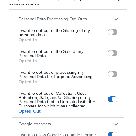
infami nomask in odore di stragisti; stessa
consent section.
manfrina per il tampone, nasale, buccale, rettale,
dove vi pare purché infilato; adesso c’è il vaccino,
Personal Data Processing Opt Outs
è di sinistra il vaccino, prima no, ricordate i grillini
I want to opt-out of the Sharing of my
notutto e dunque novax?
personal data.
Opted In
I want to opt-out of the Sale of my
Personal Data.
Folgorati sulla via di Pregliasco
, it’s a long road
Opted In
to Big Pharma. Conquistati anche i leghisti che
I want to opt-out of processing my
adesso superano a sinistra tutti gli altri, non solo
Personal Data for Targeted Advertising.
Opted In
il siero, anche il passaporto vaccinale, ma che
curiosa schiatta di libertari abbiamo in Italia. Il
I want to opt-out of Collection, Use,
Retention, Sale, and/or Sharing of my
vaccino cosa buona e giusta senz’altro, ma,
Personal Data that Is Unrelated with the
Purposes for which it was collected.
anzitutto, discrimine tra apocalittici e integrati, tra
Opted Out
ortodossi e infami negazionisti, tra potere e
Google consents
sovversione. La siringa come vessillo, spada di
moralità e di osservanza, simbolo di
I want to allow Google to enable storage