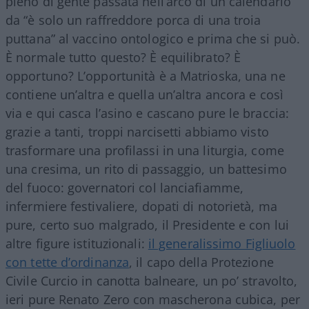
pieno di gente passata nell’arco di un calendario
da “è solo un raffreddore porca di una troia
puttana” al vaccino ontologico e prima che si può.
È normale tutto questo? È equilibrato? È
opportuno? L’opportunità è a Matrioska, una ne
contiene un’altra e quella un’altra ancora e così
via e qui casca l’asino e cascano pure le braccia:
grazie a tanti, troppi narcisetti abbiamo visto
trasformare una profilassi in una liturgia, come
una cresima, un rito di passaggio, un battesimo
del fuoco: governatori col lanciafiamme,
infermiere festivaliere, dopati di notorietà, ma
pure, certo suo malgrado, il Presidente e con lui
altre figure istituzionali:
il generalissimo Figliuolo
con tette d’ordinanza
, il capo della Protezione
Civile Curcio in canotta balneare, un po’ stravolto,
ieri pure Renato Zero con mascherona cubica, per