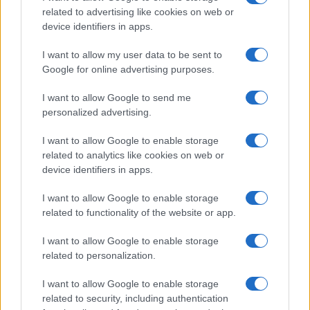
related to advertising like cookies on web or
adeguamento al regime sanitario che rimuove le
device identifiers in apps.
libertà fondamentali e continua. Tredici mesi di
lockdown a singhiozzo e tutto lascia pensare – se
I want to allow my user data to be sent to
ne è parlato proprio su questo sito – che
lo stato
Google for online advertising purposes.
d’assedio continuerà
sine die
, sia perché
I want to allow Google to send me
conviene un po’ a tutti, sia perché nessuno sa
personalized advertising.
bene che altro fare, posto che soldi non ne
I want to allow Google to enable storage
arrivano e pozioni miracolose solo col
related to analytics like cookies on web or
contagocce. E allora torna chiaro il senso della
device identifiers in apps.
sceneggiata di chi sgomita per averlo e poi per
I want to allow Google to enable storage
farcelo sapere: travolgere qualsiasi margine di
related to functionality of the website or app.
discrezionalità,
il vaccino non più frutto di
libera scelta ma dovere kantiano
e quindi
I want to allow Google to enable storage
morale e quinci legale e alla fine obbligatorio. O
related to personalization.
vaccino o morte. Civile, da punire con l’esilio,
I want to allow Google to enable storage
come Dante a Ravenna, giudicato colpevole “per
related to security, including authentication