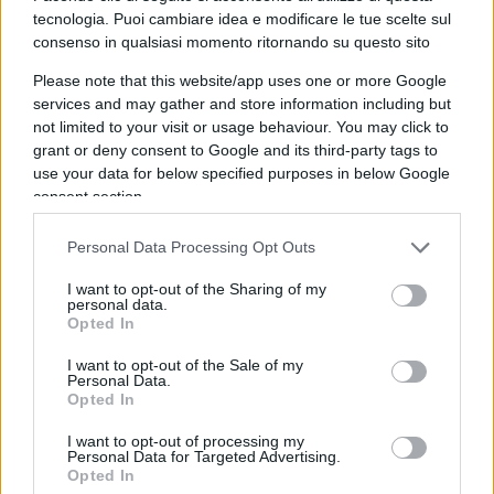
lavoro”. È andata davvero così?
tecnologia. Puoi cambiare idea e modificare le tue scelte sul
consenso in qualsiasi momento ritornando su questo sito
Please note that this website/app uses one or more Google
Beh, insomma. A vedere i primi dati, quelli
services and may gather and store information including but
ufficiali dello sciopero, ad esempio nella scuola, i
not limited to your visit or usage behaviour. You may click to
numeri sono piuttosto impietosi per la capacità
grant or deny consent to Google and its third-party tags to
democratica di raggiungere, diciamo, un quorum
use your data for below specified purposes in below Google
consent section.
di credibilità.
Solo il 2,4% dei dirigenti ha
scioperato
e solo il 6,5% dei docenti ha fatto lo
Personal Data Processing Opt Outs
stesso, in uno dei comparti in cui ci sono più
I want to opt-out of the Sharing of my
dipendenti pubblici in Italia, cioè quello della
personal data.
pubblica istituzione. Non che le cose siano andate
Opted In
meglio nei trasporti, almeno nel settore dei treni
I want to opt-out of the Sale of my
Personal Data.
visti i dati di percorrenza dove tutti i mezzi ad alta
Opted In
velocità sono riusciti ad andare “in porto”. Lo
sciopero nell’alta velocità è stato pari al 5%, negli
I want to opt-out of processing my
Personal Data for Targeted Advertising.
intercity 7%, sui regionali un dato più alto.
Opted In