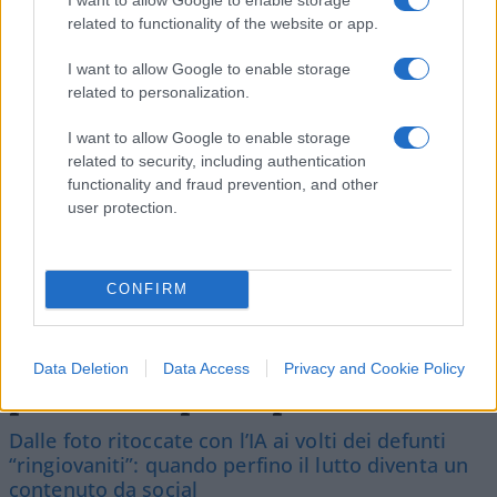
related to functionality of the website or app.
SEDUTE SATIRICHE
I want to allow Google to enable storage
Vignetta del 07/08/2026
related to personalization.
I want to allow Google to enable storage
related to security, including authentication
functionality and fraud prevention, and other
Vai all'archivio delle vignette
user protection.
CONFIRM
Caro Porro, abbiamo davvero
Data Deletion
Data Access
Privacy and Cookie Policy
perso il rispetto per i morti
Dalle foto ritoccate con l’IA ai volti dei defunti
“ringiovaniti”: quando perfino il lutto diventa un
contenuto da social