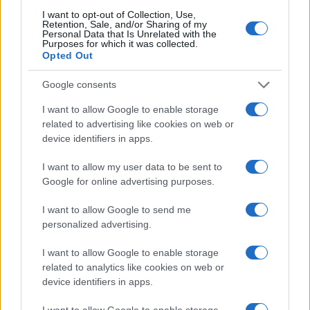
I want to opt-out of Collection, Use,
Retention, Sale, and/or Sharing of my
Personal Data that Is Unrelated with the
Purposes for which it was collected.
Prima di usare lo strumento dello sciopero,
Opted Out
insomma, bisognerebbe considerare, come diceva
Giuseppe Di Vittorio, che si tratta di
uno
Google consents
strumento delicato
e bisogna cercare di non
I want to allow Google to enable storage
abusarne, nell’interesse dei lavoratori.
related to advertising like cookies on web or
device identifiers in apps.
Nicola Porro, dalla puntata di
Stasera Italia
del 17
I want to allow my user data to be sent to
novembre 2023
Google for online advertising purposes.
I want to allow Google to send me
#CGIL
#SCIOPERO
personalized advertising.
I want to allow Google to enable storage
32
related to analytics like cookies on web or
device identifiers in apps.
Leggi i commenti
I want to allow Google to enable storage