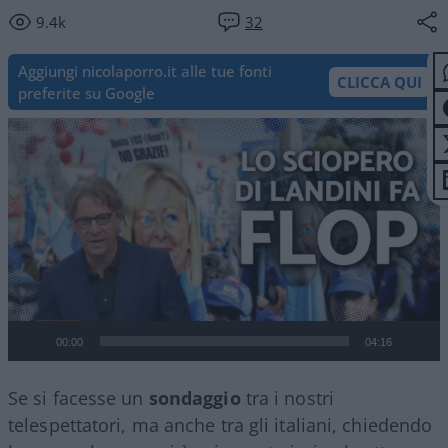
9.4k
32
Aggiungi nicolaporro.it alle tue fonti
CLICCA QUI
preferite su Google
Video
Player
00:00
04:16
Se si facesse un
sondaggio
tra i nostri
telespettatori, ma anche tra gli italiani, chiedendo