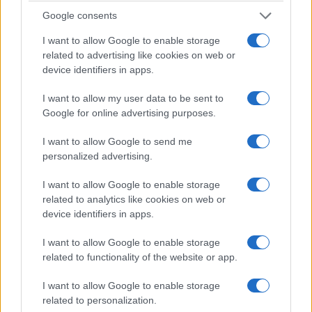
causato l’ilarità e la simpatia della cittadinanza
Google consents
come esempio di spirito d’intraprendenza, di sana
I want to allow Google to enable storage
voglia di fare rimboccandosi le maniche e
related to advertising like cookies on web or
guadagnando in autonomia. Un esempio, in altre
device identifiers in apps.
parole, di libertà.
I want to allow my user data to be sent to
Google for online advertising purposes.
I want to allow Google to send me
personalized advertising.
I want to allow Google to enable storage
related to analytics like cookies on web or
device identifiers in apps.
I want to allow Google to enable storage
related to functionality of the website or app.
I want to allow Google to enable storage
related to personalization.