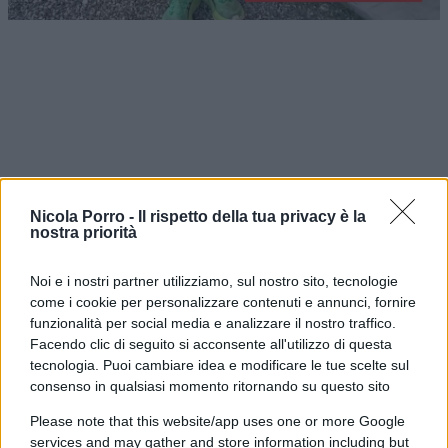
Nicola Porro -
Il rispetto della tua privacy è la
nostra priorità
Noi e i nostri partner utilizziamo, sul nostro sito, tecnologie
come i cookie per personalizzare contenuti e annunci, fornire
funzionalità per social media e analizzare il nostro traffico.
A Pradamano, piccola città alle porte di Udine, tre
Facendo clic di seguito si acconsente all'utilizzo di questa
tecnologia. Puoi cambiare idea e modificare le tue scelte sul
amici di 13 e 14 anni (ancora senza smartphone,
consenso in qualsiasi momento ritornando su questo sito
complimenti sinceri ai genitori) hanno fatto
Please note that this website/app uses one or more Google
qualcosa di semplice ma, visti i tempi,
services and may gather and store information including but