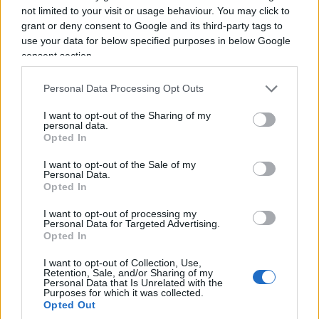
rivoluzionario. Invece di passare le vacanze
not limited to your visit or usage behaviour. You may click to
scrollando su Instagram hanno
costruito un
grant or deny consent to Google and its third-party tags to
banchetto nel cortile di casa
vicino alla piazza
use your data for below specified purposes in below Google
consent section.
del paese e hanno messo in vendita
limonata
fresca,
caffè, acqua e pasticcini. Lo scopo?
Personal Data Processing Opt Outs
Mettere da parte qualche soldo e comprarsi un
I want to opt-out of the Sharing of my
vecchio
Piaggio Ciao
, il motorino che ha fatto
personal data.
sognare generazioni intere e che è praticamente
Opted In
sconosciuto alla maggior parte dei loro coetanei.
I want to opt-out of the Sale of my
Personal Data.
Opted In
I ragazzi si svegliavano anche alle cinque del
I want to opt-out of processing my
mattino per preparare tutto e per guadagnare
Personal Data for Targeted Advertising.
qualche soldino anziché mettere il broncio ai
Opted In
genitori nel tentativo di farsi dare da loro
I want to opt-out of Collection, Use,
Retention, Sale, and/or Sharing of my
l’ammontare per l’acquisto del Ciao. E stava anche
Personal Data that Is Unrelated with the
Purposes for which it was collected.
funzionando:
in pochi giorni avevano raccolto
Opted Out
circa cento euro
. L’iniziativa aveva chiaramente