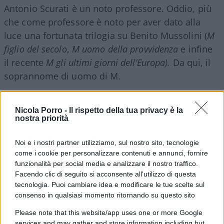
Antonio Scurati è un noto professore. Oddio, più
che come professore è noto per aver dato alla
luce una fortunata trilogia su Benito Mussolini (
M
figlio del secolo
,
M uomo della provvidenza
e infine
il recente
M gli ultimi giorni dell’Europa).
Da qui, il
soprannome di uomo di M.
Sulla pelle di Mussolini, Scurati ha fatto un
Nicola Porro -
Il rispetto della tua privacy è la
mucchio di soldi
– beato lui – e non so se per
nostra priorità
vezzo, convenienza o suggestione oggi vede
Noi e i nostri partner utilizziamo, sul nostro sito, tecnologie
fascisti e piccoli duce ovunque getti lo sguardo.
come i cookie per personalizzare contenuti e annunci, fornire
Ieri, ha addirittura detto a un giornale francese
funzionalità per social media e analizzare il nostro traffico.
che Giorgia Meloni e Fratelli d’Italia sono appunto
Facendo clic di seguito si acconsente all'utilizzo di questa
gli eredi di Mussolini e, in quanto tali, pericolosi
tecnologia. Puoi cambiare idea e modificare le tue scelte sul
consenso in qualsiasi momento ritornando su questo sito
per l’Italia, l’Europa e – penso io – per l’umanità
intera…
Please note that this website/app uses one or more Google
services and may gather and store information including but