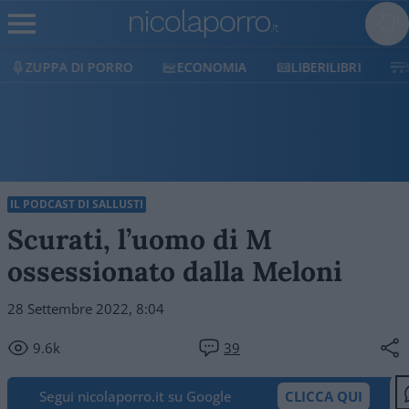
DI PORRO
ECONOMIA
LIBERILIBRI
SHOP
IL PODCAST DI SALLUSTI
Scurati, l’uomo di M
ossessionato dalla Meloni
28 Settembre 2022, 8:04
9.6k
39
Segui nicolaporro.it su Google
CLICCA QUI