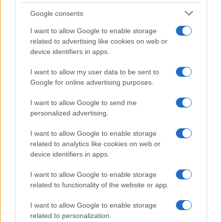
Google consents
I want to allow Google to enable storage
related to advertising like cookies on web or
device identifiers in apps.
“I lavori sulle ferrovie a
I want to allow my user data to be sent to
Google for online advertising purposes.
Firenze? Così abbiamo
I want to allow Google to send me
spiegato che erano necessari”
personalized advertising.
Giuseppe Inchingolo, Chief Corporate Affairs,
I want to allow Google to enable storage
Communication & Sustainability Officer del
related to analytics like cookies on web or
Gruppo Ferrovie dello Stato Italiane, a
device identifiers in apps.
Nicolaporro.it: "La comunicazione digitale ha
disintermediato il flusso informativo"
I want to allow Google to enable storage
related to functionality of the website or app.
di
Marco Leardi
22.4k
7 Agosto 2026, 20:00
I want to allow Google to enable storage
related to personalization.