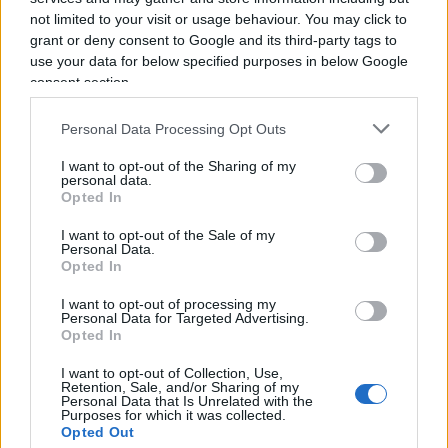
not limited to your visit or usage behaviour. You may click to
grant or deny consent to Google and its third-party tags to
use your data for below specified purposes in below Google
Continua ascoltando il podcast di Alessandro
consent section.
Sallusti del 28 settembre 2022
Personal Data Processing Opt Outs
#ALESSANDRO SALLUSTI
#SCURATI
I want to opt-out of the Sharing of my
personal data.
Opted In
39
I want to opt-out of the Sale of my
Leggi i commenti
Personal Data.
Opted In
I want to opt-out of processing my
SEDUTE SATIRICHE
Personal Data for Targeted Advertising.
Opted In
Vignetta del 07/08/2026
I want to opt-out of Collection, Use,
Retention, Sale, and/or Sharing of my
Personal Data that Is Unrelated with the
Purposes for which it was collected.
Opted Out
Vai all'archivio delle vignette