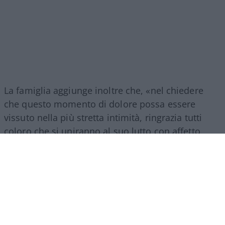
La famiglia aggiunge inoltre che, «nel chiedere
che questo momento di dolore possa essere
vissuto nella più stretta intimità, ringrazia tutti
coloro che si uniranno al suo lutto con affetto,
discrezione e rispetto. Per permettere, a chi lo ha
amato, di ricordarlo e di salutarlo, verrà
organizzata una cerimonia commemorativa nel
mese di settembre».
Considerato uno dei più importanti e amati