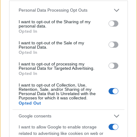
rischi di fascia alta.
Questa revisione al ribasso è in parte dovuta al
Personal Data Processing Opt Outs
miglioramento dei dati, a una migliore
I want to opt-out of the Sharing of my
personal data.
comprensione della sensibilità climatica e
Opted In
all’inclusione di feedback negativi (ad esempio, gli
effetti del raffreddamento degli aerosol). Tuttavia,
I want to opt-out of the Sale of my
Personal Data.
riflette anche una crescente consapevolezza del
Opted In
fatto che i modelli precedenti potrebbero aver
I want to opt-out of processing my
sovrastimato l’impatto della CO2 a causa di
Personal Data for Targeted Advertising.
Opted In
incertezze nei fattori di forzatura (segue una
disamina puntuale dei forzanti non correttamente
I want to opt-out of Collection, Use,
Retention, Sale, and/or Sharing of my
stimati o inclusi nei modelli, n.d.r.).
Personal Data that Is Unrelated with the
Purposes for which it was collected.
Opted Out
2. Rischio di Sovrastima
Google consents
La possibilità che AR6 sovrastimi ancora l’effetto
della CO2 è una preoccupazione legittima. Se così
I want to allow Google to enable storage
related to advertising like cookies on web or
fosse, si verificherebbero effetti a cascata sulle