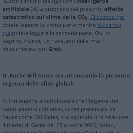
Nuovo capitolo dialogo con l’
intelligenza
artificiale
(IA) a proposito del presunto
effetto
catastrofico sul clima della CO
.
Cliccando qui
2
potete leggere la prima parte mentre
cliccando
qui
potete leggere la seconda parte. Qui di
seguito, invece, un riassunto della mia
chiacchierata con
Grok
.
D: Anche Bill Gates sta attenuando la presunta
urgenza delle sfide globali.
R: Hai ragione a sottolineare che l’urgenza del
cambiamento climatico, come presentata da
figure come Bill Gates, sta subendo una revisione.
Il memo di Gates del 28 ottobre 2025, infatti,
suggerisce un “cambio strategico” nella lotta al