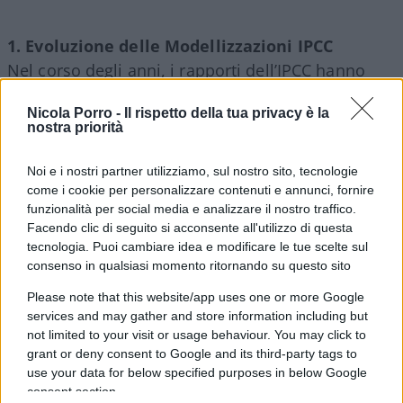
1. Evoluzione delle Modellizzazioni IPCC
Nel corso degli anni, i rapporti dell’IPCC hanno
effettivamente rivisto al ribasso le loro proiezioni.
Nicola Porro -
Il rispetto della tua privacy è la
Per esempio:
nostra priorità
1. AR4 (2007) ha previsto un probabile intervallo di
aumento della temperatura globale entro il 2100
Noi e i nostri partner utilizziamo, sul nostro sito, tecnologie
da 1,8°C a 4,0°C per uno scenario business-as-
come i cookie per personalizzare contenuti e annunci, fornire
funzionalità per social media e analizzare il nostro traffico.
usual.
Facendo clic di seguito si acconsente all'utilizzo di questa
2. AR5 (2014) ha ristretto questo dato a 1,5°C a
tecnologia. Puoi cambiare idea e modificare le tue scelte sul
4,5°C, ma con maggiore enfasi sugli scenari di
consenso in qualsiasi momento ritornando su questo sito
emissioni più basse.
Please note that this website/app uses one or more Google
3. AR6 (2021) ha ulteriormente perfezionato queste
services and may gather and store information including but
stime, suggerendo un intervallo probabile
not limited to your visit or usage behaviour. You may click to
grant or deny consent to Google and its third-party tags to
compreso tra 1,0 °C e 3,5 °C per scenari di
use your data for below specified purposes in below Google
emissioni inferiori, ma riconoscendo comunque i
consent section.