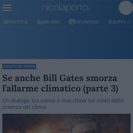
MILANO
ATLANTICO
ZUPPA DI PORRO
E
POLITICHE GREEN
Se anche Bill Gates smorza
l’allarme climatico (parte 3)
Un dialogo tra uomo e macchina sui limiti della
scienza del clima