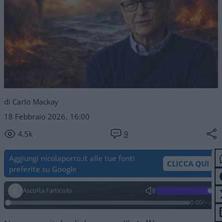
di Carlo Mackay
18 Febbraio 2026, 16:00
4.5k
9
Aggiungi nicolaporro.it alle tue fonti
CLICCA QUI
preferite su Google
Ascolta l'articolo
0:00
/
--:--