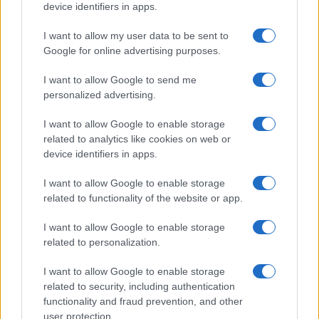
device identifiers in apps.
politiche di transizione energetica:
1. Costi vs. Benefici: Sovrastimare l’impatto della
I want to allow my user data to be sent to
Google for online advertising purposes.
CO₂ potrebbe portare a politiche eccessivamente
aggressive e costose (ad esempio, il prezzo di 75
I want to allow Google to send me
trilioni di dollari menzionato da Janet Yellen) che
personalized advertising.
producono riduzioni minime della temperatura
I want to allow Google to enable storage
(fino a 0,1-0,2°C entro il 2100, come abbiamo
related to analytics like cookies on web or
discusso).
device identifiers in apps.
2. Transizione Energetica: le politiche che
I want to allow Google to enable storage
favoriscono le energie rinnovabili intermittenti
related to functionality of the website or app.
rispetto a opzioni più affidabili e prive di
emissioni di carbonio come l’energia nucleare
I want to allow Google to enable storage
related to personalization.
potrebbero essere meno giustificate se l’urgenza è
sopravvalutata.
I want to allow Google to enable storage
3. Impatto economico e sociale: l’onere finanziario
related to security, including authentication
functionality and fraud prevention, and other
per gli individui e le nazioni potrebbe essere
user protection.