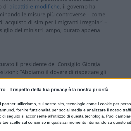
o di
dibattiti e modifiche
, il governo ha
iminando le misure più controverse – come
 di acquisto di sim per i migranti irregolari –
iglio dei ministri lampo, durato appena
urato il presidente del Consiglio Giorgia
sizioni: “Abbiamo il dovere di rispettare gli
i giorno garantisce la nostra sicurezza”. Il
coli, introduce
misure
che vanno dalla
rro -
Il rispetto della tua privacy è la nostra priorità
er le truffe agli anziani, dagli sgomberi
izzazione per gli 007 sotto copertura a
ri partner utilizziamo, sul nostro sito, tecnologie come i cookie per pers
annunci, fornire funzionalità per social media e analizzare il nostro traff
di vendita delle sim card agli immigrati
 di seguito si acconsente all'utilizzo di questa tecnologia. Puoi cambiar
titolo di soggiorno, passaporto o documento di
e tue scelte sul consenso in qualsiasi momento ritornando su questo si
enta giorni
per chi vende le schede