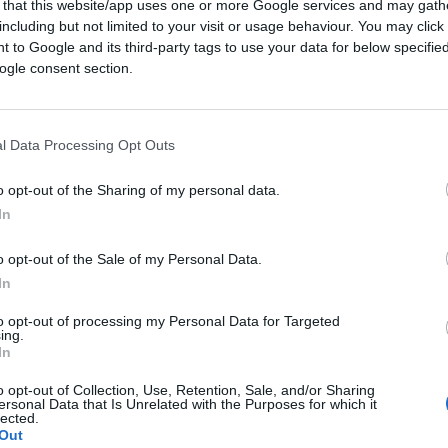
 that this website/app uses one or more Google services and may gath
ratore
. Previste anche nuove restrizioni
including but not limited to your visit or usage behaviour. You may click 
per coprire le spese legali di agenti e
 to Google and its third-party tags to use your data for below specifi
r fatti di servizio, fino a 10 mila euro per
ogle consent section.
l Data Processing Opt Outs
o opt-out of the Sharing of my personal data.
eato finalizzata al contrasto del fenomeno
In
prevista la procedibilità d’ufficio
se il fatto
pace per età o per infermità, o su immobili
o opt-out of the Sale of my Personal Data.
so di occupazione di abitazioni, la pena
In
si prevede una procedura volta ad accelerare
to opt-out of processing my Personal Data for Targeted
ora lo stesso risulti unica abitazione del
ing.
In
messi in ambito urbano. Viene prevista una
o opt-out of Collection, Use, Retention, Sale, and/or Sharing
ersonal Data that Is Unrelated with the Purposes for which it
non colposi contro la vita e l’incolumità
lected.
Out
personale e contro il patrimonio, o che