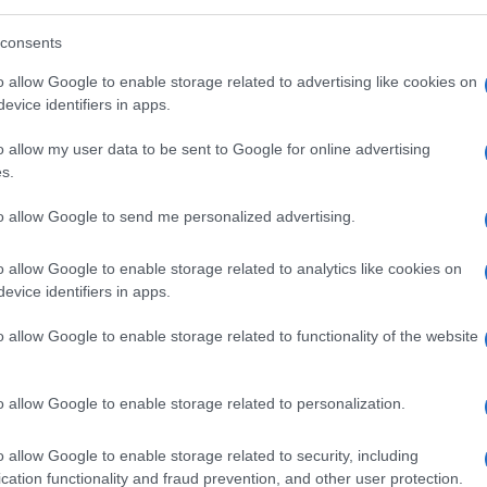
ra commessi all’interno o nelle immediate
consents
e metropolitane o all’interno dei convogli
 anche la pena per il reato di
o allow Google to enable storage related to advertising like cookies on
evice identifiers in apps.
estazioni pubbliche
. Si estende il
ultino denunciati o condannati, anche con
o allow my user data to be sent to Google for online advertising
ue anni precedenti, per delitti contro la
s.
elle aree interne e nelle pertinenze di
to allow Google to send me personalized advertising.
arittime e di trasporto pubblico locale,
o allow Google to enable storage related to analytics like cookies on
rita al reato di lesioni personali gravi o
evice identifiers in apps.
rvizio di ordine pubblico, commesso in
o allow Google to enable storage related to functionality of the website
ico o aperto al pubblico. Si eleva a delitto
le, con la pena della reclusione fino a un
di fatto commesso da più persone, la
o allow Google to enable storage related to personalization.
o allow Google to enable storage related to security, including
a e di repressione delle
truffe agli anziani
,
cation functionality and fraud prevention, and other user protection.