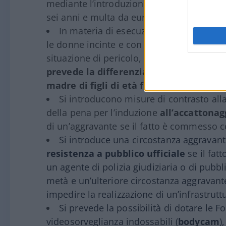
mediante l’introduzione di una specifica i
sei anni e multa da euro 700 a euro 3.000
In materia di esecuzione della pena, si 
le donne incinte e con prole e se ne preclu
situazione di pericolo, di eccezionale rile
prevede la differenziazione nelle modal
madre di figli di età fino a 1 anno e del
Si introducono misure di contrasto all
della pena per l’induzione
all’accattonag
di un’aggravante se il fatto è commesso c
Si introduce una circostanza aggravante
resistenza a pubblico ufficiale
se il fat
un agente di polizia giudiziaria o di pubb
metà e un’ulteriore circostanza aggravante
impedire la realizzazione di un’infrastrutt
Si prevede la possibilità di dotare le For
videosorveglianza indossabili (
bodycam
)