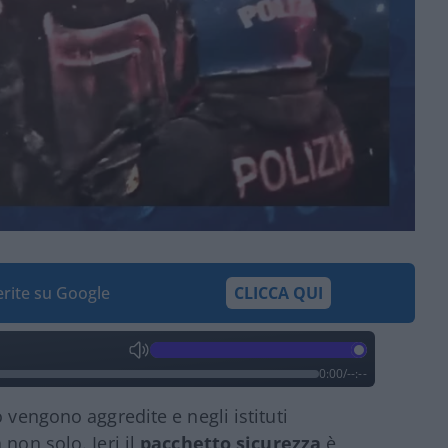
ferite su Google
CLICCA QUI
0:00
/
--:--
 vengono aggredite e negli istituti
non solo. Ieri il
pacchetto sicurezza
è