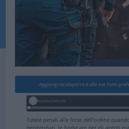
Aggiungi nicolaporro.it alle tue fonti pre
Ascolta l'articolo
Tutele penali alle forze dell’ordine quando
penitenziari, le bodycam per gli agenti ma 