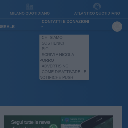
MILANO QUOTIDIANO
ATLANTICO QUOTIDIANO
CONTATTI E DONAZIONI
IBERALE
CHI SIAMO
SOSTIENICI
BIO
SCRIVI A NICOLA
PORRO
ADVERTISING
COME DISATTIVARE LE
NOTIFICHE PUSH