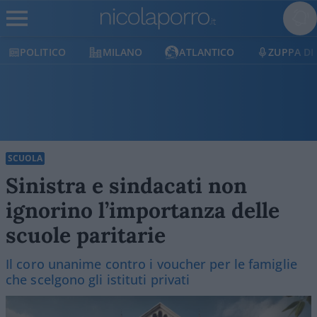
POLITICO
MILANO
ATLANTICO
ZUPPA DI
SCUOLA
Sinistra e sindacati non
ignorino l’importanza delle
scuole paritarie
Il coro unanime contro i voucher per le famiglie
che scelgono gli istituti privati