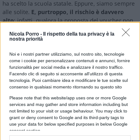
ha scelto la scuola statale. Eppure, siamo sempre
alle solite.
E, purtroppo, il rischio è davvero
alto
: infatti, qualora la proposta del voucher non
dovesse tradursi in realtà, dovremmo dire alle
Nicola Porro -
Il rispetto della tua privacy è la
poche scuole paritarie sopravvissute di portare le
nostra priorità
rette a 7mila euro, allineandosi al costo medio
studente, così come individuato, ogni anno, con
Noi e i nostri partner utilizziamo, sul nostro sito, tecnologie
come i cookie per personalizzare contenuti e annunci, fornire
circolare apposita del Ministero dell’Istruzione e
funzionalità per social media e analizzare il nostro traffico.
del Merito, e diventando così scuole per ricchi,
Facendo clic di seguito si acconsente all'utilizzo di questa
cosa che le scuole paritarie non desiderano
tecnologia. Puoi cambiare idea e modificare le tue scelte sul
affatto.
consenso in qualsiasi momento ritornando su questo sito
Please note that this website/app uses one or more Google
services and may gather and store information including but
Le Congregazioni, come è facile comprendere,
not limited to your visit or usage behaviour. You may click to
non riescono più ad indebitarsi per coprire la
grant or deny consent to Google and its third-party tags to
differenza fra i costi di gestione e la retta pagata
use your data for below specified purposes in below Google
dalle famiglie.
I numeri definiscono
consent section.
perfettamente la questione:
347mila alunni