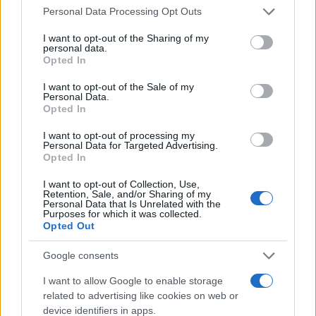
Personal Data Processing Opt Outs
dalla scuola primaria al liceo, 422.357 alunni
all’infanzia. Senza il voucher, l’epilogo sarebbe
I want to opt-out of the Sharing of my
personal data.
perdere quei 347mila allievi e chiudere (con costi
Opted In
ben maggiori per lo Stato) o chiedere loro rette da
I want to opt-out of the Sale of my
7.000 euro e diventare, così, scuole elitarie. Ecco
Personal Data.
Opted In
perchè sostengo la proposta di introduzione del
voucher per i genitori che scelgono la scuola
I want to opt-out of processing my
Personal Data for Targeted Advertising.
paritaria per i loro figli, così come ogni altra
Opted In
proposta che le forze politiche tutte, di destra o di
I want to opt-out of Collection, Use,
sinistra, responsabilmente sapranno individuare a
Retention, Sale, and/or Sharing of my
Personal Data that Is Unrelated with the
sostegno della libertà di scelta educativa della
Purposes for which it was collected.
Opted Out
famiglia.
Google consents
I want to allow Google to enable storage
Da una parte
il pericolo del monopolio
related to advertising like cookies on web or
educativo incombe drammaticamente sul
device identifiers in apps.