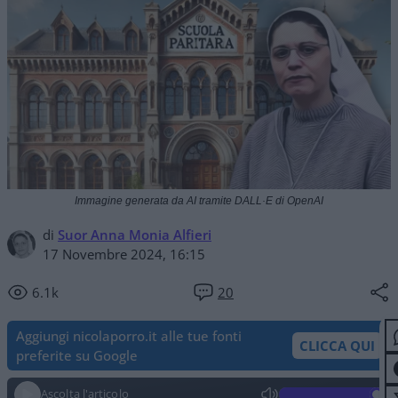
Immagine generata da AI tramite DALL·E di OpenAI
di
Suor Anna Monia Alfieri
17 Novembre 2024, 16:15
6.1k
20
Aggiungi nicolaporro.it alle tue fonti
CLICCA QUI
preferite su Google
Ascolta l'articolo