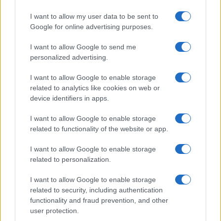
nostro Paese
, dall’altra i fatti di cronaca che
I want to allow my user data to be sent to
vedono i giovani protagonisti di atti di violenza ci
Google for online advertising purposes.
fanno capire che urge intervenire radicalmente
I want to allow Google to send me
nella formazione e nell’educazione dei giovani. E il
personalized advertising.
voucher proposto non ne è che il primo passo.
Chiedo a tutte le forze politiche uno scatto di
I want to allow Google to enable storage
responsabilità
, agendo non sulla base
related to analytics like cookies on web or
device identifiers in apps.
dell’ideologia ma della conoscenza. Solo così si
onorano quei cittadini che, giorno dopo giorno,
I want to allow Google to enable storage
lavorano, si impegnano, pagano le tasse,
related to functionality of the website or app.
assolvono ai propri doveri e attendono che i
I want to allow Google to enable storage
propri diritti, tutti, siano garantiti, mantenuti,
related to personalization.
rispettati.
I want to allow Google to enable storage
related to security, including authentication
Suor Anna Monia Alfieri, 16 novembre 2024
functionality and fraud prevention, and other
user protection.