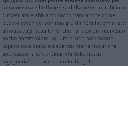
la sicurezza e l’efficienza della rete
, lo abbiamo
dimostrato e abbiamo raccontato anche come
questo avveniva, con una gru da 16mila tonnellate
arrivata dagli Stati Uniti, che ha fatto un intervento
anche spettacolare. Gli utenti non solo hanno
saputo cosa stava accadendo ma hanno anche
apprezzato la straordinarietà della nostra
ingegneria”, ha raccontato Inchingolo.
Il racconto del Gruppo Fs, ha aggiunto l’esperto, si
estende poi a tutte le attività svolte nel mondo.
“Siamo molto presenti all’estero, lo facciamo con
il trasporto treni ma soprattutto con l’ingegneria:
la metropolitana di Riad è stata fatta con la
direzione dei lavori da parte di
FS Engeneering
.
Siamo riconosciuti come un’eccellenza non solo