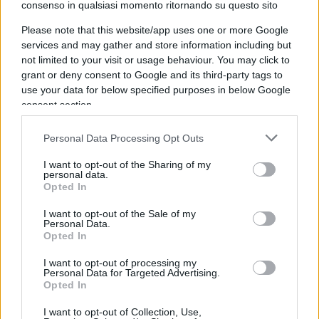
consenso in qualsiasi momento ritornando su questo sito
di Emma Bonino al 2,1 per cento. In crescita,
ancora una volta, è la percentuale di astenuti: 43,3
Please note that this website/app uses one or more Google
services and may gather and store information including but
per cento.
not limited to your visit or usage behaviour. You may click to
grant or deny consent to Google and its third-party tags to
Tracollo sinistra nei sondaggi
use your data for below specified purposes in below Google
consent section.
Personal Data Processing Opt Outs
Volgendo lo sguardo alle coalizioni, al primo
posto incontrastato è ovviamente il centrodestra
I want to opt-out of the Sharing of my
personal data.
al 47,2 per cento. Nell’ipotesi in cui grillini e
Opted In
piddini dovessero allearsi per contrastare le
I want to opt-out of the Sale of my
‘destre’, il consenso degli elettori si fermerebbe al
Personal Data.
Opted In
35,9 per cento. Insomma, si tratta di quasi 12
punti in meno rispetto alle forze che oggi siedono
I want to opt-out of processing my
Personal Data for Targeted Advertising.
a Palazzo Chigi. L’ennesimo fallimento del mondo
Opted In
progressista, che ora vede sempre più col
I want to opt-out of Collection, Use,
binocolo il blocco conservatore e liberale.