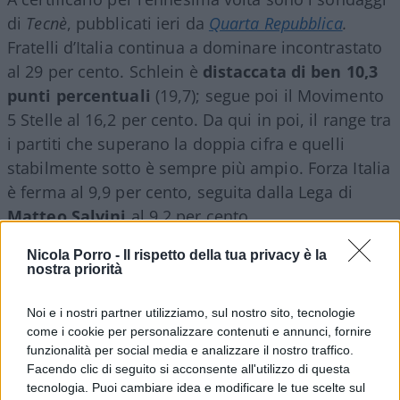
di
Tecnè
, pubblicati ieri da
Quarta Repubblica
.
Fratelli d’Italia continua a dominare incontrastato
al 29 per cento. Schlein è
distaccata di ben 10,3
punti percentuali
(19,7); segue poi il Movimento
5 Stelle al 16,2 per cento. Da qui in poi, il range tra
i partiti che superano la doppia cifra e quelli
stabilmente sotto è sempre più ampio. Forza Italia
è ferma al 9,9 per cento, seguita dalla Lega di
Matteo Salvini
al 9,2 per cento.
Nicola Porro -
Il rispetto della tua privacy è la
Nell’ala dell’ex Terzo Polo, invece, è Azione a
nostra priorità
rimanere stabile al 3,6 per cento, mentre
Matteo
Noi e i nostri partner utilizziamo, sul nostro sito, tecnologie
Renzi
non raggiungerebbe neanche la soglia di
come i cookie per personalizzare contenuti e annunci, fornire
sbarramento (2,4 per cento), che si posiziona
funzionalità per social media e analizzare il nostro traffico.
appena dietro a Verdi-Sinistra Italiana, stabile al
Facendo clic di seguito si acconsente all'utilizzo di questa
3,4 per cento. Infine, chiude la cerchia Più Europa
tecnologia. Puoi cambiare idea e modificare le tue scelte sul