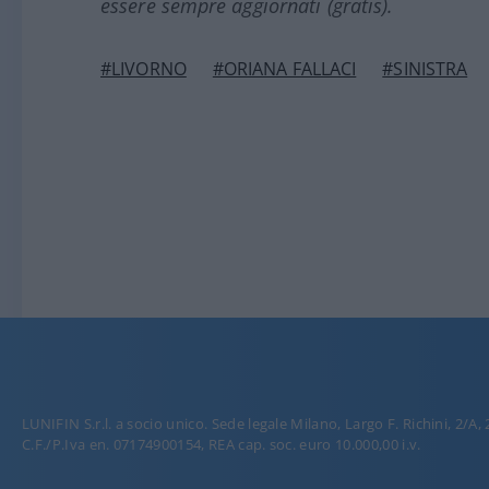
essere sempre aggiornati (gratis).
#LIVORNO
#ORIANA FALLACI
#SINISTRA
LUNIFIN S.r.l. a socio unico. Sede legale Milano, Largo F. Richini, 2/A,
C.F./P.Iva en. 07174900154, REA cap. soc. euro 10.000,00 i.v.