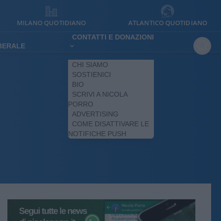
MILANO QUOTIDIANO
ATLANTICO QUOTIDIANO
CONTATTI E DONAZIONI
IBERALE
CHI SIAMO
SOSTIENICI
BIO
SCRIVI A NICOLA
PORRO
ADVERTISING
COME DISATTIVARE LE
NOTIFICHE PUSH