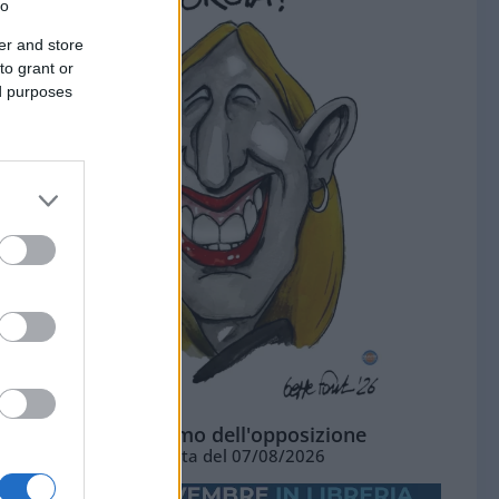
to
er and store
to grant or
ed purposes
L'ottimismo dell'opposizione
Vignetta del 07/08/2026