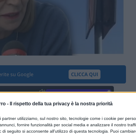
ferite su Google
CLICCA QUI
0:00
/
--:--
rro -
Il rispetto della tua privacy è la nostra priorità
sono state usate per atteggiamenti
ri partner utilizziamo, sul nostro sito, tecnologie come i cookie per pers
Sono queste le principali ragioni che hanno
annunci, fornire funzionalità per social media e analizzare il nostro traff
unale di
Livorno
a bocciare la proposta
 di seguito si acconsente all'utilizzo di questa tecnologia. Puoi cambiar