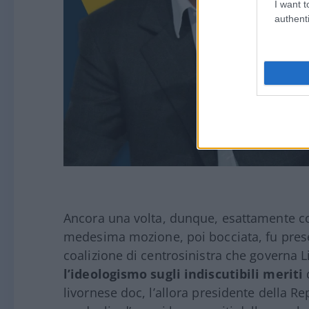
I want t
authenti
Ancora una volta, dunque, esattamente c
medesima mozione, poi bocciata, fu present
coalizione di centrosinistra che governa L
l’ideologismo sugli indiscutibili meriti
d
livornese doc, l’allora presidente della R