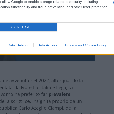
o allow Google to enable storage related to security, including
cation functionality and fraud prevention, and other user protection.
CONFIRM
Data Deletion
Data Access
Privacy and Cookie Policy
ome avvenuto nel 2022, allorquando la
ata da Fratelli d’Italia e Lega, la
ivorno ha preferito far
prevalere
ella scrittrice, insignita proprio da un
epubblica Carlo Azeglio Ciampi, della