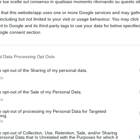
caro, rispettivamente di Forza Italia e
e tue scelte sul consenso in qualsiasi momento ritornando su questo si
nella città labronica a
Oriana Fallaci
, i cui
 that this website/app uses one or more Google services and may gath
including but not limited to your visit or usage behaviour. You may click 
 to Google and its third-party tags to use your data for below specifi
ogle consent section.
vi, la Fallaci parlò, tra l’altro, anche nel suo
08, “Un cappello pieno di ciliege”, in cui la
l Data Processing Opt Outs
io di uno dei suoi antenati proprio dal porto
del “nuovo continente”. Una relazione
o opt-out of the Sharing of my personal data.
te dell’amministrazione livornese per poter
In
conoscimento alla giornalista toscana, le cui
o opt-out of the Sale of my Personal Data.
addotte dalla maggioranza di centrosinistra
In
ri di tolleranza e integrazione incarnati
to opt-out of processing my Personal Data for Targeted
ing.
In
o opt-out of Collection, Use, Retention, Sale, and/or Sharing
ersonal Data that Is Unrelated with the Purposes for which it