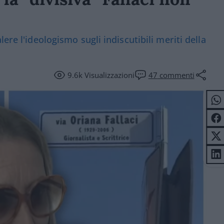
ere l'ideologismo sugli indiscutibili meriti della
9.6k
Visualizzazioni
47
commenti