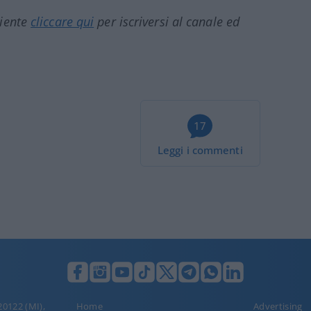
ciente
cliccare qui
per iscriversi al canale ed
17
Leggi i commenti
 20122 (MI),
Home
Advertising