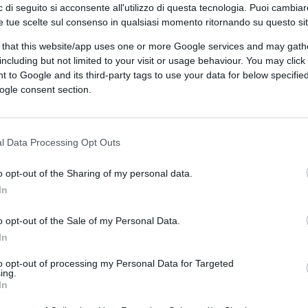
 di seguito si acconsente all'utilizzo di questa tecnologia. Puoi cambiar
ragmatica, quasi amministrativa:
e tue scelte sul consenso in qualsiasi momento ritornando su questo si
 il sistema, rendere più efficienti le
 that this website/app uses one or more Google services and may gath
 fondo per coglierne la portata reale. Qui
including but not limited to your visit or usage behaviour. You may click 
rocedimento: si sta introducendo un
 to Google and its third-party tags to use your data for below specifi
gia difensiva.
Si paga l’avvocato non per
ogle consent section.
o,
ma per averlo condotto verso una
l Data Processing Opt Outs
nel nostro ordinamento, non è un
o opt-out of the Sharing of my personal data.
cilitatore di politiche pubbliche. È il
In
 — e soprattutto — quando questi diritti sono
ella pratica
significa, invece, introdurre un
o opt-out of the Sale of my Personal Data.
In
e fiduciaria: più il migrante rinuncia a
to opt-out of processing my Personal Data for Targeted
ing.
In