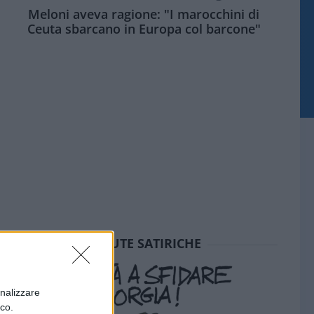
Meloni aveva ragione: "I marocchini di
Ceuta sbarcano in Europa col barcone"
SEDUTE SATIRICHE
onalizzare
ico.