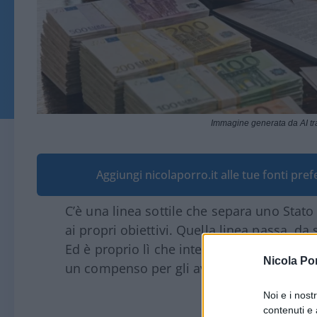
Immagine generata da AI t
Aggiungi nicolaporro.it alle tue fonti pre
C’è una linea sottile che separa uno Stato
ai propri obiettivi. Quella linea passa, d
Ed è proprio lì che interviene la norma c
Nicola Po
un compenso per gli avvocati nei casi in cui
Noi e i nost
contenuti e 