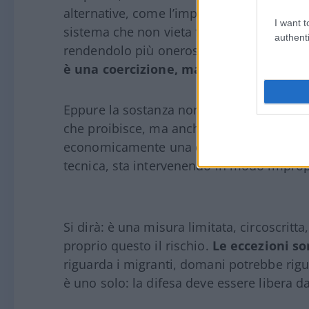
alternative, come l’impugnazione dei provv
I want t
sistema che non vieta formalmente di eser
authenti
rendendolo più oneroso o meno convenien
è una coercizione, ma una pressione.
Eppure la sostanza non cambia. Perché uno
che proibisce, ma anche da come tratta le 
economicamente una determinata decisione, 
tecnica, sta intervenendo in modo impropr
Si dirà: è una misura limitata, circoscritt
proprio questo il rischio.
Le eccezioni so
riguarda i migranti, domani potrebbe riguar
è uno solo: la difesa deve essere libera da 