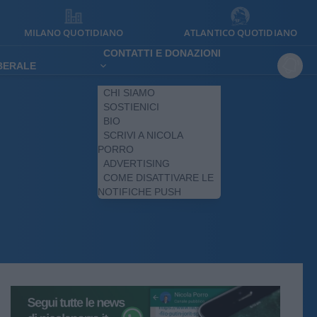
MILANO QUOTIDIANO
ATLANTICO QUOTIDIANO
CONTATTI E DONAZIONI
IBERALE
CHI SIAMO
SOSTIENICI
BIO
SCRIVI A NICOLA
PORRO
ADVERTISING
COME DISATTIVARE LE
NOTIFICHE PUSH