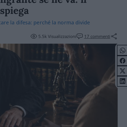
 spiega
tare la difesa: perché la norma divide
5.5k
Visualizzazioni
17
commenti