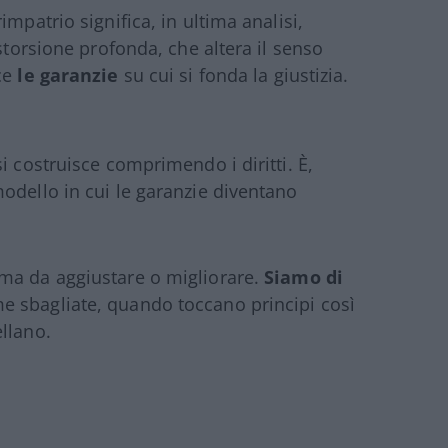
mpatrio significa, in ultima analisi,
istorsione profonda, che altera il senso
sce
le garanzie
su cui si fonda la giustizia.
i costruisce comprimendo i diritti. È,
odello in cui le garanzie diventano
ma da aggiustare o migliorare.
Siamo di
e sbagliate, quando toccano principi così
llano.