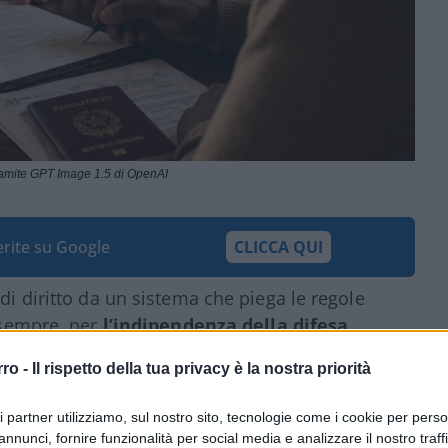
ramite GPT Image 1.5 di OpenAI
ferite su Google
CLICCA QUI
 di diritto da un sistema che piega le regole
a sempre, per
l’indipendenza della difesa
.
ontenuta nel decreto sicurezza, che prevede
rro -
Il rispetto della tua privacy è la nostra priorità
 il migrante assistito accetti il rimpatrio.
ri partner utilizziamo, sul nostro sito, tecnologie come i cookie per pers
annunci, fornire funzionalità per social media e analizzare il nostro traff