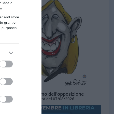
e idea e
to
er and store
to grant or
ed purposes
L'ottimismo dell'opposizione
Vignetta del 07/08/2026