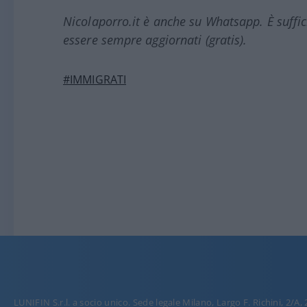
Nicolaporro.it è anche su Whatsapp. È suffi
essere sempre aggiornati (gratis).
#IMMIGRATI
LUNIFIN S.r.l. a socio unico. Sede legale Milano, Largo F. Richini, 2/A,