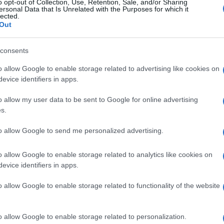
o opt-out of Collection, Use, Retention, Sale, and/or Sharing
o comportamenti scorretti per capire il
ersonal Data that Is Unrelated with the Purposes for which it
lected.
sé. Anche solo suggerire una strada
Out
incentivo economico in gioco,
altera
ale in qualcosa di potenzialmente orientato.
consents
celta non è più pienamente libera.
o allow Google to enable storage related to advertising like cookies on
evice identifiers in apps.
o allow my user data to be sent to Google for online advertising
s.
ci vuole a governare questo Paese
di
to allow Google to send me personalized advertising.
mpatri? Per un liberale non è accettabile
di
o allow Google to enable storage related to analytics like cookies on
evice identifiers in apps.
o allow Google to enable storage related to functionality of the website
 di squilibrio: mentre si premia il
o allow Google to enable storage related to personalization.
 — o comunque meno sostenute — le