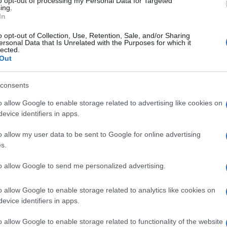
to opt-out of processing my Personal Data for Targeted
ing.
In
o opt-out of Collection, Use, Retention, Sale, and/or Sharing
ersonal Data that Is Unrelated with the Purposes for which it
motivo per cui l’ampia maggioranza di governo
lected.
delle restrizioni, malgrado una situazione
Out
llo scorso anno, potendo anche contare sul
’è che il sottosegretario alla Salute,
Andrea
consents
iberale, ha timidamente ventilato la
o allow Google to enable storage related to advertising like cookies on
a sorta di
bavaglio democratico
già,
evice identifiers in apps.
o canto anche tra la sparuta pattuglia di
o allow my user data to be sent to Google for online advertising
ua ad essere considerata come il principale
s.
a pandemia, sebbene chi non l’abbia
to allow Google to send me personalized advertising.
della Svezia, registri una mortalità da
o allow Google to enable storage related to analytics like cookies on
evice identifiers in apps.
i ambito, con l’unica eccezione di poterla
o allow Google to enable storage related to functionality of the website
lamento dalle altre persone, rappresenta un