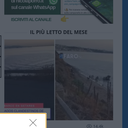
IL PIÙ LETTO DEL MESE
ESTERI
14.4k