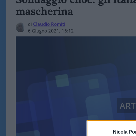
mascherina
di
Claudio Romiti
6 Giugno 2021, 16:12
ART
Nicola Po