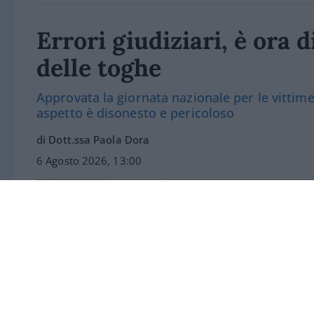
Errori giudiziari, è ora d
delle toghe
Approvata la giornata nazionale per le vittim
aspetto è disonesto e pericoloso
di Dott.ssa Paola Dora
6 Agosto 2026, 13:00