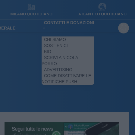
MILANO QUOTIDIANO
ATLANTICO QUOTIDIANO
CONTATTI E DONAZIONI
IBERALE
CHI SIAMO
SOSTIENICI
BIO
SCRIVI A NICOLA
PORRO
ADVERTISING
COME DISATTIVARE LE
NOTIFICHE PUSH