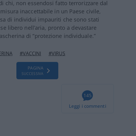
i chi, non essendosi fatto terrorizzare dal
 misura inaccettabile in un Paese civile,
a di individui impauriti che sono stati
sse libero nell’aria, pronto a devastare
ascherina di “protezione individuale.”
ERINA
#VACCINI
#VIRUS
PAGINA
SUCCESSIVA
145
Leggi i commenti