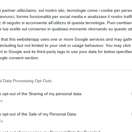
ri partner utilizziamo, sul nostro sito, tecnologie come i cookie per pers
annunci, fornire funzionalità per social media e analizzare il nostro traff
 di seguito si acconsente all'utilizzo di questa tecnologia. Puoi cambiar
e tue scelte sul consenso in qualsiasi momento ritornando su questo si
 that this website/app uses one or more Google services and may gath
including but not limited to your visit or usage behaviour. You may click 
 to Google and its third-party tags to use your data for below specifi
CLICCA QUI
ogle consent section.
 sulle mascherine, realizzato da Emg-
dichiarano di continuare ad utilizzarle anche
l Data Processing Opt Outs
lo il 27% degli intervistati sostengono di
tta in quest’ultimo caso di una sempre più
o opt-out of the Sharing of my personal data.
In
iti che rischiano di venire spazzati via dalla
itario che, in un sol colpo, ha
o opt-out of the Sale of my Personal Data.
olta veniva definito Stato liberale.
In