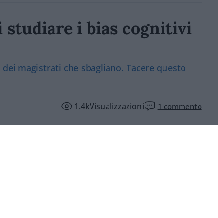
i studiare i bias cognitivi
e dei magistrati che sbagliano. Tacere questo
1.4k
Visualizzazioni
1
commento