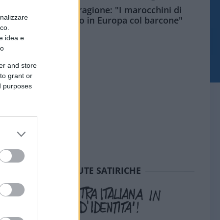
Meloni aveva ragione: "I marocchini di
onalizzare
Ceuta sbarcano in Europa col barcone"
ico.
e idea e
to
er and store
to grant or
ed purposes
SEDUTE SATIRICHE