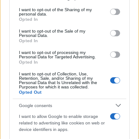
I want to opt-out of the Sharing of my
personal data.
Opted In
I want to opt-out of the Sale of my
Personal Data.
Opted In
I want to opt-out of processing my
Personal Data for Targeted Advertising.
Opted In
I want to opt-out of Collection, Use,
Retention, Sale, and/or Sharing of my
Personal Data that Is Unrelated with the
Purposes for which it was collected.
Opted Out
Google consents
Infine, Cruciani ha commentato le critiche ricevute
I want to allow Google to enable storage
dalle
donne democratiche di Monopoli
: “Sul
related to advertising like cookies on web or
giornale leggo che le donne del Pd di Monopoli,
device identifiers in apps.
dove sarò ospite, dicono che la mia presenza non