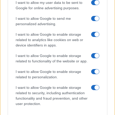
I want to allow my user data to be sent to
è opportuna perché non riconosco il
Google for online advertising purposes.
femminicidio. Ma care amiche, non è che se uno
non la pensa come voi non è degno di salire su un
I want to allow Google to send me
personalized advertising.
palco. Siete del partito democratico, ma la
democrazia non sapete dove minchia sta.”
I want to allow Google to enable storage
related to analytics like cookies on web or
device identifiers in apps.
I want to allow Google to enable storage
related to functionality of the website or app.
I want to allow Google to enable storage
related to personalization.
I want to allow Google to enable storage
related to security, including authentication
functionality and fraud prevention, and other
user protection.