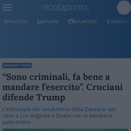
POLITICO
MILANO
ATLANTICO
ZUPPA DI
ZANZARA TIGRE
“Sono criminali, fa bene a
mandare l’esercito”. Cruciani
difende Trump
L'editoriale del conduttore della Zanzara: dal
caos a Los Angeles a Elodie con la bandiera
palestinese