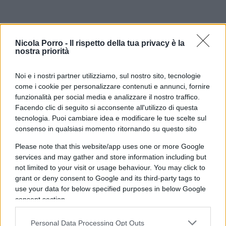
Il conduttore si è rivolto poi a
Elodie
: “
Voglio
Nicola Porro -
Il rispetto della tua privacy è la
tornare su Elodie che ha messo il suo sedere in
nostra priorità
bella vista durante un concerto
, ma sventolava
una bandiera palestinese. Vorrei farle osservare
Noi e i nostri partner utilizziamo, sul nostro sito, tecnologie
che nei luoghi dove la bandiera palestinese viene
come i cookie per personalizzare contenuti e annunci, fornire
funzionalità per social media e analizzare il nostro traffico.
sventolata, quel sedere straordinario non può
Facendo clic di seguito si acconsente all'utilizzo di questa
essere esposto. C’è una contraddizione
tecnologia. Puoi cambiare idea e modificare le tue scelte sul
spaventosa, porca puttana.”
consenso in qualsiasi momento ritornando su questo sito
Please note that this website/app uses one or more Google
services and may gather and store information including but
not limited to your visit or usage behaviour. You may click to
grant or deny consent to Google and its third-party tags to
use your data for below specified purposes in below Google
consent section.
Personal Data Processing Opt Outs