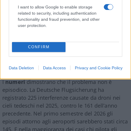
I want to allow Google to enable storage
related to security, including authentication
functionality and fraud prevention, and other
user protection.
CONFIRM
Drone russo in Romania. La domanda è:
perché la Nato non l’ha abbattuto?
Data Deletion
Data Access
Privacy and Cookie Policy
I
numeri
dimostrano che il problema non è
episodico. La Deutsche Flugsicherung ha
registrato 225 interferenze causate da droni nei
cieli tedeschi nel 2025, contro le 161 dell’anno
precedente. Nel primo semestre del 2026 gli
episodi attorno agli aeroporti sarebbero stati circa
145. E nella maggioranza dei casi chi pilota gli