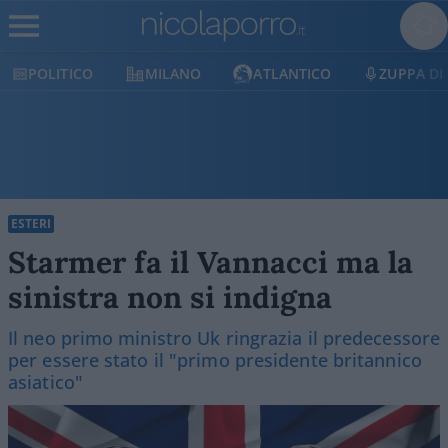
POLITICO
MILANO
ATLANTICO
ZUPPA DI PO
ESTERI
Starmer fa il Vannacci ma la
sinistra non si indigna
Il neo primo ministro Uk ringrazia il predecessore
per essere stato il "primo presidente britannico
asiatico"