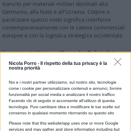
transito per materiali militari destinati alla
Germania, alla Nato e all’Ucraina. Colpire o
paralizzare questo nodo significa interferire
contemporaneamente con le catene commerciali
europee e con la logistica strategica occidentale.
Il ministro dell’Interno
Alexander Dobrindt
ha
parlato di
“attacco ibrido”
e di un salto di qualità
Nicola Porro -
Il rispetto della tua privacy è la
nelle minacce. È una definizione pesante, ma non
nostra priorità
campata per aria. Le operazioni ibride servono
Noi e i nostri partner utilizziamo, sul nostro sito, tecnologie
proprio a produrre paura, costi e instabilità
come i cookie per personalizzare contenuti e annunci, fornire
restando sotto la soglia di un’aggressione militare
funzionalità per social media e analizzare il nostro traffico.
aperta e rendendo difficile attribuire la
Facendo clic di seguito si acconsente all'utilizzo di questa
tecnologia. Puoi cambiare idea e modificare le tue scelte sul
responsabilità. Al momento, però, non ci sono
consenso in qualsiasi momento ritornando su questo sito
prove che consentano di indicare un mandante.
Le autorità tedesche valutano anche la pista
Please note that this website/app uses one or more Google
services and may gather and store information including but