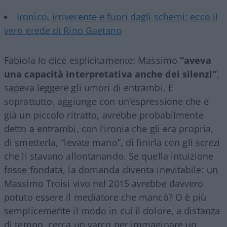
Ironico, irriverente e fuori dagli schemi: ecco il
vero erede di Rino Gaetano
Fabiola lo dice esplicitamente: Massimo
“aveva
una capacità interpretativa anche dei silenzi”
,
sapeva leggere gli umori di entrambi. E
soprattutto, aggiunge con un’espressione che è
già un piccolo ritratto, avrebbe probabilmente
detto a entrambi, con l’ironia che gli era propria,
di smetterla, “levate mano”, di finirla con gli screzi
che li stavano allontanando. Se quella intuizione
fosse fondata, la domanda diventa inevitabile: un
Massimo Troisi vivo nel 2015 avrebbe davvero
potuto essere il mediatore che mancò? O è più
semplicemente il modo in cui il dolore, a distanza
di tempo, cerca un varco per immaginare un