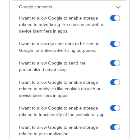
fuoco nel centro Dhl di Lipsia prima di essere
Google consents
caricato su un aereo. Gli investigatori collegarono
quella campagna di sabotaggio a una rete che
I want to allow Google to enable storage
avrebbe operato per conto dell’intelligence
related to advertising like cookies on web or
device identifiers in apps.
militare russa. Nel 2025, inoltre, una dipendente
di una società logistica dello scalo è stata
I want to allow my user data to be sent to
condannata per aver raccolto informazioni sui
Google for online advertising purposes.
trasporti militari e averle trasmesse a una rete di
I want to allow Google to send me
spionaggio cinese. Lipsia, insomma, era già stata
personalized advertising.
individuata come obiettivo sensibile.
I want to allow Google to enable storage
related to analytics like cookies on web or
Leggi anche:
device identifiers in apps.
I want to allow Google to enable storage
related to functionality of the website or app.
I want to allow Google to enable storage
related to personalization.