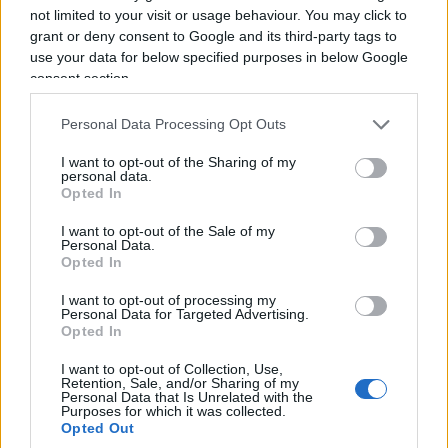
russa, mentre Mosca respinge le accuse. La
not limited to your visit or usage behaviour. You may click to
prudenza è obbligatoria: un sospetto non è una
grant or deny consent to Google and its third-party tags to
sentenza.
use your data for below specified purposes in below Google
consent section.
Personal Data Processing Opt Outs
I want to opt-out of the Sharing of my
personal data.
Opted In
I want to opt-out of the Sale of my
Personal Data.
Opted In
I want to opt-out of processing my
Personal Data for Targeted Advertising.
Opted In
I want to opt-out of Collection, Use,
Retention, Sale, and/or Sharing of my
Il
contesto
, tuttavia, non permette di dormire
Personal Data that Is Unrelated with the
Purposes for which it was collected.
tranquilli. Nel 2024 un pacco incendiario prese
Opted Out