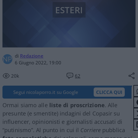
ESTERI
di
Redazione
6 Giugno 2022, 19:00
20k
62
Segui nicolaporro.it su Google
CLICCA QUI
Ormai siamo alle
liste di proscrizione
. Alle
presunte (e smentite) indagini del Copasir su
influencer, opinionisti e giornalisti accusati di
“putinismo”. Al punto in cui il
Corriere
pubblica