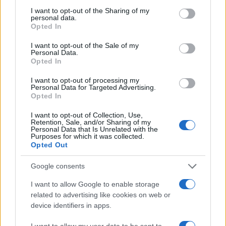
tracciato della narrazione “corretta” sul conflitto, si
I want to opt-out of the Sharing of my
rischia di accusare di intelligenza col nemico la
personal data.
qualunque. A sprezzo del ridicolo. Ci è successo
Opted In
un mesetto abbondante fa. Un istituto americano
I want to opt-out of the Sale of my
Personal Data.
ci aveva inserito all’interno di un report sulla
Opted In
disinformazione putiniana
accusandoci di
I want to opt-out of processing my
mettere “in dubbio la narrativa mainstream
Personal Data for Targeted Advertising.
sulle atrocità di Bucha”
. Peccato avessimo solo
Opted In
riportato una notizia fresca fresca
– ignorata da
I want to opt-out of Collection, Use,
molti altri -, ovvero la dichiarazione da parte di
Retention, Sale, and/or Sharing of my
Personal Data that Is Unrelated with the
Rosemary DiCarlo, sottosegretario generale delle
Purposes for which it was collected.
Opted Out
Nazioni Unite, il quale riferiva di “
denunce di
violenza sessuale da parte delle forze ucrain
e”.
Google consents
Era una fake news? No. Eppure è bastato mettere
I want to allow Google to enable storage
in dubbio la moralità dei soldati ucraini per finire
related to advertising like cookies on web or
in quella sorta di elenco dei cattivoni.
device identifiers in apps.
I want to allow my user data to be sent to