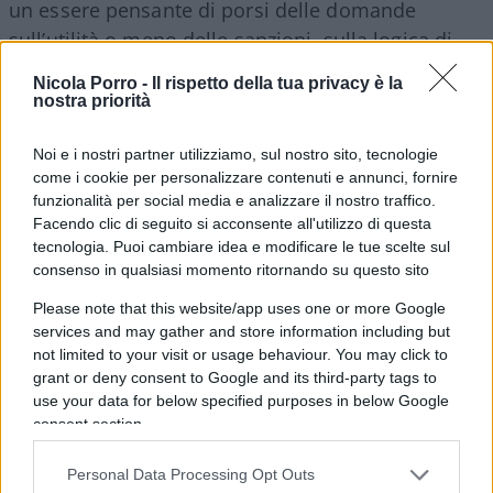
un essere pensante di porsi delle domande
sull’utilità o meno delle sanzioni, sulla logica di
definire “animale” il presidente russo,
Nicola Porro -
Il rispetto della tua privacy è la
sull’opportunità di cercare a tutti i costi un
nostra priorità
“regime change” a Mosca o “l’umiliazione” di Putin.
Noi e i nostri partner utilizziamo, sul nostro sito, tecnologie
Quello spirito critico, insomma, che ogni tanto
come i cookie per personalizzare contenuti e annunci, fornire
bisognerebbe attivare per leggere tra le righe delle
funzionalità per social media e analizzare il nostro traffico.
notizie che arrivano non solo dal Cremlino
Facendo clic di seguito si acconsente all'utilizzo di questa
(campione di
disinformatia
) ma anche da Kiev, che
tecnologia. Puoi cambiare idea e modificare le tue scelte sul
consenso in qualsiasi momento ritornando su questo sito
ha fatto sin dall’inizio uso sapiente della
propaganda.
Please note that this website/app uses one or more Google
services and may gather and store information including but
not limited to your visit or usage behaviour. You may click to
grant or deny consent to Google and its third-party tags to
use your data for below specified purposes in below Google
Ecco perché non ci piacciono le liste di
consent section.
proscrizione. Perché a forza di affibbiare
l’etichetta di “putinisti” a chiunque non segua il
Personal Data Processing Opt Outs