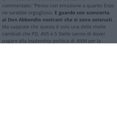
commentato: “Penso con emozione a quanto Enzo
ne sarebbe orgoglioso.
E guardo con sconcerto
ai Don Abbondio nostrani che si sono astenuti
.
Ma sappiate che questa è solo una delle molte
cambiali che PD, AVS e 5 Stelle sanno di dover
pagare alla leadership politica di ANM per la
vittoria del NO”.