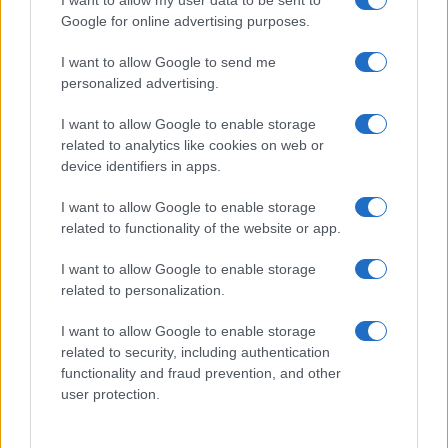
Bene. Il tempo è galantuomo. E infatti oggi
Google for online advertising purposes.
dall’Onu è arrivata la conferma di quelle voci.
I want to allow Google to send me
“Abbiamo ricevuto denunce di
violenze sessuali
personalized advertising.
avvenute tra le fila delle forze ucraine
– ha
detto alla
Stampa
Pamila Pattern, rappresentante
I want to allow Google to enable storage
related to analytics like cookies on web or
speciale di Antonio Guterres – Si tratta di casi che
device identifiers in apps.
ho portato all’attenzione dei funzionari governativi
di Kiev quando sono stata lì e devo dire che da
I want to allow Google to enable storage
related to functionality of the website or app.
parte loro non c’è stata un atteggiamento
negazionista ostruzionista. E loro stessi si sono
I want to allow Google to enable storage
impegnati a cooperare migliorando i meccanismi
related to personalization.
di controllo e lavorando a stretto contatto col
I want to allow Google to enable storage
personale Onu. In realtà si tratta di episodi che
related to security, including authentication
erano già avvenuti nella guerra del 2014 e di cui
functionality and fraud prevention, and other
noi abbiamo dato ampia documentazione in un
user protection.
rapporto del 2018″. Questo cancella gli orrori dei