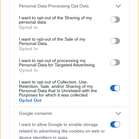
rigiraassero come vogliono, ma la frase per cui
Personal Data Processing Opt Outs
“
se una donna dice di essere stata violentata
per me la prova c’è già
”, è stata attribuita a lui e
I want to opt-out of the Sharing of my
personal data.
non risultano smentite. E, piaccia o meno, è una
Opted In
aberrazione elementare, poi possiamo metterla
I want to opt-out of the Sale of my
sulle sfumature di grigio processuale, sul foro
Personal Data.
Opted In
interno, ma questo è e tanto resta. Ed è
abbastanza raggelante in prospettiva.
I want to opt-out of processing my
Personal Data for Targeted Advertising.
Opted In
I want to opt-out of Collection, Use,
Retention, Sale, and/or Sharing of my
Resta anche la singolare attività di una toga per
Personal Data that Is Unrelated with the
Purposes for which it was collected.
spingere una norma dalle interpretazioni
Opted Out
allarmanti, perché potenzialmente liberticide e
clamorosamente franate sulle sole ragioni, parole,
Google consents
opere e omissioni della vittima presunta. E se oggi
I want to allow Google to enable storage
tutti, tranne le ossesse del
Non una di meno
, vi
related to advertising like cookies on web or
colgono elementi di insostenibilità,di
device identifiers in apps.