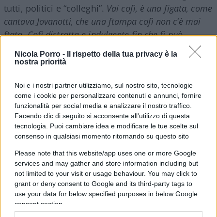
tutti, politici e “colleghi”.
Vai cofì, è una figata, come
cantava Jovanotti, che una ftampa cofì non c’è mai
ftata. Cofì distratta e indulgente fin che fi può
.
Nicola Porro -
Il rispetto della tua privacy è la
Dev’essere andata che o il presidente Roia ha letto
nostra priorità
Repubblica
e si è spaventato per il suo salto in
Noi e i nostri partner utilizziamo, sul nostro sito, tecnologie
avanti dottrinario, o ha letto noialtri e si è
come i cookie per personalizzare contenuti e annunci, fornire
preoccupato per lo stesso motivo: dunque corre ai
funzionalità per social media e analizzare il nostro traffico.
ripari, sia pure nel modo cattedratico e da
Facendo clic di seguito si acconsente all'utilizzo di questa
tecnologia. Puoi cambiare idea e modificare le tue scelte sul
cattedrale di un giudice che si sente un po’ verbo
consenso in qualsiasi momento ritornando su questo sito
incarnato: non è assolutamente vero che la legge
(GiorgiaLella, ndr) introduce l’inversione dell’onere
Please note that this website/app uses one or more Google
services and may gather and store information including but
della prova, è “una suggestione, un profondo
not limited to your visit or usage behaviour. You may click to
sbaglio, una scusa per non approvare la legge”,
grant or deny consent to Google and its third-party tags to
che a lui personalmente sembra premere più da
use your data for below specified purposes in below Google
consent section.
cittadino militante che da magistrato. La