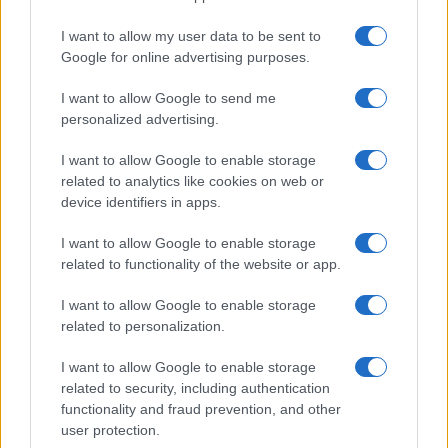
incostituzionalità, qualcosa vorrà pur dire e
I want to allow my user data to be sent to
qualcosa, più di qualcosa andrà pur limato,
Google for online advertising purposes.
precisato; riequilibrato, perdio. Se no un giudice
I want to allow Google to send me
non si prenderebbe la briga di correggere ossia
personalized advertising.
nei fatti revocare quanto appena sostenuto (o ad
esso attribuito).
La legge in ballo resta
I want to allow Google to enable storage
related to analytics like cookies on web or
pericolosa
, oggi parte della destra ha tirato il
device identifiers in apps.
freno d’emergenza, ovviamente la sinistra è
insorta, sta come al solito finendo in vacca
I want to allow Google to enable storage
related to functionality of the website or app.
politica, ma un sommerso consiglio, non
sentenza, consiglio, a vostro onore ci sentiremmo
I want to allow Google to enable storage
di elargirlo: forse è il caso che anche una toga,
related to personalization.
prima di esternare potentemente, fornisca il
I want to allow Google to enable storage
consenso libero, attuale ed informato. O almeno
related to security, including authentication
se lo faccia firmare da Repubblica.
functionality and fraud prevention, and other
user protection.