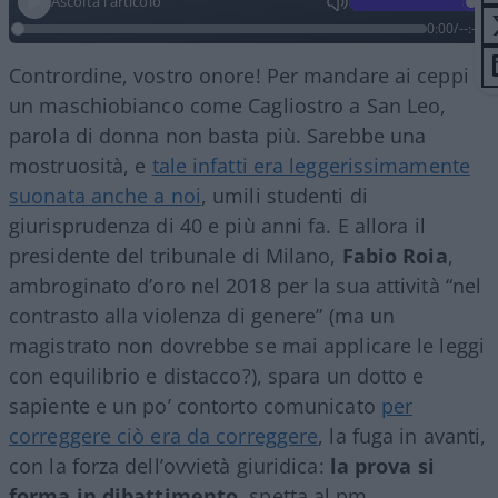
Ascolta l'articolo
0:00
/
--:--
Contrordine, vostro onore! Per mandare ai ceppi
un maschiobianco come Cagliostro a San Leo,
parola di donna non basta più. Sarebbe una
mostruosità, e
tale infatti era leggerissimamente
suonata anche a noi
, umili studenti di
giurisprudenza di 40 e più anni fa. E allora il
presidente del tribunale di Milano,
Fabio Roia
,
ambroginato d’oro nel 2018 per la sua attività “nel
contrasto alla violenza di genere” (ma un
magistrato non dovrebbe se mai applicare le leggi
con equilibrio e distacco?), spara un dotto e
sapiente e un po’ contorto comunicato
per
correggere ciò era da correggere
, la fuga in avanti,
con la forza dell’ovvietà giuridica:
la prova si
forma in dibattimento
, spetta al pm