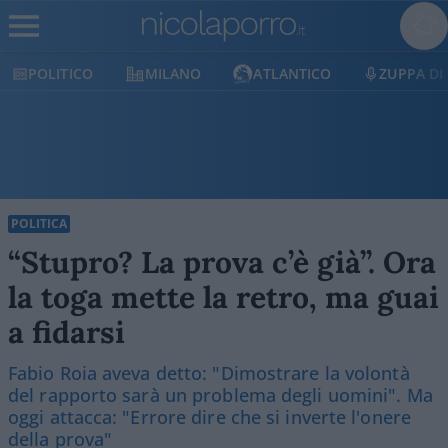
POLITICO
MILANO
ATLANTICO
ZUPPA DI
POLITICA
“Stupro? La prova c’è già”. Ora
la toga mette la retro, ma guai
a fidarsi
Fabio Roia aveva detto: "Dimostrare la volontà
del rapporto sarà un problema degli uomini". Ma
oggi attacca: "Errore dire che si inverte l'onere
della prova"