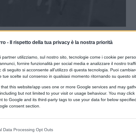
rro -
Il rispetto della tua privacy è la nostra priorità
CLICCA QUI
ri partner utilizziamo, sul nostro sito, tecnologie come i cookie per pers
annunci, fornire funzionalità per social media e analizzare il nostro traff
 di seguito si acconsente all'utilizzo di questa tecnologia. Puoi cambiar
0:00
/
--:--
e tue scelte sul consenso in qualsiasi momento ritornando su questo si
ggere i vari pezzi sullo
stupro di Palermo
.
 that this website/app uses one or more Google services and may gath
n carcere se la vedono brutta. Questo è
including but not limited to your visit or usage behaviour. You may click 
Stato quelle persone le deve condannare
 to Google and its third-party tags to use your data for below specifi
ogle consent section.
la giustizia privata. È la differenza tra uno
oi è evidente che se questi ragazzi verranno
n carcere devono rimanerci il più possibile,
l Data Processing Opt Outs
sare che il carcere diventi una tortura