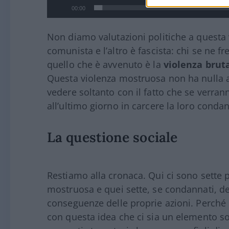
00:00
Non diamo valutazioni politiche a questa
comunista e l’altro è fascista: chi se ne fr
quello che è avvenuto è la
violenza brut
Questa violenza mostruosa non ha nulla a
vedere soltanto con il fatto che se verra
all’ultimo giorno in carcere la loro conda
La questione sociale
Restiamo alla cronaca. Qui ci sono sette
mostruosa e quei sette, se condannati, d
conseguenze delle proprie azioni. Perché
con questa idea che ci sia un elemento so