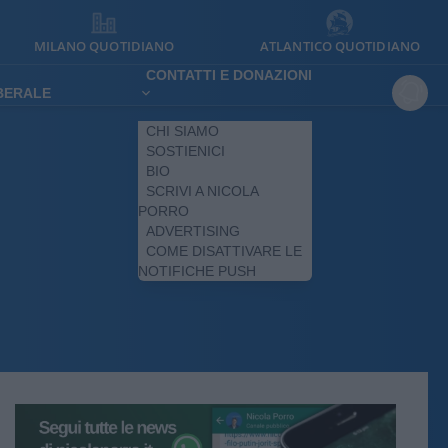
MILANO QUOTIDIANO
ATLANTICO QUOTIDIANO
CONTATTI E DONAZIONI
IBERALE
CHI SIAMO
SOSTIENICI
BIO
SCRIVI A NICOLA
PORRO
ADVERTISING
COME DISATTIVARE LE
NOTIFICHE PUSH