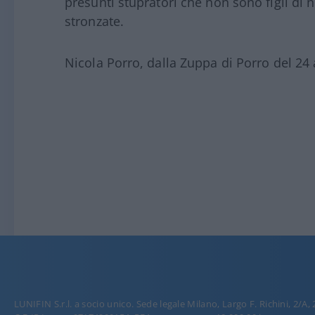
presunti stupratori che non sono figli di 
stronzate.
Nicola Porro, dalla Zuppa di Porro del 24
LUNIFIN S.r.l. a socio unico. Sede legale Milano, Largo F. Richini, 2/A,