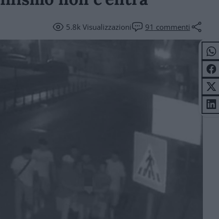
5.8k
Visualizzazioni
91
commenti