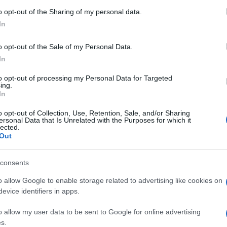
a.
o opt-out of the Sharing of my personal data.
In
o opt-out of the Sale of my Personal Data.
In
esta vicenda è un altro. Il punto è il
to opt-out of processing my Personal Data for Targeted
ing.
, su tutti quanti i giornali. Oggi si incarica
In
re della Sera
,
Aldo Cazzullo
che dice che il
o opt-out of Collection, Use, Retention, Sale, and/or Sharing
ccusati dicono che la vittima era
ersonal Data that Is Unrelated with the Purposes for which it
lected.
, tutto a posto? Non ci siamo proprio. Il
Out
ima dal carcere dopo aver stuprato una
ato pure gli arresti, non è un problema di
consents
 della pena
. Questo è un paese in cui non
o allow Google to enable storage related to advertising like cookies on
ismo non c’entra una emerita ceppa. Il fatto
evice identifiers in apps.
è semplicemente il loro tentativo grottesco di
mente perderanno. Ma non confondiamolo
o allow my user data to be sent to Google for online advertising
s.
enda non vuol dire che la società sia