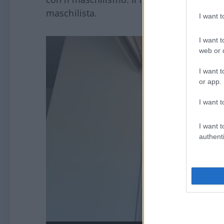
maschilista.
I want 
I want t
Video
web or d
Player
I want t
or app.
I want t
I want t
authenti