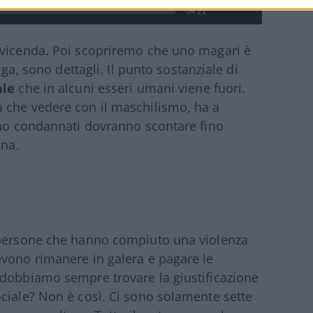
04:21
 vicenda. Poi scopriremo che uno magari è
ega, sono dettagli. Il punto sostanziale di
ale
che in alcuni esseri umani viene fuori.
 che vedere con il maschilismo, ha a
nno condannati dovranno scontare fino
nna.
 persone che hanno compiuto una violenza
evono rimanere in galera e pagare le
 dobbiamo sempre trovare la giustificazione
ciale? Non è così. Ci sono solamente sette