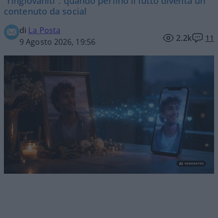
“ringiovaniti”: quando perfino il lutto diventa un
contenuto da social
di
La Posta
2.2k
11
9 Agosto 2026, 19:56