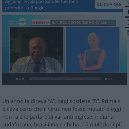
Aggiungi nicolaporro.it alle tue fonti
CLICCA QUI
preferite su Google
Video
Player
00:00
00:31
Un anno fa diceva “A”, oggi sostiene “B”. Prima si
diceva certo che il virus non fosse mutato e oggi
non fa che parlare di varianti inglese, indiana,
sudafricana, brasiliana e chi ha più mutazioni più