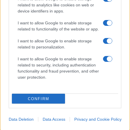
related to analytics like cookies on web or
device identifiers in apps.
I want to allow Google to enable storage
related to functionality of the website or app.
I want to allow Google to enable storage
related to personalization.
I want to allow Google to enable storage
related to security, including authentication
Eppure i nostri avi latini fondavano la civiltà sul
functionality and fraud prevention, and other
culto della
pietas
, un rispetto sacro e inviolabile
user protection.
per i defunti e per la memoria familiare. È amaro
constatare che, in nome della modernità
CONFIRM
tecnologica, abbiamo smarrito proprio quella
sensibilità ancestrale, riducendo anche la morte a
un banale contenuto da editare.
Ci offre un
Data Deletion
Data Access
Privacy and Cookie Policy
quadro del degrado culturale drammatico