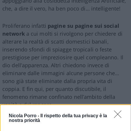
appoggiano alla cosiddetta Intelligenza Artificiale,
che, a dire il vero, ha ben poco di… intelligente!
Proliferano infatti
pagine su pagine sui social
network
a cui molti si rivolgono per chiedere di
alterare la realtà di scatti domestici banali,
inserendo sfondi di spiagge tropicali o feste
prestigiose per impreziosire quel compleanno. Il
dio dell’apparenza. Altri chiedono invece di
eliminare dalle immagini alcune persone che…
sono già state eliminate dalla propria vita di
coppia. E fin qui, per quanto discutibile, il
fenomeno rimane confinato nell’ambito della
vanità e del rancore.
Nicola Porro -
Il rispetto della tua privacy è la
nostra priorità