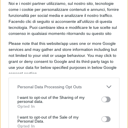
Noi e i nostri partner utilizziamo, sul nostro sito, tecnologie
come i cookie per personalizzare contenuti e annunci, fornire
funzionalità per social media e analizzare il nostro traffico.
Facendo clic di seguito si acconsente all'utilizzo di questa
tecnologia. Puoi cambiare idea e modificare le tue scelte sul
consenso in qualsiasi momento ritornando su questo sito
Please note that this website/app uses one or more Google
services and may gather and store information including but
not limited to your visit or usage behaviour. You may click to
grant or deny consent to Google and its third-party tags to
use your data for below specified purposes in below Google
Il vero
baratro
si raggiunge quando la richiesta di
consent section.
manipolazione invade il ricordo di chi non c’è più.
Emerge allora una totale mancanza di sensibilità e
Personal Data Processing Opt Outs
di stile che sfugge all’umanità. Si arriva a chiedere
I want to opt-out of the Sharing of my
all’algoritmo di mostrare come sarebbe stato da
personal data.
Opted In
adulto un bimbo scomparso in tenera età, o
addirittura di apportare alterazioni estetiche al
I want to opt-out of the Sale of my
Personal Data.
ritratto di un genitore, specificando con molta
Opted In