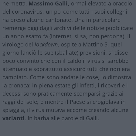
ne metta.
Massimo Galli,
ormai elevato a oracolo
del coronavirus, un po’ come tutti i suoi colleghi
ha preso alcune cantonate. Una in particolare
riemerge oggi dagli archivi delle notizie pubblicate
un anno esatto fa (internet, si sa, non perdona). Il
virologo del
lockdown
, ospite a Mattino 5, quel
giorno lanciò le sue (sballate) previsioni: si disse
poco convinto che con il caldo il virus si sarebbe
attenuato e soprattutto assicurò tutti che non era
cambiato. Come sono andate le cose, lo dimostra
la cronaca: in piena estate gli infetti, i ricoveri e i
decessi sono praticamente scomparsi grazie ai
raggi del sole; e mentre il Paese si crogiolava in
spiaggia, il virus mutava eccome creando alcune
varianti
. In barba alle parole di Galli.