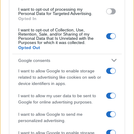
nonchalance che la foto è della propria cara
I want to opt-out of processing my
mamma, nonna o zia appena deceduta. È proprio
Personal Data for Targeted Advertising.
Opted In
il caso di dire: con il corpo ancora caldo… hanno
già pensato a ritoccare le foto!
I want to opt-out of Collection, Use,
Retention, Sale, and/or Sharing of my
Personal Data that Is Unrelated with the
Purposes for which it was collected.
Questo, a mio parere,
è un vero e proprio
Opted Out
accanimento digitale
, che ci dimostra
Google consents
l’incapacità profonda di accettare il lutto e,
soprattutto, la realtà: manipolare artatamente il
I want to allow Google to enable storage
related to advertising like cookies on web or
volto di un defunto per renderlo più gradevole, né
device identifiers in apps.
più né meno come si fa con i post su Instagram,
equivale a profanare la sacralità della memoria,
I want to allow my user data to be sent to
Google for online advertising purposes.
calpestando la dignità stessa della persona.
I want to allow Google to send me
personalized advertising.
I want to allow Google to enable storage