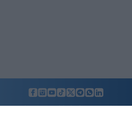
LUNIFIN S.r.l. a socio unico. Sede legale Milano, Largo F. Richini, 2/A,
20122 (MI), C.F./P.Iva en. 07174900154, REA cap. soc. euro 10.000,00
i.v.
Home
Advertising