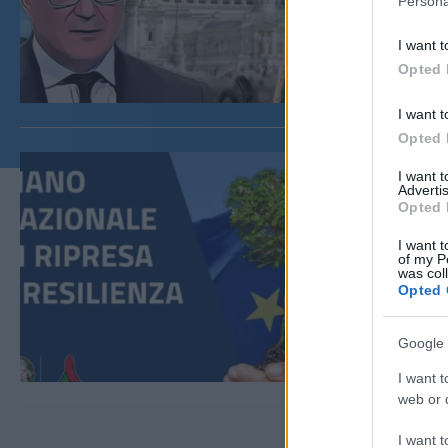
Persona
I want t
Opted 
I want t
Opted 
I want 
Advertis
Opted 
I want t
of my P
was col
Opted 
Google 
I want t
web or d
I want t