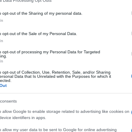
l Data Processing Opt Outs
o opt-out of the Sharing of my personal data.
In
6.9k
17 Agosto 2023, 17:50
o opt-out of the Sale of my Personal Data.
In
Pnrr, soldi buttati via: 300 milioni
to opt-out of processing my Personal Data for Targeted
per piantare semi di alberi
ing.
In
o opt-out of Collection, Use, Retention, Sale, and/or Sharing
ersonal Data that Is Unrelated with the Purposes for which it
lected.
Out
consents
di
Nicola Porro
3.7k
23 Marzo 2023, 18:45
o allow Google to enable storage related to advertising like cookies on
evice identifiers in apps.
o allow my user data to be sent to Google for online advertising