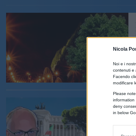
Nicola Po
Noi e i nost
contenuti e 
Facendo clic
modificare l
Please note
information 
deny consent
in below Go