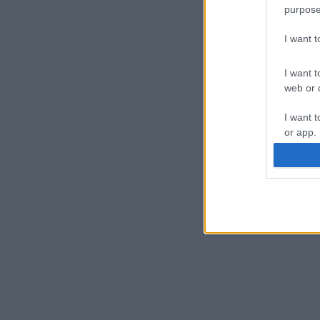
purpose
I want 
I want t
web or d
I want t
or app.
I want t
I want t
authenti