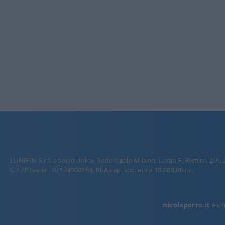
LUNIFIN S.r.l. a socio unico. Sede legale Milano, Largo F. Richini, 2/A,
C.F./P.Iva en. 07174900154, REA cap. soc. euro 10.000,00 i.v.
nicolaporro.it
è una