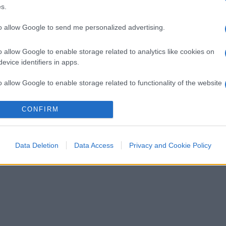
s.
to allow Google to send me personalized advertising.
o allow Google to enable storage related to analytics like cookies on
evice identifiers in apps.
o allow Google to enable storage related to functionality of the website
CONFIRM
o allow Google to enable storage related to personalization.
o allow Google to enable storage related to security, including
Data Deletion
Data Access
Privacy and Cookie Policy
cation functionality and fraud prevention, and other user protection.