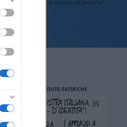
sbarcano in Europa col barcone"
SEDUTE SATIRICHE