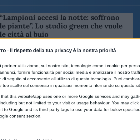
“Lampioni accesi la notte: soffrono
le piante”. Lo studio green che vuole
le città al buio
rro -
Il rispetto della tua privacy è la nostra priorità
ri partner utilizziamo, sul nostro sito, tecnologie come i cookie per pers
annunci, fornire funzionalità per social media e analizzare il nostro traff
di
Claudio Romiti
8.6k
 di seguito si acconsente all'utilizzo di questa tecnologia. Puoi cambiar
23 Agosto 2024, 11:03
e tue scelte sul consenso in qualsiasi momento ritornando su questo si
 that this website/app uses one or more Google services and may gath
Paradosso green: l’ambientalista
including but not limited to your visit or usage behaviour. You may click 
 to Google and its third-party tags to use your data for below specifi
Gualtieri abbatte i pini di Roma
ogle consent section.