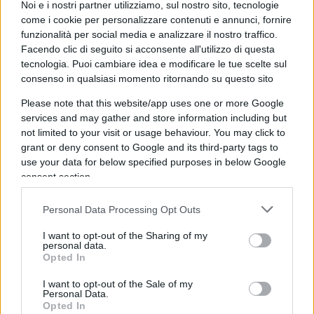
Noi e i nostri partner utilizziamo, sul nostro sito, tecnologie
Caro vita: il governo batta un colpo
come i cookie per personalizzare contenuti e annunci, fornire
funzionalità per social media e analizzare il nostro traffico.
Facendo clic di seguito si acconsente all'utilizzo di questa
di
Redazione
8.2k
tecnologia. Puoi cambiare idea e modificare le tue scelte sul
11 Marzo 2022, 16:08
consenso in qualsiasi momento ritornando su questo sito
Please note that this website/app uses one or more Google
services and may gather and store information including but
not limited to your visit or usage behaviour. You may click to
grant or deny consent to Google and its third-party tags to
use your data for below specified purposes in below Google
consent section.
nicolaporro.it
Personal Data Processing Opt Outs
I want to opt-out of the Sharing of my
personal data.
Opted In
I want to opt-out of the Sale of my
Perché l’Italia paga l’elettricità più
Personal Data.
Opted In