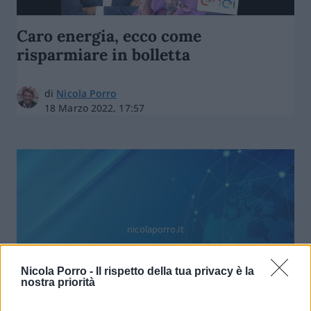
Caro energia, ecco come
risparmiare in bolletta
di
Nicola Porro
18 Marzo 2022, 17:57
nicolaporro.it
Nicola Porro -
Il rispetto della tua privacy è la
nostra priorità