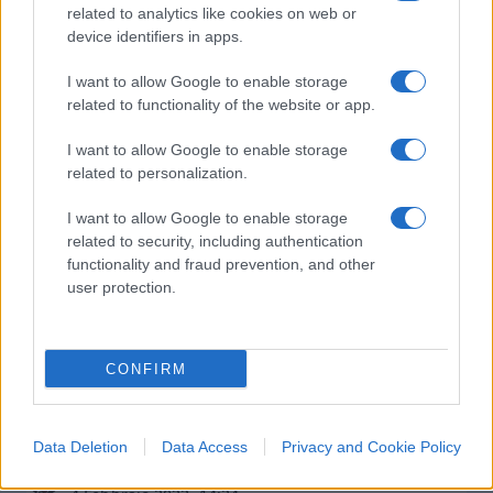
related to analytics like cookies on web or
di
Nicola Porro
device identifiers in apps.
16.8k
7 Febbraio 2022, 17:02
I want to allow Google to enable storage
related to functionality of the website or app.
I want to allow Google to enable storage
related to personalization.
I want to allow Google to enable storage
related to security, including authentication
nicolaporro.it
functionality and fraud prevention, and other
user protection.
CONFIRM
L’euroipocrisia sul nucleare
Data Deletion
Data Access
Privacy and Cookie Policy
di
Nicola Porro
7.1k