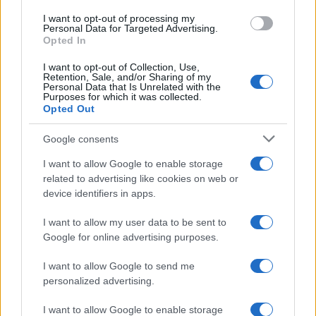
cara del mondo
I want to opt-out of processing my
Personal Data for Targeted Advertising.
di
Franco Battaglia
Opted In
16.9k
16 Febbraio 2022, 13:49
I want to opt-out of Collection, Use,
Retention, Sale, and/or Sharing of my
Personal Data that Is Unrelated with the
Purposes for which it was collected.
Opted Out
Google consents
I want to allow Google to enable storage
nicolaporro.it
related to advertising like cookies on web or
device identifiers in apps.
I want to allow my user data to be sent to
Google for online advertising purposes.
I want to allow Google to send me
Allarme sul costo dell’energia: ecco
personalized advertising.
2 (folli) motivi del caro bollette
I want to allow Google to enable storage