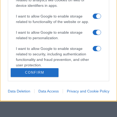
related to analytics like cookies on web or
device identifiers in apps.
I want to allow Google to enable storage
related to functionality of the website or app.
I want to allow Google to enable storage
related to personalization.
I want to allow Google to enable storage
CULTURA
3.6k
related to security, including authentication
Dobbiamo scusarci per la grandezza: questa è
functionality and fraud prevention, and other
l'Odissea di Nolan
user protection.
CONFIRM
Data Deletion
Data Access
Privacy and Cookie Policy