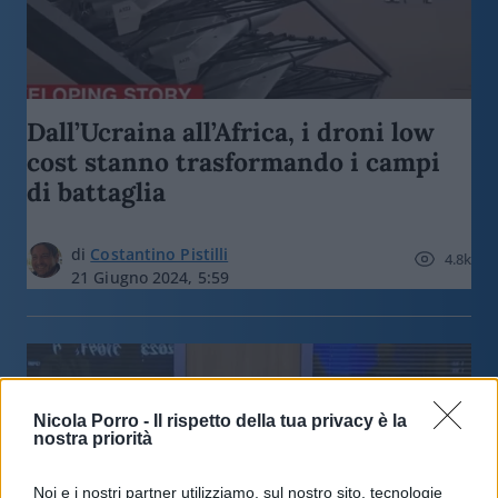
Dall’Ucraina all’Africa, i droni low
cost stanno trasformando i campi
di battaglia
di
Costantino Pistilli
4.8k
21 Giugno 2024, 5:59
Nicola Porro -
Il rispetto della tua privacy è la
nostra priorità
Noi e i nostri partner utilizziamo, sul nostro sito, tecnologie