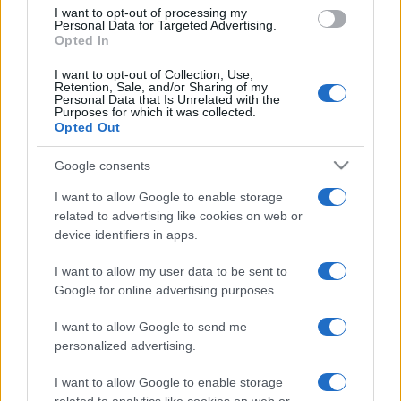
I want to opt-out of processing my
Personal Data for Targeted Advertising.
Opted In
I want to opt-out of Collection, Use,
Mariupol, giallo sui civili nelle
Retention, Sale, and/or Sharing of my
Personal Data that Is Unrelated with the
acciaierie: “Usati come scudi
Purposes for which it was collected.
Opted Out
umani”
Google consents
di
Bianca Leonardi
20.4k
I want to allow Google to enable storage
20 Aprile 2022, 13:49
related to advertising like cookies on web or
device identifiers in apps.
IL PIÙ LETTO DEL MESE
I want to allow my user data to be sent to
Google for online advertising purposes.
I want to allow Google to send me
personalized advertising.
I want to allow Google to enable storage