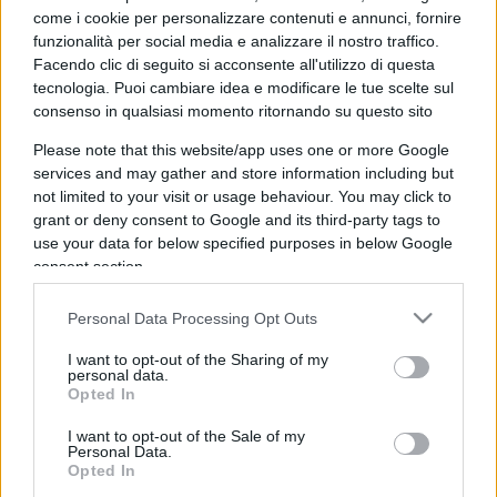
come i cookie per personalizzare contenuti e annunci, fornire
funzionalità per social media e analizzare il nostro traffico.
Facendo clic di seguito si acconsente all'utilizzo di questa
tecnologia. Puoi cambiare idea e modificare le tue scelte sul
consenso in qualsiasi momento ritornando su questo sito
L’assedio di Gaza: perché per
Please note that this website/app uses one or more Google
vincere Israele deve pensare ai civili
services and may gather and store information including but
not limited to your visit or usage behaviour. You may click to
grant or deny consent to Google and its third-party tags to
di
Musso
5.7k
use your data for below specified purposes in below Google
13 Ottobre 2023, 5:59
consent section.
Personal Data Processing Opt Outs
I want to opt-out of the Sharing of my
personal data.
Opted In
I want to opt-out of the Sale of my
nicolaporro.it
Personal Data.
Opted In