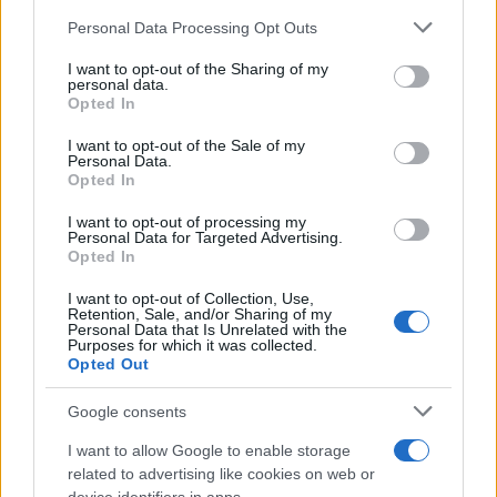
Personal Data Processing Opt Outs
I want to opt-out of the Sharing of my
A Kamala tutto è permesso: il suo
personal data.
Opted In
populismo spacciato per
“inevitabile”
I want to opt-out of the Sale of my
Personal Data.
Opted In
di Franco Lodige
8.4k
I want to opt-out of processing my
22 Agosto 2024, 9:14
Personal Data for Targeted Advertising.
Opted In
I want to opt-out of Collection, Use,
Retention, Sale, and/or Sharing of my
Personal Data that Is Unrelated with the
Purposes for which it was collected.
Opted Out
Google consents
I want to allow Google to enable storage
related to advertising like cookies on web or