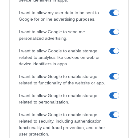
device identifiers in apps.
I want to allow my user data to be sent to
Google for online advertising purposes.
Black Lives Matter, pro-Lgbt e
I want to allow Google to send me
paladino woke: chi è il vice di
personalized advertising.
Kamala
I want to allow Google to enable storage
related to analytics like cookies on web or
di Franco Lodige
7.5k
device identifiers in apps.
7 Agosto 2024, 8:28
I want to allow Google to enable storage
related to functionality of the website or app.
I want to allow Google to enable storage
related to personalization.
I want to allow Google to enable storage
related to security, including authentication
functionality and fraud prevention, and other
user protection.