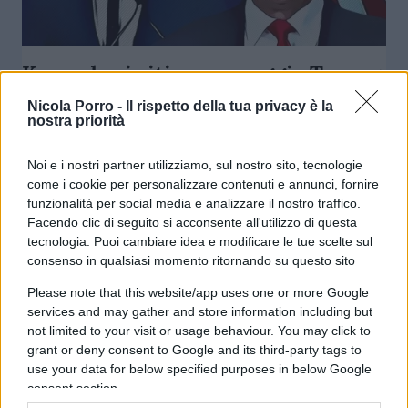
Kennedy si ritira e appoggia Trump:
come cambia la corsa alla Casa
Nicola Porro -
Il rispetto della tua privacy è la
Bianca
nostra priorità
Noi e i nostri partner utilizziamo, sul nostro sito, tecnologie
di Franco Lodige
10k
come i cookie per personalizzare contenuti e annunci, fornire
24 Agosto 2024, 12:30
funzionalità per social media e analizzare il nostro traffico.
Facendo clic di seguito si acconsente all'utilizzo di questa
tecnologia. Puoi cambiare idea e modificare le tue scelte sul
consenso in qualsiasi momento ritornando su questo sito
Please note that this website/app uses one or more Google
services and may gather and store information including but
not limited to your visit or usage behaviour. You may click to
grant or deny consent to Google and its third-party tags to
use your data for below specified purposes in below Google
consent section.