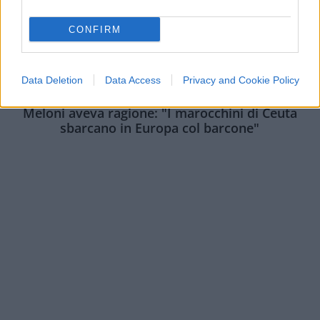
CONFIRM
Data Deletion
Data Access
Privacy and Cookie Policy
ESTERI
14.9k
Meloni aveva ragione: "I marocchini di Ceuta
sbarcano in Europa col barcone"