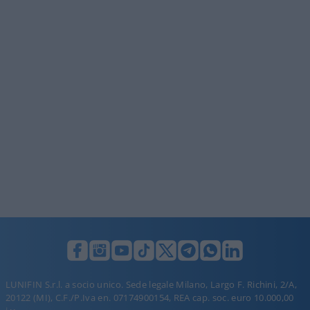
LUNIFIN S.r.l. a socio unico. Sede legale Milano, Largo F. Richini, 2/A,
20122 (MI), C.F./P.Iva en. 07174900154, REA cap. soc. euro 10.000,00