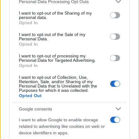
Personal Data Processing Opt Outs
I want to opt-out of the Sharing of my
personal data.
Opted In
Fedez, che imbarazzo: il paladino del
I want to opt-out of the Sale of my
ddl Zan deride una scomparsa
Personal Data.
Opted In
I want to opt-out of processing my
di
Matteo Milanesi
11.8k
Personal Data for Targeted Advertising.
25 Gennaio 2023, 18:45
Opted In
I want to opt-out of Collection, Use,
Retention, Sale, and/or Sharing of my
Personal Data that Is Unrelated with the
Purposes for which it was collected.
Opted Out
Google consents
nicolaporro.it
I want to allow Google to enable storage
related to advertising like cookies on web or
device identifiers in apps.