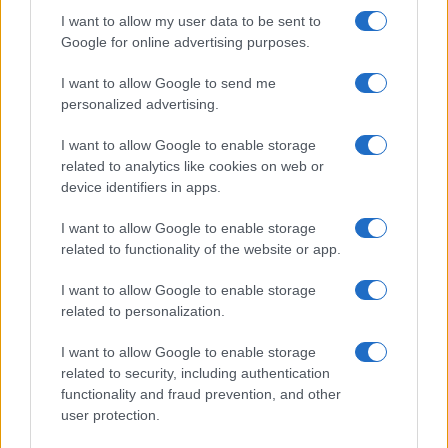
I want to allow my user data to be sent to
Google for online advertising purposes.
La fake su Emanuela Orlandi
I want to allow Google to send me
personalized advertising.
di
Nicola Porro
6k
I want to allow Google to enable storage
24 Novembre 2018, 15:21
related to analytics like cookies on web or
device identifiers in apps.
I want to allow Google to enable storage
IL PIÙ LETTO DEL MESE
related to functionality of the website or app.
I want to allow Google to enable storage
related to personalization.
I want to allow Google to enable storage
related to security, including authentication
functionality and fraud prevention, and other
user protection.