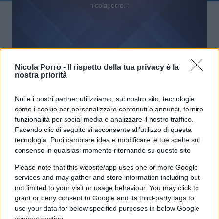
nicolaporro.it
Nicola Porro -
Il rispetto della tua privacy è la
Pericolo anarchico ancora attuale
nostra priorità
ma il Pd si rifiuta di vederlo
Noi e i nostri partner utilizziamo, sul nostro sito, tecnologie
come i cookie per personalizzare contenuti e annunci, fornire
di
Jacopo Ugolini
3.6k
funzionalità per social media e analizzare il nostro traffico.
7 Febbraio 2023, 5:50
Facendo clic di seguito si acconsente all'utilizzo di questa
tecnologia. Puoi cambiare idea e modificare le tue scelte sul
consenso in qualsiasi momento ritornando su questo sito
Please note that this website/app uses one or more Google
services and may gather and store information including but
not limited to your visit or usage behaviour. You may click to
grant or deny consent to Google and its third-party tags to
use your data for below specified purposes in below Google
nicolaporro.it
consent section.