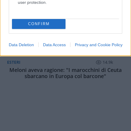
user protection.
CONFIRM
Data Deletion
Data Access
Privacy and Cookie Policy
ESTERI
14.9k
Meloni aveva ragione: "I marocchini di Ceuta
sbarcano in Europa col barcone"