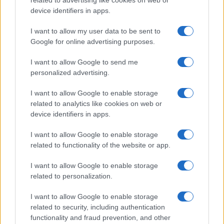
device identifiers in apps.
I want to allow my user data to be sent to
Google for online advertising purposes.
“Donzelli-Delmastro?
I want to allow Google to send me
Impicchiamoli in piazza”. Ed è lite in
personalized advertising.
diretta
I want to allow Google to enable storage
related to analytics like cookies on web or
di
Redazione
3.5k
device identifiers in apps.
4 Febbraio 2023, 12:30
I want to allow Google to enable storage
related to functionality of the website or app.
IL PIÙ LETTO DEL MESE
I want to allow Google to enable storage
related to personalization.
I want to allow Google to enable storage
related to security, including authentication
functionality and fraud prevention, and other