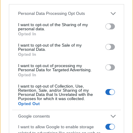
Personal Data Processing Opt Outs
I want to opt-out of the Sharing of my
personal data.
Opted In
Caso Cospito, ecco tutti i nervi
scoperti del Pd
I want to opt-out of the Sale of my
Personal Data.
Opted In
di
Lorenzo Gioli
3.7k
I want to opt-out of processing my
5 Febbraio 2023, 5:55
Personal Data for Targeted Advertising.
Opted In
I want to opt-out of Collection, Use,
Retention, Sale, and/or Sharing of my
Personal Data that Is Unrelated with the
Purposes for which it was collected.
Opted Out
Google consents
I want to allow Google to enable storage
related to advertising like cookies on web or