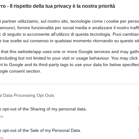
importante per Mosca e Pechino
rro -
Il rispetto della tua privacy è la nostra priorità
ri partner utilizziamo, sul nostro sito, tecnologie come i cookie per pers
annunci, fornire funzionalità per social media e analizzare il nostro traff
 di seguito si acconsente all'utilizzo di questa tecnologia. Puoi cambiar
e tue scelte sul consenso in qualsiasi momento ritornando su questo si
 that this website/app uses one or more Google services and may gath
di
Michele Marsonet
4.5k
including but not limited to your visit or usage behaviour. You may click 
9 Dicembre 2024, 5:53
 to Google and its third-party tags to use your data for below specifi
ogle consent section.
La corazzata Putinkim: l’azzardo di
Mosca e Pyongyang in Ucraina
l Data Processing Opt Outs
o opt-out of the Sharing of my personal data.
In
o opt-out of the Sale of my Personal Data.
In