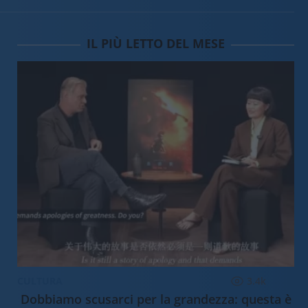
IL PIÙ LETTO DEL MESE
CULTURA
3.4k
Dobbiamo scusarci per la grandezza: questa è