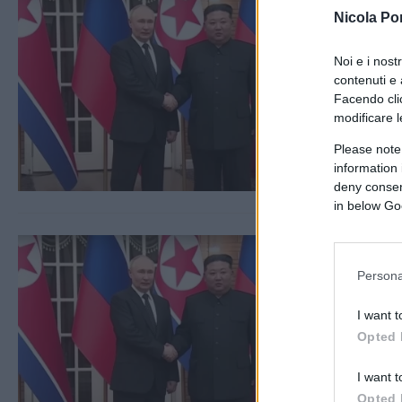
Nicola Po
Noi e i nost
contenuti e 
Facendo clic
modificare l
Please note
information 
deny consent
in below Go
Persona
I want t
Opted 
I want t
Opted 