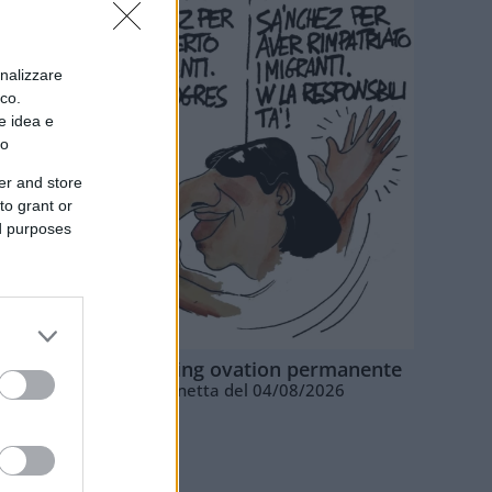
onalizzare
ico.
e idea e
to
er and store
to grant or
ed purposes
La standing ovation permanente
Vignetta del 04/08/2026