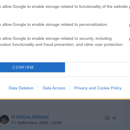
o allow Google to enable storage related to functionality of the website
o allow Google to enable storage related to personalization.
di
Carlo Toto
8.6k
o allow Google to enable storage related to security, including
13 Settembre 2023, 15:00
cation functionality and fraud prevention, and other user protection.
Ucraina, armi, munizioni: perché è
CONFIRM
importante l’incontro Kim-Putin
Data Deletion
Data Access
Privacy and Cookie Policy
di
Matteo Milanesi
6k
11 Settembre 2023, 14:58