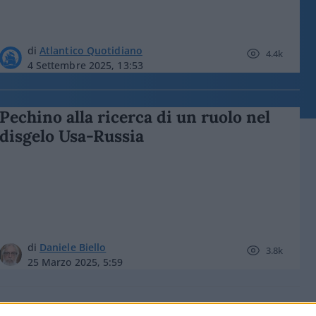
di
Atlantico Quotidiano
4.4k
4 Settembre 2025, 13:53
Pechino alla ricerca di un ruolo nel
disgelo Usa-Russia
di
Daniele Biello
3.8k
25 Marzo 2025, 5:59
Il caso Corea del Nord, sempre più