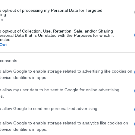
di
Daniele Biello
4.2k
12 Novembre 2024, 5:54
to opt-out of processing my Personal Data for Targeted
ing.
In
Putin meno isolato di quanto si
o opt-out of Collection, Use, Retention, Sale, and/or Sharing
ersonal Data that Is Unrelated with the Purposes for which it
creda, Biden perde pezzi
lected.
Out
consents
o allow Google to enable storage related to advertising like cookies on
evice identifiers in apps.
di
Michele Marsonet
5.8k
o allow my user data to be sent to Google for online advertising
23 Giugno 2024, 5:58
s.
to allow Google to send me personalized advertising.
Quali sono le vere intenzioni di Kim
e Putin
o allow Google to enable storage related to analytics like cookies on
evice identifiers in apps.