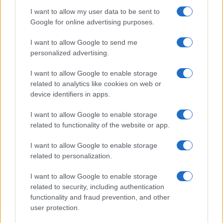
Il ruolo della Cina
I want to allow my user data to be sent to
Google for online advertising purposes.
Sviluppi che la stessa Cina guarderebbe con
crescente irritazione, secondo diversi osservatori:
I want to allow Google to send me
il riavvicinamento di Pyongyang a Mosca
intacca
personalized advertising.
il ruolo di Pechino
come punto di riferimento
I want to allow Google to enable storage
centrale da cui dipende il regime di
Kim Jong-un
.
related to analytics like cookies on web or
Ufficialmente, però, lo stato d’animo delle autorità
device identifiers in apps.
cinesi non traspare: il portavoce del Ministero
I want to allow Google to enable storage
degli esteri
Lin Jian
ha detto ieri di “non essere a
related to functionality of the website or app.
conoscenza” dell’invio di truppe nordcoreane sul
fronte ucraino.
I want to allow Google to enable storage
related to personalization.
I want to allow Google to enable storage
related to security, including authentication
La Corea del Nord e la Russia, ha aggiunto, “sono
functionality and fraud prevention, and other
due Stati sovrani indipendenti, e il modo in cui
user protection.
sviluppano le relazioni bilaterali
riguarda solo