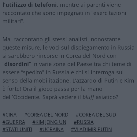
l’utilizzo di telefoni
, mentre ai parenti viene
raccontato che sono impegnati in “esercitazioni
militari”.
Ma, raccontano gli stessi analisti, nonostante
queste misure, le voci sul dispiegamento in Russia
si sarebbero rincorse in Corea del Nord con
“
disordini
” in varie zone del Paese tra chi teme di
essere “spedito” in Russia e chi si interroga sul
senso della mobilitazione. L’azzardo di Putin e Kim
è forte! Ora il gioco passa per la mano
dell’Occidente. Saprà vedere il
bluff
asiatico?
#CINA
#COREA DEL NORD
#COREA DEL SUD
#GUERRA
#KIM JONG UN
#RUSSIA
#STATI UNITI
#UCRAINA
#VLADIMIR PUTIN