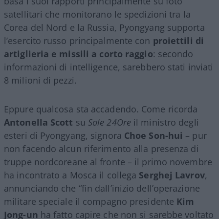
basa i suoi rapporti principalmente su foto
satellitari che monitorano le spedizioni tra la
Corea del Nord e la Russia, Pyongyang supporta
l’esercito russo principalmente con
proiettili di
artiglieria e missili a corto raggio
: secondo
informazioni di intelligence, sarebbero stati inviati
8 milioni di pezzi.
Eppure qualcosa sta accadendo. Come ricorda
Antonella Scott
su
Sole 24Ore
il ministro degli
esteri di Pyongyang, signora
Choe Son-hui
– pur
non facendo alcun riferimento alla presenza di
truppe nordcoreane al fronte – il primo novembre
ha incontrato a Mosca il collega
Serghej Lavrov
,
annunciando che “fin dall’inizio dell’operazione
militare speciale il compagno presidente
Kim
Jong-un
ha fatto capire che non si sarebbe voltato