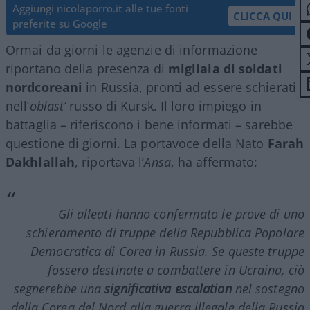
Aggiungi nicolaporro.it alle tue fonti
CLICCA QUI
preferite su Google
Ormai da giorni le agenzie di informazione
riportano della presenza di
migliaia di soldati
nordcoreani
in Russia, pronti ad essere schierati
nell’
oblast’
russo di Kursk. Il loro impiego in
battaglia – riferiscono i bene informati – sarebbe
questione di giorni. La portavoce della Nato
Farah
Dakhlallah
, riportava l’
Ansa
, ha affermato:
Gli alleati hanno confermato le prove di uno
schieramento di truppe della Repubblica Popolare
Democratica di Corea in Russia. Se queste truppe
fossero destinate a combattere in Ucraina, ciò
segnerebbe una
significativa
escalation
nel sostegno
della Corea del Nord alla guerra illegale della Russia