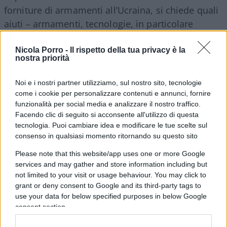
forniture di armamenti all’Ucraina, si chiede quali
aiuti – armamenti, tecnologie, in particolare
assistenza nel programma nucleare – siano stati
promessi da Mosca a Pyongyang per ripagare il
Nicola Porro -
Il rispetto della tua privacy è la
nostra priorità
favore, ora che i due Paesi sono vincolati alla
difesa reciproca da un accordo di partnership.
Noi e i nostri partner utilizziamo, sul nostro sito, tecnologie
come i cookie per personalizzare contenuti e annunci, fornire
funzionalità per social media e analizzare il nostro traffico.
“L’impatto dell’impiego di truppe nordcoreane nel
Facendo clic di seguito si acconsente all'utilizzo di questa
teatro delle operazioni si allunga ben oltre il
tecnologia. Puoi cambiare idea e modificare le tue scelte sul
campo di battaglia in Ucraina – spiega l’istituto
consenso in qualsiasi momento ritornando su questo sito
americano
Studi di Guerra
– Probabilmente
Please note that this website/app uses one or more Google
Pyongyang spera che i suoi militari facciano
services and may gather and store information including but
esperienza in una guerra contemporanea.
not limited to your visit or usage behaviour. You may click to
grant or deny consent to Google and its third-party tags to
L’allineamento tra Corea del Nord e Russia
use your data for below specified purposes in below Google
minaccia concretamente la stabilità della
consent section.
penisola coreana
e dell’intera regione Asia-