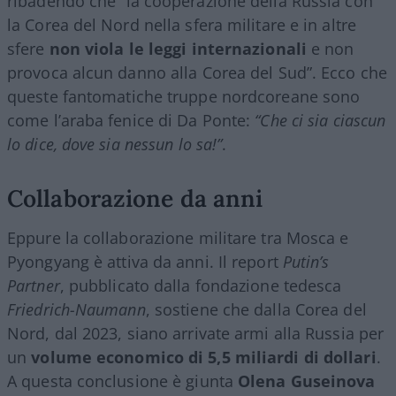
ribadendo che “la cooperazione della Russia con
la Corea del Nord nella sfera militare e in altre
sfere
non viola le leggi internazionali
e non
provoca alcun danno alla Corea del Sud”. Ecco che
queste fantomatiche truppe nordcoreane sono
come l’araba fenice di Da Ponte:
“Che ci sia ciascun
lo dice, dove sia nessun lo sa!”
.
Collaborazione da anni
Eppure la collaborazione militare tra Mosca e
Pyongyang è attiva da anni. Il report
Putin’s
Partner
, pubblicato dalla fondazione tedesca
Friedrich-Naumann
, sostiene che dalla Corea del
Nord, dal 2023, siano arrivate armi alla Russia per
un
volume economico di 5,5 miliardi di dollari
.
A questa conclusione è giunta
Olena Guseinova