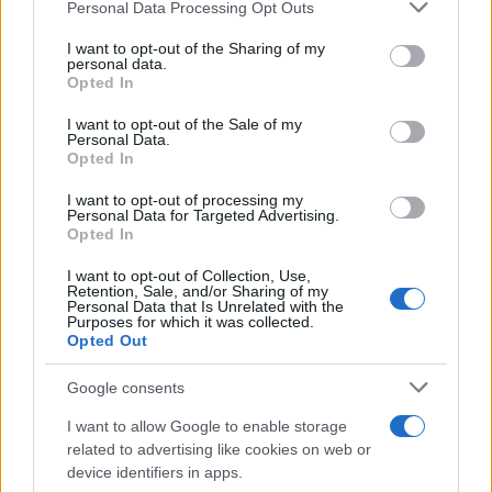
Pacifico”.
Personal Data Processing Opt Outs
I want to opt-out of the Sharing of my
personal data.
Opted In
Il presidente sudcoreano,
Yoon Suk Yeol
,
I want to opt-out of the Sale of my
denuncia una “minaccia per la sicurezza” e bolla
Personal Data.
Opted In
come “illegale” la cooperazione militare tra
Pyongyang e Mosca. Con lui ha parlato il
I want to opt-out of processing my
Personal Data for Targeted Advertising.
presidente ucraino
Volodymyr Zelensky
. Per
Opted In
entrambi si è di fronte ad un conflitto che “sta
I want to opt-out of Collection, Use,
diventando internazionale”, che si sta
Retention, Sale, and/or Sharing of my
Personal Data that Is Unrelated with the
“estendendo” oltre Russia e Ucraina. A
Purposes for which it was collected.
sottolineare la sfida regionale, il viaggio di
Choe
Opted Out
Son-hui
a Mosca è stato preceduto (giovedì 31/10)
Google consents
dal
test di un missile balistico
I want to allow Google to enable storage
intercontinentale
.
related to advertising like cookies on web or
device identifiers in apps.