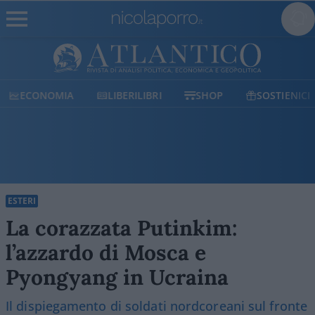
ECONOMIA
LIBERILIBRI
SHOP
SOSTIENICI
ESTERI
La corazzata Putinkim:
l’azzardo di Mosca e
Pyongyang in Ucraina
Il dispiegamento di soldati nordcoreani sul fronte