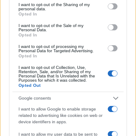
I want to opt-out of the Sharing of my
personal data.
Opted In
I want to opt-out of the Sale of my
Personal Data.
Perché quello di Fontana è stato un
Opted In
discorso liberale
I want to opt-out of processing my
Personal Data for Targeted Advertising.
Opted In
di
Corrado Ocone
14.1k
16 Ottobre 2022, 9:16
I want to opt-out of Collection, Use,
Retention, Sale, and/or Sharing of my
Personal Data that Is Unrelated with the
Purposes for which it was collected.
Opted Out
Google consents
I want to allow Google to enable storage
related to advertising like cookies on web or
nicolaporro.it
device identifiers in apps.
I want to allow my user data to be sent to