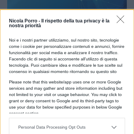
Nicola Porro -
Il rispetto della tua privacy è la
nostra priorità
Governo, al via le consultazioni. La
promessa di Letta sul governo –
Noi e i nostri partner utilizziamo, sul nostro sito, tecnologie
come i cookie per personalizzare contenuti e annunci, fornire
LIVE
funzionalità per social media e analizzare il nostro traffico.
Facendo clic di seguito si acconsente all'utilizzo di questa
tecnologia. Puoi cambiare idea e modificare le tue scelte sul
76.1k
20 Ottobre 2022, 20:15
consenso in qualsiasi momento ritornando su questo sito
Please note that this website/app uses one or more Google
services and may gather and store information including but
not limited to your visit or usage behaviour. You may click to
grant or deny consent to Google and its third-party tags to
use your data for below specified purposes in below Google
consent section.
nicolaporro.it
Personal Data Processing Opt Outs