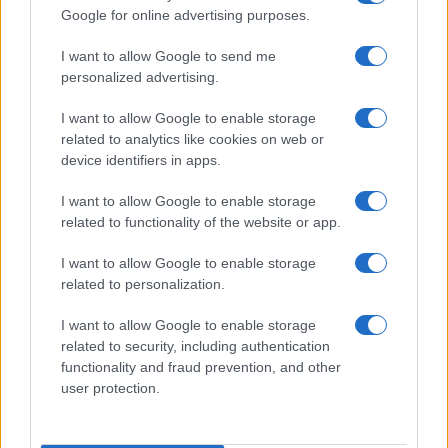
Google for online advertising purposes.
I want to allow Google to send me
Fontana, vergognoso post di
personalized advertising.
Calenda: “Deve subire una
I want to allow Google to enable storage
penalizzazione”
related to analytics like cookies on web or
device identifiers in apps.
di
Matteo Milanesi
32.8k
I want to allow Google to enable storage
15 Ottobre 2022, 14:00
related to functionality of the website or app.
I want to allow Google to enable storage
related to personalization.
I want to allow Google to enable storage
related to security, including authentication
functionality and fraud prevention, and other
user protection.