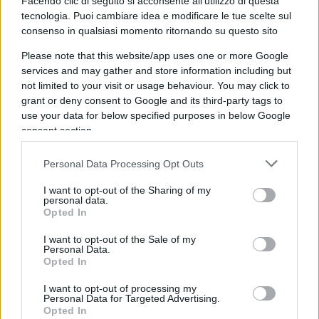
Facendo clic di seguito si acconsente all'utilizzo di questa
tecnologia. Puoi cambiare idea e modificare le tue scelte sul
consenso in qualsiasi momento ritornando su questo sito
Please note that this website/app uses one or more Google
Quindici anni di Via Mises a
services and may gather and store information including but
not limited to your visit or usage behaviour. You may click to
Soverato, un messaggio sempre più
grant or deny consent to Google and its third-party tags to
attuale
use your data for below specified purposes in below Google
consent section.
di
Atlantico Quotidiano
4.5k
Personal Data Processing Opt Outs
20 Novembre 2025, 5:52
I want to opt-out of the Sharing of my
personal data.
Opted In
I want to opt-out of the Sale of my
Personal Data.
Opted In
I want to opt-out of processing my
Personal Data for Targeted Advertising.
Opted In