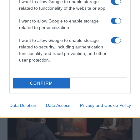
I want to allow Google to enable storage
related to functionality of the website or app.
I want to allow Google to enable storage
La chiave del secolo (Corrado Ocone)
related to personalization.
I want to allow Google to enable storage
di
Nicola Porro
6.1k
related to security, including authentication
20 Settembre 2019, 7:47
functionality and fraud prevention, and other
user protection.
IL PIÙ LETTO DEL MESE
CONFIRM
Data Deletion
Data Access
Privacy and Cookie Policy