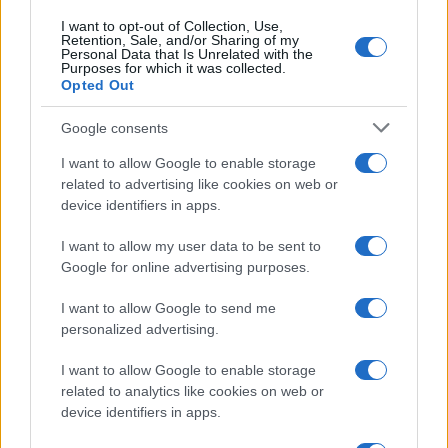
I want to opt-out of Collection, Use,
Retention, Sale, and/or Sharing of my
Personal Data that Is Unrelated with the
Purposes for which it was collected.
Opted Out
Mises e Hayek contro miti e idoli
imposti dallo scientismo
Google consents
I want to allow Google to enable storage
related to advertising like cookies on web or
di
Michele Marsonet
4.5k
device identifiers in apps.
24 Ottobre 2024, 5:54
I want to allow my user data to be sent to
Google for online advertising purposes.
I want to allow Google to send me
personalized advertising.
I want to allow Google to enable storage
nicolaporro.it
related to analytics like cookies on web or
device identifiers in apps.