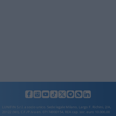
LUNIFIN S.r.l. a socio unico. Sede legale Milano, Largo F. Richini, 2/A,
20122 (MI), C.F./P.Iva en. 07174900154, REA cap. soc. euro 10.000,00