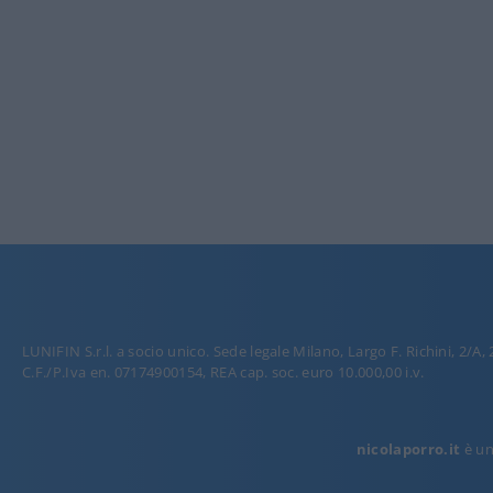
LUNIFIN S.r.l. a socio unico. Sede legale Milano, Largo F. Richini, 2/A,
C.F./P.Iva en. 07174900154, REA cap. soc. euro 10.000,00 i.v.
nicolaporro.it
è una