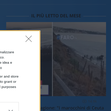
IL PIÙ LETTO DEL MESE
onalizzare
ico.
e idea e
to
er and store
to grant or
ed purposes
ESTERI
14.9k
Meloni aveva ragione: "I marocchini di Ceuta