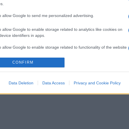
s.
to allow Google to send me personalized advertising.
o allow Google to enable storage related to analytics like cookies on
evice identifiers in apps.
o allow Google to enable storage related to functionality of the website
CONFIRM
o allow Google to enable storage related to personalization.
o allow Google to enable storage related to security, including
Data Deletion
Data Access
Privacy and Cookie Policy
cation functionality and fraud prevention, and other user protection.