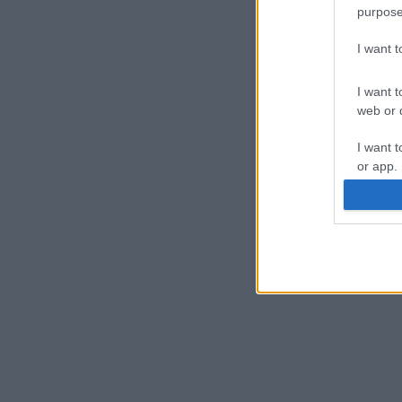
purpose
I want 
I want t
web or d
I want t
or app.
I want t
I want t
authenti