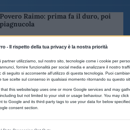
Povero Raimo: prima fa il duro, poi
piagnucola
rro -
Il rispetto della tua privacy è la nostra priorità
ri partner utilizziamo, sul nostro sito, tecnologie come i cookie per pers
annunci, fornire funzionalità per social media e analizzare il nostro traff
di
Salvatore Di Bartolo
10.7k
 di seguito si acconsente all'utilizzo di questa tecnologia. Puoi cambiar
7 Aprile 2024, 12:42
e tue scelte sul consenso in qualsiasi momento ritornando su questo si
 that this website/app uses one or more Google services and may gath
including but not limited to your visit or usage behaviour. You may click 
 to Google and its third-party tags to use your data for below specifi
ogle consent section.