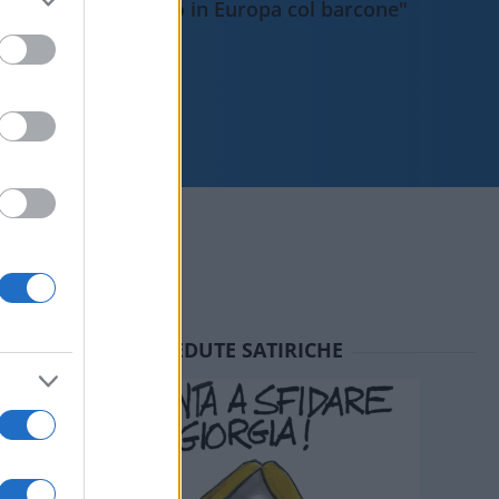
sbarcano in Europa col barcone"
SEDUTE SATIRICHE