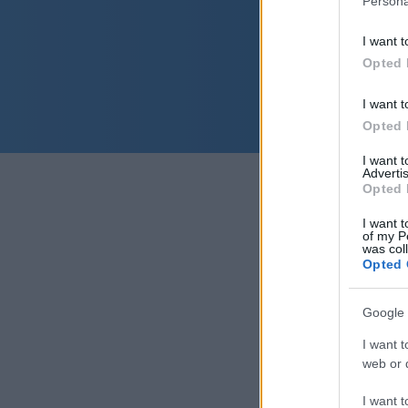
Persona
I want t
Opted 
I want t
Opted 
I want 
Advertis
Opted 
I want t
of my P
was col
Opted 
Google 
I want t
web or d
I want t