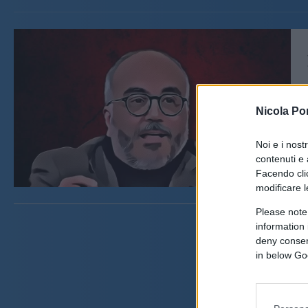
Nicola Po
Noi e i nost
contenuti e 
Facendo clic
modificare l
Please note
information 
deny consent
in below Go