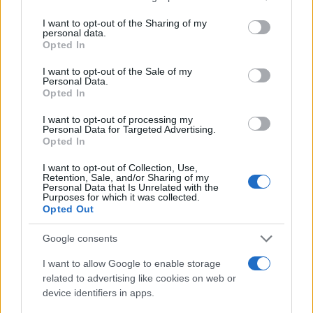
I want to opt-out of the Sharing of my
personal data.
Opted In
Un Vaccino per sempre contro il
Covid_19. Il nuovo studio della
I want to opt-out of the Sale of my
Personal Data.
Oxford University
Opted In
I want to opt-out of processing my
Personal Data for Targeted Advertising.
di
Redazione
3.8k
Opted In
20 Luglio 2021, 11:07
I want to opt-out of Collection, Use,
Retention, Sale, and/or Sharing of my
Personal Data that Is Unrelated with the
Purposes for which it was collected.
Opted Out
Google consents
I want to allow Google to enable storage
nicolaporro.it
related to advertising like cookies on web or
device identifiers in apps.