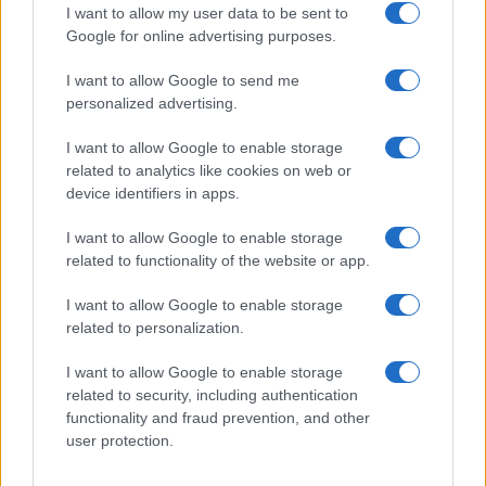
I want to allow my user data to be sent to
Google for online advertising purposes.
I want to allow Google to send me
Perché il virus ha colpito
personalized advertising.
soprattutto l’Italia? Lo studio dei
“fenomeni” di Oxford…
I want to allow Google to enable storage
related to analytics like cookies on web or
device identifiers in apps.
di
Redazione
32.5k
20 Maggio 2020, 17:50
I want to allow Google to enable storage
related to functionality of the website or app.
I want to allow Google to enable storage
related to personalization.
I want to allow Google to enable storage
related to security, including authentication
functionality and fraud prevention, and other
nicolaporro.it
user protection.