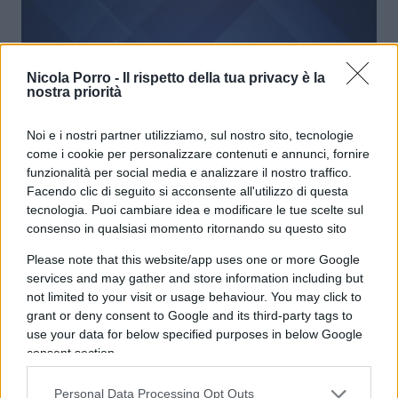
Nicola Porro -
Il rispetto della tua privacy è la
Città a misura di lockdown, sanitari
nostra priorità
o climatici. Primo test a Oxford
Noi e i nostri partner utilizziamo, sul nostro sito, tecnologie
come i cookie per personalizzare contenuti e annunci, fornire
di
Fabrizio Baldi
3.9k
funzionalità per social media e analizzare il nostro traffico.
17 Dicembre 2022, 5:59
Facendo clic di seguito si acconsente all'utilizzo di questa
tecnologia. Puoi cambiare idea e modificare le tue scelte sul
consenso in qualsiasi momento ritornando su questo sito
Please note that this website/app uses one or more Google
services and may gather and store information including but
not limited to your visit or usage behaviour. You may click to
grant or deny consent to Google and its third-party tags to
use your data for below specified purposes in below Google
nicolaporro.it
consent section.
Personal Data Processing Opt Outs